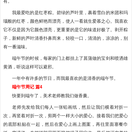
有。
我最爱吃的是红枣粽。碧绿的芦叶里，裹着雪白的米团和玛
瑙般的红枣，颜色鲜艳而漂亮，使人一看就生爱慕之心。我喜欢
它不仅是因为它颜色漂亮，更重要的是它的味道好极了。剥开粽
子，新鲜的芦叶清香扑鼻而来，轻咬一口，清清的，凉凉的，别
有一番滋味。
端午节的时候，每家的门上都挂上了菖蒲做的宝剑和喷洒雄
黄酒，听说这样可以避邪。
一年中有许多的节日，而我最喜欢的是清香的端午节。
端午节周记 篇4
快要到端午了，美术老师教我们做香囊。
老师先发给我们每人一张铅画纸，然后让我们横着对折一
次，再竖着对折一次，剪两个一样大小的爱心。接着我们把爱心
的底部粘贴在一起，然后在爱心上画上图案，再往里面塞餐巾