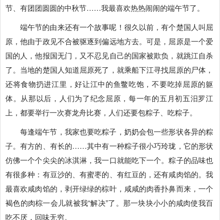
节、有团团圆圆的中秋节……我最喜欢热热闹闹的端午节了。
端午节的由来还有一个故事呢！很久以前，有个楚国人叫屈
原，他由于政见不合被驱逐到偏远地方去。可是，屈原是一个爱
国的人，他报国无门，又不忍见自己的国家被欺负，就跳江自杀
了。当地的楚国人知道屈原死了，就乘船下江寻找屈原的尸体，
还将食物扔进江里，好让江中的鱼鳖吃饱，不要吃掉屈原的躯
体。从那以后，人们为了纪念屈原，每一年的五月初五汨罗江
上，都要举行一次赛龙舟比赛，人们还要包粽子、吃粽子。
每逢端午节，我家也要吃粽子，奶奶会包一些形状各异的粽
子。有方的、有长的……其中有一种粽子很小巧玲珑，它的形状
仿佛一个个尖尖的冰淇淋，我一口就能吃下一个。粽子的品味也
有很多种：有豆沙的、有蜜枣的、有红豆的，还有咸肉馅的。我
最喜欢咸肉馅的，剥开绿绿的棕叶，咸咸的肉香扑鼻而来，一个
褐色的肉棕一会儿就被我“解决”了。那一块块小小的咸肉使我百
吃不厌，回味无穷。