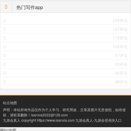
热门写作app
249评论
127评论
115评论
108评论
97评论
93评论
92评论
88评论
站点地图
声明：本站所有作品仅作为个人学习、研究用途，文章及图片无意侵犯，如有侵
权，请联系删除！
isanxia2022@126.com
九游会真人 copyright https://www.isanxia.com
九游会真人-九游会登录j9入口
网站地图