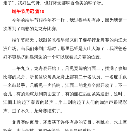
走了”，我好生气呀。也好怀念那味香色美的粽子呀。
端午节周记 篇10
今年的端午节跟往年不一样，我过得特别有趣，因为我第一
次看到了精彩的划龙舟比赛。
端午节那天，我跟爸爸很早就来到了要举行龙舟赛的内江大
洲广场。当我们来到广场时，那里已经是人山人海了，我跟爸爸
好不容易挤到靠河边的一个可以观看龙舟赛的位置。
上午九点，龙舟赛开始了，只见宽阔的河面上，摆满了参加
比赛的龙舟。听爸爸说每条龙舟上都有二十名队员、一名舵手跟
一名敲鼓手。只听见一声笛响，江面上的龙舟全部开动了，不一
会儿，有的船就划到前面去了，有的船在后面紧紧追赶，这时，
江面上响起了轰轰的鼓声，岸上则响起了人们的加油声跟喝彩
声。过了不久，龙舟赛结束了。
龙舟赛结束后，还表演了许多有趣的节目，有跳伞、水上摩
托车、水上杂技、抢鸭子等等，简直是好看极了。