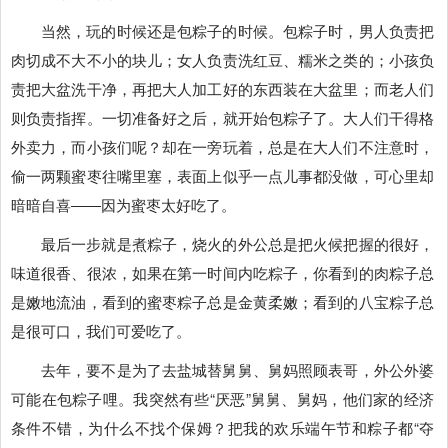
当然，玩的时候还是包粽子的时候。包粽子时，男人负责把
肉切成不大不小的块儿；女人负责洗红豆、糯米之类的；小孩负
责把大盆洗干净，再把大人加工好的东西装在大盆里；而老人们
则负责指挥。一切准备好之后，就开始包粽子了。大人们干得格
外卖力，而小孩们呢？却在一旁玩着，总是在大人们不注意时，
偷一两颗蜜枣往嘴里塞，表面上似乎一点儿事都没做，可心里却
暗暗自喜――因为蜜枣太好吃了。
最后一步就是煮粽子，烧火的外公总是把火候把握的很好，
味道很香、很浓，如果在第一时间内吃粽子，你看到的肉粽子总
是嫩地流油，看到的蜜枣粽子总是金黄柔嫩；看到的八宝粽子总
是很可口，我们可爱吃了。
去年，要不是为了去盐城替舅舅、舅妈照顾表哥，外公外婆
可能在包粽子哩。我突然有些“厌恶”舅舅、舅妈，他们家的经济
条件不错，为什么不找个保姆？把我的欢乐端午节和粽子都“夺