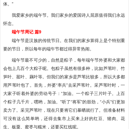
体。”
我爱家乡的端午节。我们家乡的爱国诗人屈原值得我们永远
怀念。
端午节周记 篇9
端午节是汉族的传统节日。在我们的家乡算得上是个特别重
要的节日，所以每年的端午节都过得异常热闹。
端午节最不可少的，自然是粽子，每年端午节外婆和大家都
会包上几百个大粽子呢。包粽子虽然有很多种，比如芦苇叶、竹
笋叶、菰叶、藕叶等。但我们的家乡是芦苇比较多，所以大多都
用芦苇叶包了。首先，外婆“率兵”去采芦苇叶。采芦苇叶时，一
大家子听着外婆的劳动号子：“加油。一个粽子三片叶子。上百
个粽子几千片，嘿哟，加油。”听了“将军”的鼓劲，“小兵”们更加
卖力了。采完芦苇叶，现在只要将它们暴晒就行了。但准备材料
可没有这么简单哟，还得去集市上买来上好的红豆、猪肉、花
生、板粟、蜜枣与糯米，还要买红线呢。