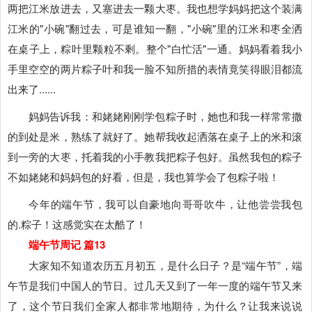
两把江米放进去，又塞进去一颗大枣。我也想学妈妈把这个装满
江米的"小碗"翻过去，可是谁知一翻，"小碗"里的江米和枣全洒
在桌子上，粽叶里颗粒不剩。整个"白忙活"一通。妈妈看着我小
手里空空的两片粽子叶和我一脸不知所措的表情竟笑得眼泪都流
出来了......
妈妈告诉我：和姥姥刚刚学包粽子时，她也和我一样常常撒
的到处是米，熟练了就好了。她帮我收起洒落在桌子上的米和滚
到一旁的大枣，托着我的小手教我把粽子包好。虽然我包的粽子
不如姥姥和妈妈包的好看，但是，我也算学会了包粽子啦！
今年的端午节，我可以自豪地向哥哥吹牛，让他尝尝我包
的.粽子！这感觉实在太酷了！
端午节周记 篇13
大家知不知道农历五月初五，是什么日子？是“端午节”，端
午节是我们中国人的节日。过几天又到了一年一度的端午节又来
了，这个节日我们全家人都非常地期待，为什么？让我来说说