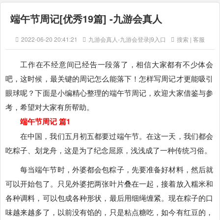
端午节周记[优秀19篇] -九游会真人
2022-06-20 20:41:21
九游会真人-九游会登录j9入口
搜索 | 客服
工作在不经意间已经告一段落了，相信大家都有不少体会
吧，这时候，最关键的周记怎么能落下！怎样写周记才更能吸引
眼球呢？下面是小编精心整理的端午节周记，欢迎大家借鉴与参
考，希望对大家有所帮助。
端午节周记 篇1
在中国，我们五月初五都要过端午节。在这一天，我们都会
吃粽子、划龙舟，这是为了纪念屈原，浅浅成了一种传统习俗。
每当端午节时，外婆都会包粽子，先要准备好材料，然后就
可以开始包了。只见外婆把两张叶片叠在一起，接着放入糯米和
各种调料，可以包成各种形状，最后用细绳缠紧。现在粽子的口
味越来越多了，以前没有馅的，只是粘点糖吃，如今有红豆的，