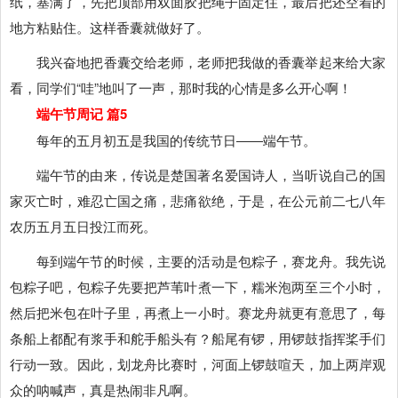
纸，塞满了，先把顶部用双面胶把绳子固定住，最后把还空着的
地方粘贴住。这样香囊就做好了。
我兴奋地把香囊交给老师，老师把我做的香囊举起来给大家
看，同学们“哇”地叫了一声，那时我的心情是多么开心啊！
端午节周记 篇5
每年的五月初五是我国的传统节日――端午节。
端午节的由来，传说是楚国著名爱国诗人，当听说自己的国
家灭亡时，难忍亡国之痛，悲痛欲绝，于是，在公元前二七八年
农历五月五日投江而死。
每到端午节的时候，主要的活动是包粽子，赛龙舟。我先说
包粽子吧，包粽子先要把芦苇叶煮一下，糯米泡两至三个小时，
然后把米包在叶子里，再煮上一小时。赛龙舟就更有意思了，每
条船上都配有浆手和舵手船头有？船尾有锣，用锣鼓指挥桨手们
行动一致。因此，划龙舟比赛时，河面上锣鼓喧天，加上两岸观
众的呐喊声，真是热闹非凡啊。