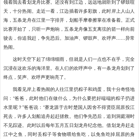
领着我去看划龙舟比赛。还没有到江边，远远地就听到了锣鼓喧
天，十分热闹。走近一看，江边插着许多彩旗，此时岸上人山人
海，五条龙舟在江里一字排开，划船手摩拳擦掌在准备着。正式
比赛开始了，只听一声炮响，五条龙舟像五支离弦的箭一样向前
驶去，你追我赶，争先恐后。加油声、锣鼓声、欢呼声……异常
热闹。
这时天空下起了绵绵细雨，但就是人们一点也不在乎，完全
沉浸在这欢乐的海洋里。在人们的欢呼声中，有一条龙舟划到了
终点，笑声、欢呼声更响亮了。
我看见岸上看热闹的人往江里扔粽子和鸡蛋，我十分奇怪地
问：“爸爸，此时他们在做什么，为什么要把好端端的粽子扔进
水里呢？”爸爸说：“赛龙源于古时楚国人因舍不得贤臣屈原投江
死去，许多人划船追舟起赶拯救。他们争先恐后，追到洞庭湖时
不见踪迹。此时以后每年五月五日划龙舟纪念他。借划龙舟赶走
江中之鱼，同时丢粽子等食物喂给鱼吃，以免鱼吃掉屈原的身