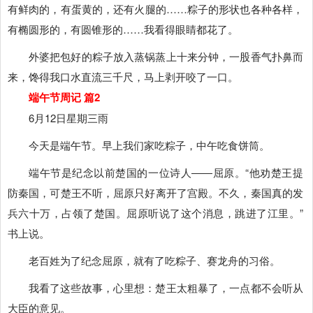
有鲜肉的，有蛋黄的，还有火腿的……粽子的形状也各种各样，
有椭圆形的，有圆锥形的……我看得眼睛都花了。
外婆把包好的粽子放入蒸锅蒸上十来分钟，一股香气扑鼻而
来，馋得我口水直流三千尺，马上剥开咬了一口。
端午节周记 篇2
6月12日星期三雨
今天是端午节。早上我们家吃粽子，中午吃食饼筒。
端午节是纪念以前楚国的一位诗人――屈原。“他劝楚王提
防秦国，可楚王不听，屈原只好离开了宫殿。不久，秦国真的发
兵六十万，占领了楚国。屈原听说了这个消息，跳进了江里。”
书上说。
老百姓为了纪念屈原，就有了吃粽子、赛龙舟的习俗。
我看了这些故事，心里想：楚王太粗暴了，一点都不会听从
大臣的意见。