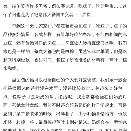
兴。端午节有许多习俗，例如赛龙舟、吃粽子、吃盐鸭蛋……这
个节日也是为了纪念伟大爱国主义者――屈原。
每到这一天，家家户户都江堰市会包粽子，吃粽子，粽子的
品种多如繁星，各式各样，有简单好吃的白粽，有红白相间的赤
豆粽，还有鲜嫩可口的肉粽……简直让人馋得直流口水啊。我们
家也是一样的，每次大都包的是白粽，虽然它非常单调，但是吃
起来特别松软，香甜可口。包粽子所需准备的材料有：芦叶、糯
米和线。
里面包的馅可以根据自己的个人爱好去调整。我们家一般会
把采摘回来的芦叶浸在水里，浸得比较软时，包起来会好包一
点。包粽子可是奶奶的拿手绝活呢。我通常都会坐在奶奶的对
面，帮她拿叶拿线。我时不时还会照着奶奶的样子学起来，可是
总到了第二步装米的时候，出洋相了，由于我物拿错地方，倒致
米装一粒掉一粒，最后搞得芦叶上到处是米。奶奶会在一旁笑眯
眯地对我说：“你这个小调皮蛋，尽给我帮倒忙。”我看我还是安