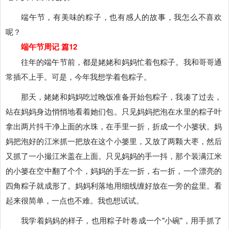
端午节，有美味的粽子，也有感人的故事，我怎么不喜欢
呢？
端午节周记 篇12
往年的端午节前，都是姥姥和妈妈忙着包粽子。我和哥哥通
常插不上手。可是，今年我想学着包粽子。
那天，姥姥和妈妈吃过晚饭准备开始包粽子，我凑了过去，
站在妈妈身边悄悄地看着她们包。只见妈妈把泡在水里的粽子叶
拿出两片抖干净上面的水珠，在手里一折，折成一个小篓状。妈
妈把泡好的江米抓一把放在这个小篓里，又放了两颗大枣，然后
又抓了一小撮江米盖在上面。只见妈妈的手一抖，那个装满江米
的小篓在空中翻了个个，妈妈的手左一折，右一折，一个漂亮的
四角粽子就成形了。妈妈利落地用细线缠好放在一旁的盆里。看
起来很简单，一点也不难。我也想试试。
我学着妈妈的样子，也用粽子叶卷成一个"小碗"，用手抓了