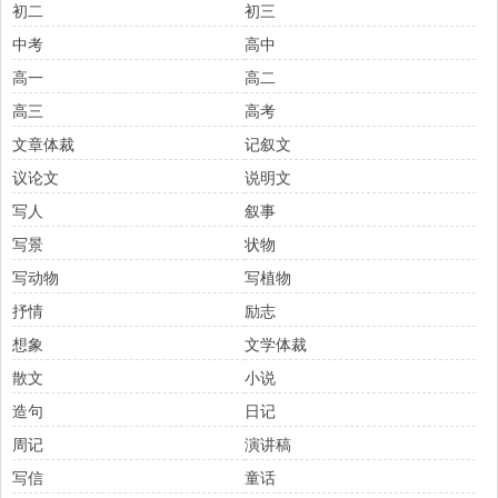
初二
初三
中考
高中
高一
高二
高三
高考
文章体裁
记叙文
议论文
说明文
写人
叙事
写景
状物
写动物
写植物
抒情
励志
想象
文学体裁
散文
小说
造句
日记
周记
演讲稿
写信
童话