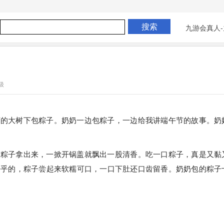
九游会真人-
级
下的大树下包粽子。奶奶一边包粽子，一边给我讲端午节的故事。奶
的粽子拿出来，一掀开锅盖就飘出一股清香。吃一口粽子，真是又黏
乎乎的，粽子尝起来软糯可口，一口下肚还口齿留香。奶奶包的粽子