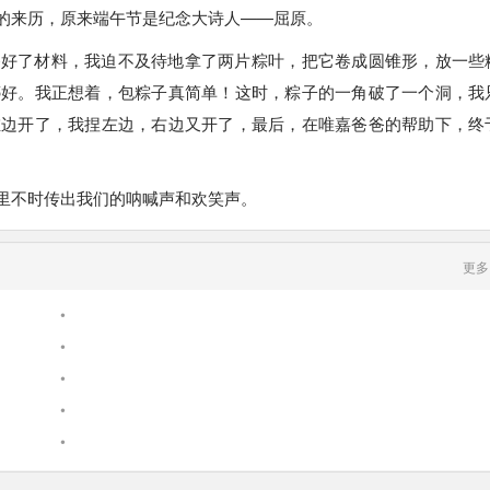
的来历，原来端午节是纪念大诗人——屈原。
备好了材料，我迫不及待地拿了两片粽叶，把它卷成圆锥形，放一些
绑好。我正想着，包粽子真简单！这时，粽子的一角破了一个洞，我
左边开了，我捏左边，右边又开了，最后，在唯嘉爸爸的帮助下，终
里不时传出我们的呐喊声和欢笑声。
更多
•
•
•
•
•