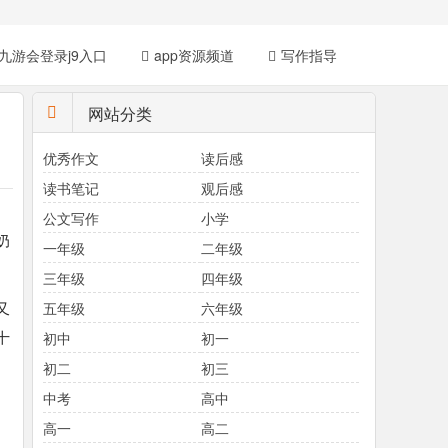
九游会登录j9入口
app资源频道
写作指导
网站分类
优秀作文
读后感
读书笔记
观后感
公文写作
小学
奶
一年级
二年级
三年级
四年级
又
五年级
六年级
十
初中
初一
初二
初三
中考
高中
高一
高二