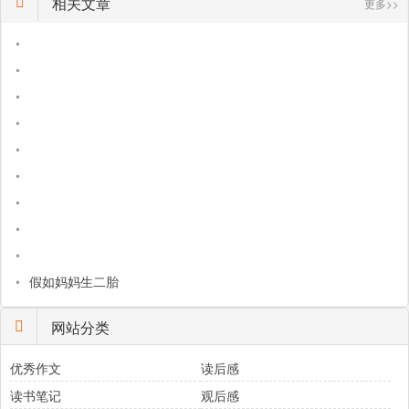
相关文章
更多>>
•
•
•
•
•
•
•
•
•
•
假如妈妈生二胎
网站分类
优秀作文
读后感
读书笔记
观后感