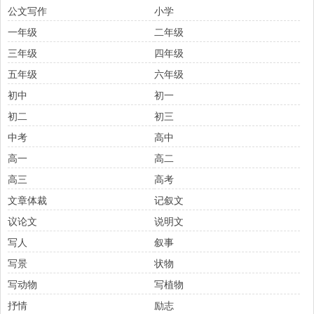
公文写作
小学
一年级
二年级
三年级
四年级
五年级
六年级
初中
初一
初二
初三
中考
高中
高一
高二
高三
高考
文章体裁
记叙文
议论文
说明文
写人
叙事
写景
状物
写动物
写植物
抒情
励志