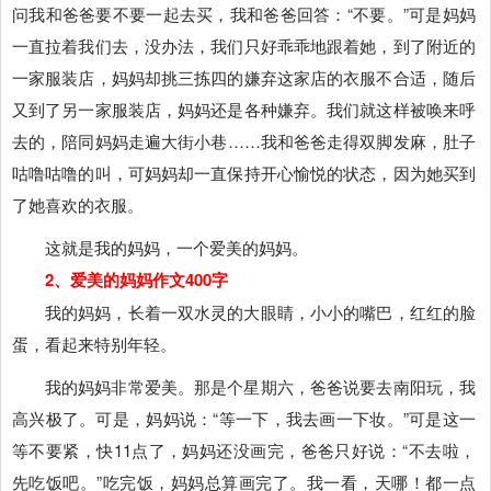
问我和爸爸要不要一起去买，我和爸爸回答：“不要。”可是妈妈
一直拉着我们去，没办法，我们只好乖乖地跟着她，到了附近的
一家服装店，妈妈却挑三拣四的嫌弃这家店的衣服不合适，随后
又到了另一家服装店，妈妈还是各种嫌弃。我们就这样被唤来呼
去的，陪同妈妈走遍大街小巷……我和爸爸走得双脚发麻，肚子
咕噜咕噜的叫，可妈妈却一直保持开心愉悦的状态，因为她买到
了她喜欢的衣服。
这就是我的妈妈，一个爱美的妈妈。
2、爱美的妈妈作文400字
我的妈妈，长着一双水灵的大眼睛，小小的嘴巴，红红的脸
蛋，看起来特别年轻。
我的妈妈非常爱美。那是个星期六，爸爸说要去南阳玩，我
高兴极了。可是，妈妈说：“等一下，我去画一下妆。”可是这一
等不要紧，快11点了，妈妈还没画完，爸爸只好说：“不去啦，
先吃饭吧。”吃完饭，妈妈总算画完了。我一看，天哪！都一点