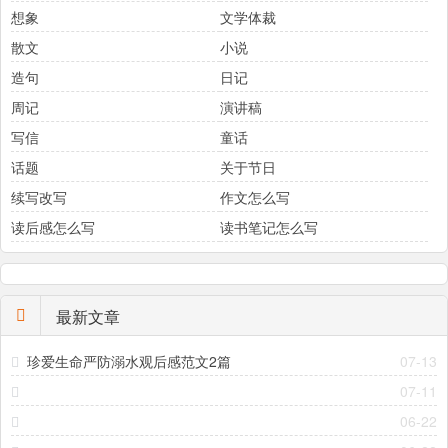
想象
文学体裁
散文
小说
造句
日记
周记
演讲稿
写信
童话
话题
关于节日
续写改写
作文怎么写
读后感怎么写
读书笔记怎么写
最新文章
珍爱生命严防溺水观后感范文2篇
07-13
07-11
06-22