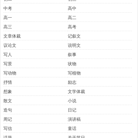
中考
高中
高一
高二
高三
高考
文章体裁
记叙文
议论文
说明文
写人
叙事
写景
状物
写动物
写植物
抒情
励志
想象
文学体裁
散文
小说
造句
日记
周记
演讲稿
写信
童话
话题
关于节日