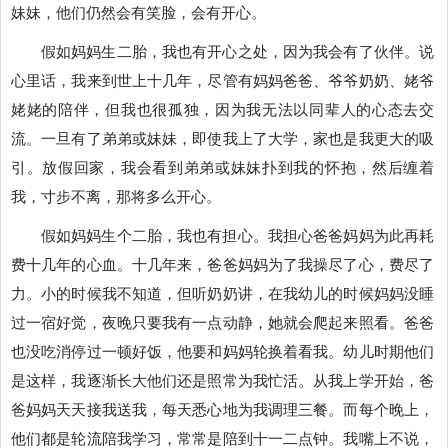
妹妹，他们仍然会有笑脸，会有开心。
假如妈妈生二胎，我也有开心之处，因为我会有了伙伴。说
心里话，我来到世上十几年，尽管有妈妈爸爸、爷爷奶奶、姥爷
姥姥的陪伴，但我也很孤独，因为我无法以同辈人的心态去交
流。一旦有了弟弟或妹妹，即使我上了大学，家也是我更大的吸
引。放假回家，我会看到弟弟或妹妹扑到我的怀抱，然后缠着
我，寸步不离，那将多么开心。
假如妈妈生个二胎，我也有担心。我担心爸爸妈妈为此再耗
费十几年的心血。十几年来，爸爸妈妈为了我操尽了心，费尽了
力。小的时候我不知道，但听奶奶讲，在我幼儿的时候妈妈没睡
过一宿好觉，夜晚只要我有一点动静，她就会爬起来照看。爸爸
也没吃消停过一顿好饭，他要和妈妈轮换着看我。幼儿时期他们
是这样，我逐渐长大他们还是照常为我忙活。从我上学开始，爸
爸妈妈天天接我送我，每天悉心地为我调理三餐。而每个晚上，
他们都是轮流陪我学习，常常是陪到十一二点钟。我嘴上不说，