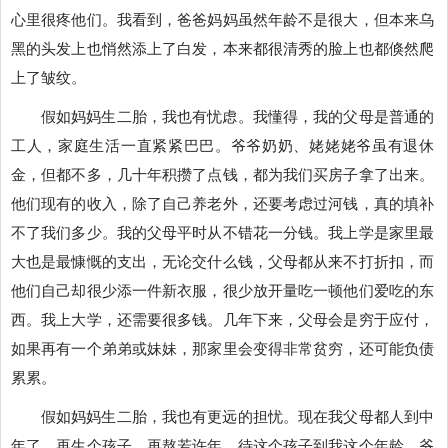
心里很疼他们。我看到，爸爸妈妈虽然年龄不是很大，但本来乌
黑的头发上也悄然添上了白发，本来都很清秀的脸上也都倏然爬
上了皱纹。
假如妈妈生二胎，我也有忧虑。我懂得，我的父母是普通的
工人，家庭生活一直紧紧巴巴。爷爷奶奶、姥姥姥爷虽有退休
金，但都不多，几十年积攒了点钱，都为我们买房子拿了出来。
他们现有的收入，除了自己养老外，还要考虑过河钱，真的填补
不了我们多少。我的父母平时从不错花一分钱。我上学是家里最
大也是最慷慨的支出，无论交什么钱，父母都从来不打折扣，而
他们自己却很少添一件新衣服，很少放开量吃一顿他们爱吃的东
西。我上大学，还需要很多钱。几年下来，父母会是穷于应付，
如果再有一个弟弟或妹妹，那家里会变得非常贫穷，还可能负债
累累。
假如妈妈生二胎，我也有更远的担忧。现在我父母都人到中
年了，再生个孩子，再熬若许年，待这个孩子到我这个年龄，爷