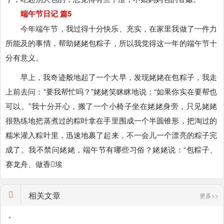
端午节日记 篇5
今年端午节，我过得十分快乐、充实，在家里我做了一件力
所能及的事情，帮助姥姥包粽子，所以我觉得这一年的端午节十
分有意义。
早上，我奇迹般地起了一个大早，发现姥姥在包粽子，我走
上前去问：“要我帮忙吗？”姥姥笑眯眯地说：“如果你实在要帮也
可以。”我十分开心，搬了一个小椅子坐在姥姥身旁，只见姥姥
很熟练地把蒸煮过的粽叶拿在手里围成一个半圆锥形，把淘过的
糯米灌入粽叶里，迅速地裹了起来，不一会儿一个漂亮的粽子完
成了。我不禁问姥姥，端午节有哪些习俗？姥姥说：“包粽子、
赛龙舟、做香埃
相关文章
更多>>
•