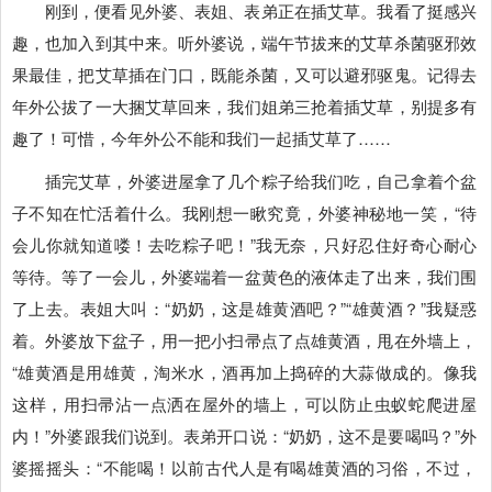
刚到，便看见外婆、表姐、表弟正在插艾草。我看了挺感兴
趣，也加入到其中来。听外婆说，端午节拔来的艾草杀菌驱邪效
果最佳，把艾草插在门口，既能杀菌，又可以避邪驱鬼。记得去
年外公拔了一大捆艾草回来，我们姐弟三抢着插艾草，别提多有
趣了！可惜，今年外公不能和我们一起插艾草了……
插完艾草，外婆进屋拿了几个粽子给我们吃，自己拿着个盆
子不知在忙活着什么。我刚想一瞅究竟，外婆神秘地一笑，“待
会儿你就知道喽！去吃粽子吧！”我无奈，只好忍住好奇心耐心
等待。等了一会儿，外婆端着一盆黄色的液体走了出来，我们围
了上去。表姐大叫：“奶奶，这是雄黄酒吧？”“雄黄酒？”我疑惑
着。外婆放下盆子，用一把小扫帚点了点雄黄酒，甩在外墙上，
“雄黄酒是用雄黄，淘米水，酒再加上捣碎的大蒜做成的。像我
这样，用扫帚沾一点洒在屋外的墙上，可以防止虫蚁蛇爬进屋
内！”外婆跟我们说到。表弟开口说：“奶奶，这不是要喝吗？”外
婆摇摇头：“不能喝！以前古代人是有喝雄黄酒的习俗，不过，