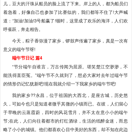
儿，豆大的汗珠从船员的脸上流了下来。岸上的人，都为船员们
着急着，好像自己也参加了比赛似的，我们都等不住了!大声喊
道：“加油!加油!3号船赢了!顿时，这里成了欢乐的海洋，人们欢
呼雀跃，奔走相告。
今天，粽子香弥漫了家乡，锣鼓声传遍了家乡，真是一次有
意义的端午节呀!
端午节日记 篇4
“节分端午自谁言，万古传闻为屈原。堪笑楚江空渺渺，不
能洗得直臣冤。”端午节不久就到了，想必大家对去年过端午节
的情形仍记忆犹新吧!现在我就介绍一下我家乡的端午节吧!
我的家乡??永昌，位于祖国的大西北，是座古城，历史悠
久，可如今也只是知道者微乎其微的小镇而已。在彼，人们留心
于早晚的云蒸霞蔚，四时的风花雪月，并不太在意小小的端午
节;在此，人们向往着都市的灯红酒绿，生活的纸醉金迷，而忽
略了小小的城镇。他们都喜欢心目中美好的东西，却不知在此边