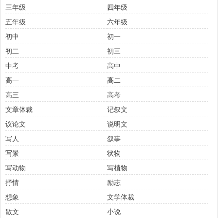
三年级
四年级
五年级
六年级
初中
初一
初二
初三
中考
高中
高一
高二
高三
高考
文章体裁
记叙文
议论文
说明文
写人
叙事
写景
状物
写动物
写植物
抒情
励志
想象
文学体裁
散文
小说