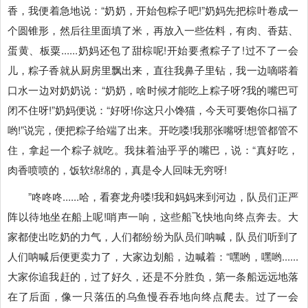
香，我便着急地说：“奶奶，开始包粽子吧!”奶妈先把棕叶卷成一
个圆锥形，然后往里面填了米，再放入一些佐料，有肉、香菇、
蛋黄、板粟......奶妈还包了甜棕呢!开始要煮粽子了!过不了一会
儿，粽子香就从厨房里飘出来，直往我鼻子里钻，我一边嘀嗒着
口水一边对奶奶说：“奶奶，啥时候才能吃上粽子呀?我的嘴巴可
闭不住呀!”奶妈便说：“好呀!你这只小馋猫，今天可要饱你口福了
哟!”说完，便把粽子给端了出来。开吃喽!我那张嘴呀!想管都管不
住，拿起一个粽子就吃。我抹着油乎乎的嘴巴，说：“真好吃，
肉香喷喷的，饭软绵绵的，真是令人回味无穷呀!
”咚咚咚......哈，看赛龙舟喽!我和妈妈来到河边，队员们正严
阵以待地坐在船上呢!哨声一响，这些船飞快地向终点奔去。大
家都使出吃奶的力气，人们都纷纷为队员们呐喊，队员们听到了
人们呐喊后便更卖力了，大家边划船，边喊着：“嘿哟，嘿哟......
大家你追我赶的，过了好久，还是不分胜负，第一条船远远地落
在了后面，像一只落伍的乌鱼慢吞吞地向终点爬去。过了一会