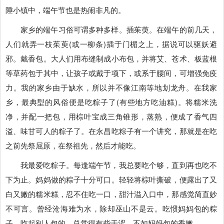
陲小镇中，端午节也是热闹非凡的。
家乡的端午习俗可谓多种多样。插茱萸。在端午的前几天，
人们就弄一枝茱萸(或一柳条)插于门楣之上，据说可以驱妖避
邪。戴香包。大人们用布缝制成小布包，并将艾、苍术、板蓝根
等草药包于其中，让孩子或戴于项下，或系于腰间，可增强免疫
力。我的家乡由于缺水，所以并不像江南等地划龙舟。在我家
乡，最典型的风俗便是吃粽子了(有些地方吃油糕)。将糯米洗
净，并配一把包，用棕叶宝成三角锥形，蒸熟，便成了香气四
溢、味甘可人的粽子了。在永昌吃粽子有一个讲究，那就是在吃
之前先祭屈原，在祭祖先，然后才能吃。
我最爱吃粽子。每逢端午节，我总要吃个够，直到再也吃不
下为止。妈妈做的粽子十分可口。轻轻将棕叶撕破，便露出了又
白又嫩的糯米糕，忍不住吃一口，甜汁溢入口中，那感觉简直妙
不可言。曾经沧海难为水，除却巫山不是云。吃惯妈妈包的粽
子，吃起别人包的，总觉得有些干涩，不如妈妈包的香嫩。