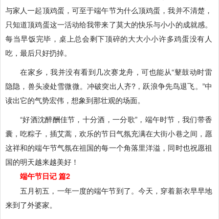
与家人一起顶鸡蛋，可至于端午节为什么顶鸡蛋，我并不清楚，
只知道顶鸡蛋这一活动给我带来了莫大的快乐与小小的成就感。
每当早饭完毕，桌上总会剩下顶碎的大大小小许多鸡蛋没有人
吃，最后只好扔掉。
在家乡，我并没有看到几次赛龙舟，可也能从“鼙鼓动时雷
隐隐，兽头凌处雪微微。冲破突出人齐?，跃浪争先鸟退飞。”中
读出它的气势宏伟，想象到那壮观的场面。
“好酒沈醉酬佳节，十分酒，一分歌”，端午时节，我们带香
囊，吃粽子，插艾蒿，欢乐的节日气氛充满在大街小巷之间，愿
这祥和的端午节气氛在祖国的每一个角落里洋溢，同时也祝愿祖
国的明天越来越美好！
端午节日记 篇2
五月初五，一年一度的端午节到了。今天，穿着新衣早早地
来到了外婆家。