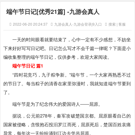
端午节日记[优秀21篇] -九游会真人
2022-06-20 20:24:37
九游会真人-九游会登录j9入口
搜索 | 客服
一天的时间眼看就要结束了，心中一定有不少感想，不妨坐
下来好好写写日记吧。日记怎么写才不会千篇一律呢？下面是小
编收集整理的端午节日记，仅供参考，欢迎大家阅读。
端午节日记 篇1
“四时花竞巧，九子粽争新。”端午节，一个大家再熟悉不过
的节日了。每当粽子的清香在家里弥漫时，我就知道端午节要到
了。
端午节是为了纪念伟大的爱国诗人――屈原。
据说，公元前278年，秦军攻破楚国京都。屈原眼看自己的
国家被侵略，含恨抱石投汩罗江而死，屈原死后，楚国百姓哀痛
异常，每年这一天纷纷涌到江边去凭吊屈原。