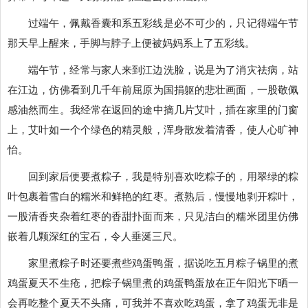
过端午，佩戴香囊和系五彩线是必不可少的，只记得端午节
那天早上醒来，手脚与脖子上便被妈妈系上了五彩线。
端午节，经常与家人来到江边洗脸，说是为了消灾祛病，站
在江边，仿佛看到几千年前屈原为国捐躯的悲壮画面，一股敬佩
感油然而生。我经常在返回的途中摘几片艾叶，插在家里的门窗
上，艾叶如一个个绿色的精灵般，浑身散发着清香，使人心旷神
怡。
回到家后便要煮粽子，我是特别喜欢吃粽子的，用翠绿的粽
叶包裹着雪白的糯米和鲜艳的红枣。煮熟后，慢慢地剥开粽叶，
一股清香夹杂着红枣的香甜扑面而来，只见洁白的糯米团里仿佛
嵌着几颗深红的宝石，令人垂涎三尺。
家里煮粽子时还要煮些鸡蛋鸭蛋，据说吃五月粽子锅里的煮
鸡蛋夏天不生疮，把粽子锅里煮的鸡蛋鸭蛋放在正午阳光下晒一
会再吃整个夏天不头痛，可我并不喜欢吃鸡蛋，拿了鸡蛋无非是