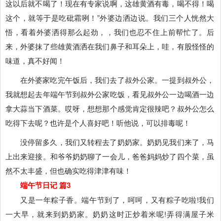
这以后就不喝了！现在有专家说啊，这雄黄酒有毒，喝不得！喝
这个，就等于是吃砒霜咧！”外婆边洒边说。我们三个人恍然大
悟，看着外婆洒得那么起劲，，我们也忍不住上前帮忙了。后
来，外婆抹了些雄黄酒洒在我们鼻子和耳朵上，哇，有股怪怪的
味道，真不好闻！
在外婆家吃完午饭后，我们去了叔外公家。一提到叔外公，
我就想起去年端午节到叔外公家吃饭，看见叔外公一边喝酒一边
拿大蒜当下酒菜。哎呀，想想那个感觉肯定很辣吧？叔外公怎么
吃得下去呢？也许是个人喜好吧！听他说，可以排毒呢！
没停留多久，我们又转程去了奶奶家。奶奶见我们来了，马
上出来迎接。和爷爷奶奶聊了一会儿，爸爸妈妈炒了四个菜，虽
然不太丰盛，但也确实吃得津津有味！
端午节日记 篇3
又是一年粽子香。端午节到了，呵呵，又有粽子吃啦!我们
一大早，就来到奶奶家。奶奶这时正炒着米呢!弄得满屋子米