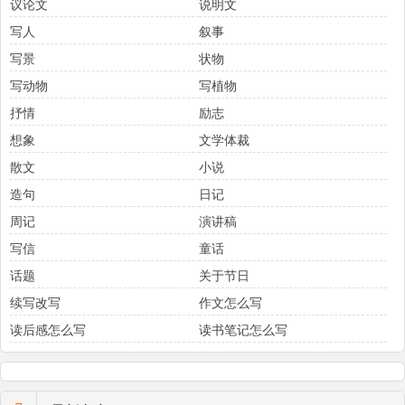
议论文
说明文
写人
叙事
写景
状物
写动物
写植物
抒情
励志
想象
文学体裁
散文
小说
造句
日记
周记
演讲稿
写信
童话
话题
关于节日
续写改写
作文怎么写
读后感怎么写
读书笔记怎么写