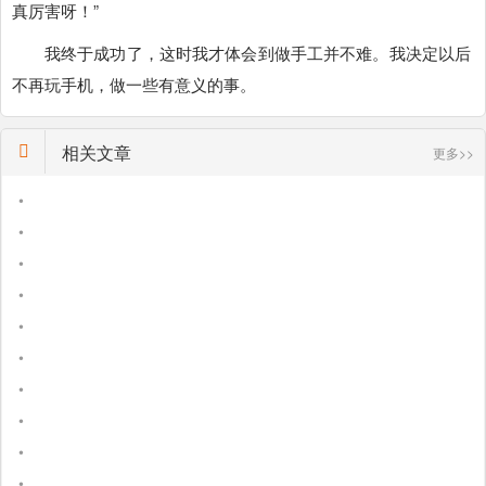
真厉害呀！”
我终于成功了，这时我才体会到做手工并不难。我决定以后
不再玩手机，做一些有意义的事。
相关文章
更多>>
•
•
•
•
•
•
•
•
•
•