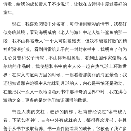
诗歌，给我的成长带来了不少滋润，让我在古诗词中度过美好的
童年。
现在，我喜欢阅读中外名著，每每读到精彩的情节，我都好
似身临其境，看到海明威的《老人与海》中老人智斗鲨鱼的那一
段，我不由得被老人“一个人可以被毁灭，但决不能被打败”的精
神所深深折服。看到傅雷给儿子的一封封家书中，我明白了何为
用心良苦和父子情深，不由得热泪盈眶。看到法国作家儒勒·凡
尔纳的作品时，我便想和书中的主人公一起在热气球上环游世
界；在深入海底两万里的时候，一起看着那美丽的海底景色；我
还想知道那在炮弹中从地球到月球的人，内心是害怕还是激动。
在他把我一次又一次地引领到书中那神奇的世界中时，我在满心
激动之余，更多的是对他们知识渊博的敬佩。
书是人类的支柱，进步的阶梯，杜甫曾经说过“读书破万
卷，下笔如有神”，古今中外有成就的人，都很喜欢读书，并且
善于从书中汲取营养。书一直伴随着我的成长，它教会了我许多