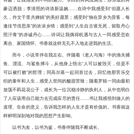
豪迈洒脱；李清照的诗清新温婉……
在诗中我感受到“但愿人长
久，作文千里共婵娟”的美好愿景；感受到“独在异乡为异客，每
逢佳节倍思亲”的浓浓乡情；感受到“人生自古谁无死，留取丹心
照汗青”的赤诚丹心……诗词让我偶得机遇与古人一同感受悲欢
离合、家国情怀。书香就这样无孔不入地走进我的生活。
而今，小说常伴在我左右。伴随着《老人与海》中的渔夫捕
鱼、漂流、与鲨鱼搏斗，从他身上悟出“人可以被毁灭，但是不
可以被打败”的哲理；同高尔基一起回首过去，回忆他那苦乐交
织的童年和人生，感受人世间的酸甜苦辣；随着罗辑一同由最初
放荡不羁花花公子，成长为一位沉稳冷静的执剑人，从中也明白
了人应该用自己能力去完成应尽的责任……书让我感悟到做人的
道理、生命的意义，告诉我怎样的人生才是有价值的。书香就这
样鲜明深刻地对我的思想产生影响。
以书为友，以书为鉴，书香伴随我不断成长。