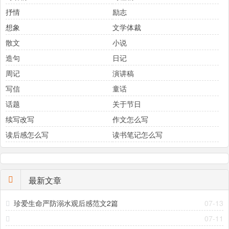
抒情
励志
想象
文学体裁
散文
小说
造句
日记
周记
演讲稿
写信
童话
话题
关于节日
续写改写
作文怎么写
读后感怎么写
读书笔记怎么写
最新文章
珍爱生命严防溺水观后感范文2篇
07-13
07-11