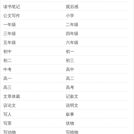
读书笔记
观后感
公文写作
小学
一年级
二年级
三年级
四年级
五年级
六年级
初中
初一
初二
初三
中考
高中
高一
高二
高三
高考
文章体裁
记叙文
议论文
说明文
写人
叙事
写景
状物
写动物
写植物