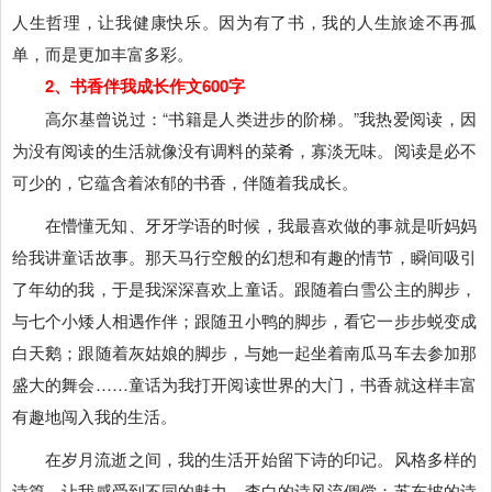
人生哲理，让我健康快乐。因为有了书，我的人生旅途不再孤
单，而是更加丰富多彩。
2、书香伴我成长作文600字
高尔基曾说过：“书籍是人类进步的阶梯。”我热爱阅读，因
为没有阅读的生活就像没有调料的菜肴，寡淡无味。阅读是必不
可少的，它蕴含着浓郁的书香，伴随着我成长。
在懵懂无知、牙牙学语的时候，我最喜欢做的事就是听妈妈
给我讲童话故事。那天马行空般的幻想和有趣的情节，瞬间吸引
了年幼的我，于是我深深喜欢上童话。跟随着白雪公主的脚步，
与七个小矮人相遇作伴；跟随丑小鸭的脚步，看它一步步蜕变成
白天鹅；跟随着灰姑娘的脚步，与她一起坐着南瓜马车去参加那
盛大的舞会……童话为我打开阅读世界的大门，书香就这样丰富
有趣地闯入我的生活。
在岁月流逝之间，我的生活开始留下诗的印记。风格多样的
诗篇，让我感受到不同的魅力。李白的诗风流倜傥；苏东坡的诗