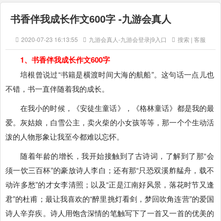
书香伴我成长作文600字 -九游会真人
2020-07-23 16:13:55
九游会真人-九游会登录j9入口
搜索 | 客服
1、书香伴我成长作文600字
培根曾说过“书籍是横渡时间大海的航船”。这句话一点儿也
不错，书一直伴随着我的成长。
在我小的时候，《安徒生童话》，《格林童话》都是我的最
爱。灰姑娘，白雪公主，卖火柴的小女孩等等，那一个个生动活
泼的人物形象让我至今都难以忘怀。
随着年龄的增长，我开始接触到了古诗词，了解到了那“会
须一饮三百杯”的豪放诗人李白；还有那“只恐双溪舴艋舟，载不
动许多愁”的才女李清照；以及“正是江南好风景，落花时节又逢
君”的杜甫；最让我喜欢的“醉里挑灯看剑，梦回吹角连营”的爱国
诗人辛弃疾。诗人用饱含深情的笔触写下了一首又一首的优美的