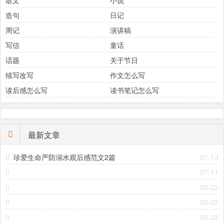
散文
小说
造句
日记
周记
演讲稿
写信
童话
话题
关于节日
续写改写
作文怎么写
读后感怎么写
读书笔记怎么写
最新文章
珍爱生命严防溺水观后感范文2篇
07-13
07-11
06-22
06-22
06-22