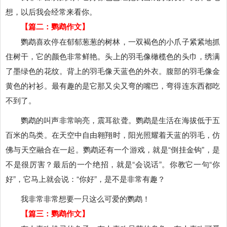
想，以后我会经常来看你。
【篇二：鹦鹉作文】
鹦鹉喜欢停在郁郁葱葱的树林，一双褐色的小爪子紧紧地抓
住树干，它的颜色非常鲜艳。头上的羽毛像橄榄色的头巾，绣满
了墨绿色的花纹。背上的羽毛像天蓝色的外衣。腹部的羽毛像金
黄色的衬衫。最有趣的是它那又尖又弯的嘴巴，弯得连东西都吃
不到了。
鹦鹉的叫声非常响亮，震耳欲聋。鹦鹉是生活在海拔低于五
百米的鸟类。在天空中自由翱翔时，阳光照耀着天蓝的羽毛，仿
佛与天空融合在一起。鹦鹉还有一个游戏，就是“倒挂金钩”，是
不是很厉害？最后的一个绝招，就是“会说话”。你教它一句“你
好”，它马上就会说：“你好”，是不是非常有趣？
我非常非常想要一只这么可爱的鹦鹉！
【篇三：鹦鹉作文】