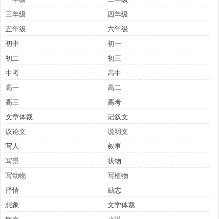
三年级
四年级
五年级
六年级
初中
初一
初二
初三
中考
高中
高一
高二
高三
高考
文章体裁
记叙文
议论文
说明文
写人
叙事
写景
状物
写动物
写植物
抒情
励志
想象
文学体裁