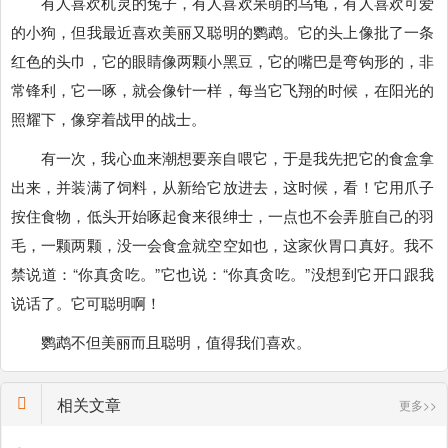
有人喜欢机灵的兔子，有人喜欢呆萌的乌龟，有人喜欢可爱
的小狗，但我最近喜欢美丽又聪明的鹦鹉。它的头上像批了一条
红色的头巾，它的眼睛像两颗小黑豆，它的嘴巴是弯钩形的，非
常锋利，它一啄，就会像针一样，每当它飞翔的时候，在阳光的
照耀下，像穿着战甲的战士。
有一次，我心血来潮想要亲自喂它，于是我先把它的食盒拿
出来，并装满了饲料，从新给它放进去，这时候，看！它用爪子
按住食物，低头开始啄起食来很绅士，一点也不会弄脏自己的羽
毛，一颗两颗，没一会食盒就空空如也，这家伙胃口真好。我不
禁说道：“你真贪吃。”它也说：“你真贪吃。”没想到它开口跟我
说话了。它可聪明啊！
鹦鹉不但美丽而且聪明，值得我们喜欢。
相关文章
更多>>