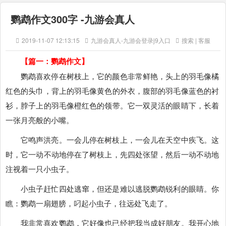
鹦鹉作文300字 -九游会真人
2019-11-07 12:13:15
九游会真人-九游会登录j9入口
搜索 | 客服
【篇一：鹦鹉作文】
鹦鹉喜欢停在树枝上，它的颜色非常鲜艳，头上的羽毛像橘
红色的头巾，背上的羽毛像黄色的外衣，腹部的羽毛像蓝色的衬
衫，脖子上的羽毛像橙红色的领带。它一双灵活的眼睛下，长着
一张月亮般的小嘴。
它鸣声洪亮。一会儿停在树枝上，一会儿在天空中疾飞。这
时，它一动不动地停在了树枝上，先四处张望，然后一动不动地
注视着一只小虫子。
小虫子赶忙四处逃窜，但还是难以逃脱鹦鹉锐利的眼睛。你
瞧：鹦鹉一扇翅膀，叼起小虫子，往远处飞走了。
我非常喜欢鹦鹉，它好像也已经把我当成好朋友。我开心地