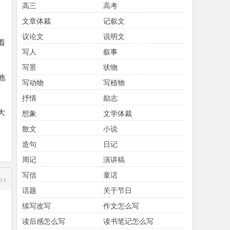
高三
高考
文章体裁
记叙文
议论文
说明文
着
写人
叙事
写景
状物
地
写动物
写植物
抒情
励志
大
想象
文学体裁
散文
小说
造句
日记
周记
演讲稿
写信
童话
>>
话题
关于节日
续写改写
作文怎么写
读后感怎么写
读书笔记怎么写