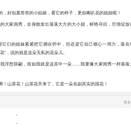
的，好似羞答答的小姑娘，看它的样子，更似喇叭花的姐姐呢！
中的大家闺秀，全身散发出落落大方的大小姐，鲜艳夺目，尽情绽放
得它们的姐妹紧紧把它拥在怀中，但还是它自己狠心一用力，落在
花”，说的就是这朵无私的花朵儿。
，我浮想联翩，假如我就是这其中一朵……我要像大家闺秀一样落落
啊！山茶花！山茶花开来了，它是一朵名副其实的国花！
更多
•
•