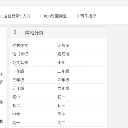
九游会登录j9入口
app资源频道
写作指导
网站分类
优秀作文
读后感
读书笔记
观后感
公文写作
小学
一年级
二年级
样
三年级
四年级
晴
五年级
六年级
初中
初一
得
初二
初三
中考
高中
地
高一
高二