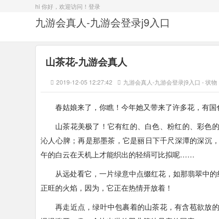
hi 你好，欢迎访问！
登录
九游会真人-九游会登录j9入口
山茶花-九游会真人
2019-12-05 12:27:42
九游会真人-九游会登录j9入口
-
状物
春姑娘来了，你瞧！今年她又带来了许多花，有国
山茶花美极了！它有红的、白色、粉红的、彩色
沁人心脾；再是那墨茶，它是丽日下千尺深潭的深沉
午的白云在天机上才能织出的轻绢可比拟呢……
从远处看它，一片绿意中点缀红花，如那翡翠中的
正旺的火焰，因为，它正在热情开放着！
再走近点，绿叶中包裹着的山茶花，有含苞欲放