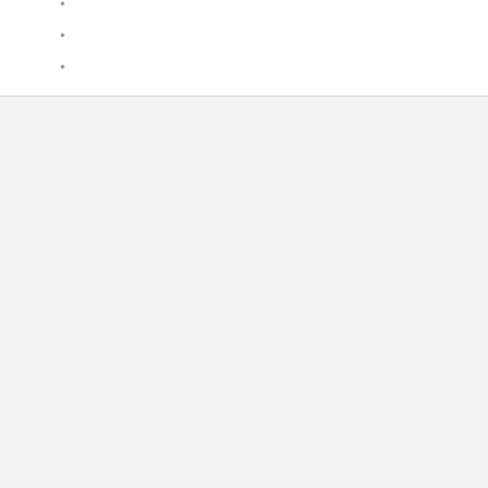
•
•
•