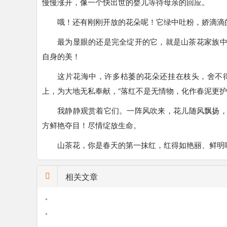
慢慢涨开，像一个快出世的婴儿等待母亲的回应。
哦！还有刚刚开放的花朵呢！它绿中吐粉，娇滴滴
最为显眼的还是完全绽开的它，就是山茶花家族
自身的美！
这片花海中，许多枯萎的花朵还挂在枝头，舍不
上，为大地无私奉献，“落红不是无情物，化作春泥更护
我静静观赏着它们。一阵风吹来，花儿随风飘扬
方鲜艳夺目！尽情绽放生命。
山茶花，你是春天的第一抹红，红得如艳丽、鲜明
相关文章
•
•