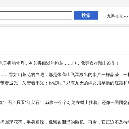
九游会真人-
色天香的牡丹，有芳香四溢的桃花……但，我更喜欢那山茶花！
的……譬如山茶花的白吧，那是像高山飞瀑溅出的水片一样晶莹、一
，带着波光，又带着阳光；粉红呢？只有九天的织女用早晨的红霞和
红宝石！只看“红宝石”，就像一个个灯笼在树上挂着。还像一团团烧
的椭圆形花苞，半身通绿，像颗圆溜溜的橄榄。再看，它正迫不及待