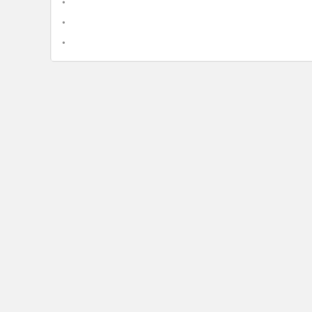
•
•
•