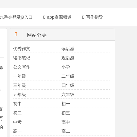
九游会登录j9入口
app资源频道
写作指导
网站分类
优秀作文
读后感
读书笔记
观后感
公文写作
小学
总
一年级
二年级
三年级
四年级
，
五年级
六年级
初中
初一
喜
初二
初三
万
中考
高中
的
高一
高二