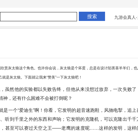
九游会真人-
别欣赏灰太狼这个角色。也许你会说，灰太狼是个坏蛋，总是在设计陷害喜羊羊们，也
就是灰太狼。下面就让我来“赞美”一下灰太狼吧！
气，虽然他的实验都以失败告终，但他从来没想过放弃，一次失败了
精神，还有什么困难不会被打倒呢？
就是一个“爱迪生”啊！你看，它发明的超音速跑鞋，风驰电掣，追上
见、听到千里之外的东西和声响；它发明的克隆机，可以克隆出千千
器，甚至可以赛过天空之王——老鹰的速度呢……这样的发明，这样