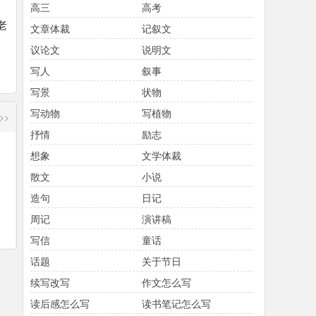
高三
高考
老
文章体裁
记叙文
议论文
说明文
写人
叙事
写景
状物
写动物
写植物
>>
抒情
励志
想象
文学体裁
散文
小说
造句
日记
周记
演讲稿
写信
童话
话题
关于节日
续写改写
作文怎么写
读后感怎么写
读书笔记怎么写