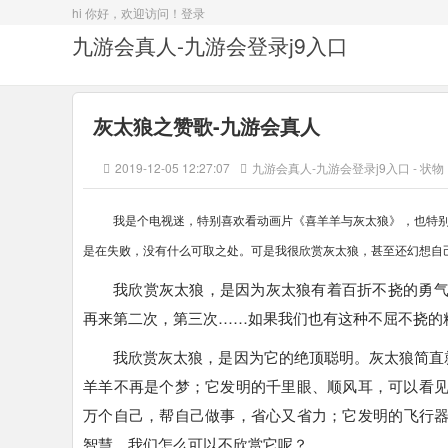
hi 你好，欢迎访问！
登录
九游会真人-九游会登录j9入口
灰太狼之赞歌-九游会真人
2019-12-05 12:27:07
九游会真人-九游会登录j9入口
-
状物
我是个电视迷，特别喜欢看动画片《喜羊羊与灰太狼》，也特
是在失败，没有什么可取之处。可是我很欣赏灰太狼，甚至还幻想自己
我欣赏灰太狼，是因为灰太狼有着百折不挠的勇
再来第二次，第三次……如果我们也有这种不屈不挠的
我欣赏灰太狼，是因为它的绝顶聪明。灰太狼简直
羊羊不再是个梦；它发明的千里眼、顺风耳，可以看
万个自己，帮自己做事，省心又省力；它发明的飞行
智慧，我们怎么可以不欣赏它呢？