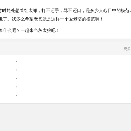
它时时处处想着红太郎，打不还手，骂不还口，是多少人心目中的模范
世了。我多么希望老爸就是这样一个爱老婆的模范啊！
豫什么呢？一起来当灰太狼吧！
更多
•
•
•
•
•