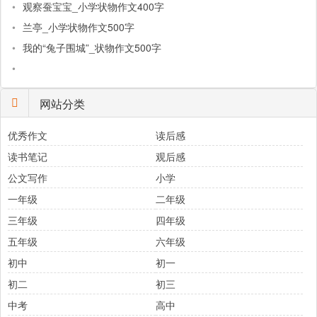
•
观察蚕宝宝_小学状物作文400字
•
兰亭_小学状物作文500字
•
我的“兔子围城”_状物作文500字
•
网站分类
优秀作文
读后感
读书笔记
观后感
公文写作
小学
一年级
二年级
三年级
四年级
五年级
六年级
初中
初一
初二
初三
中考
高中