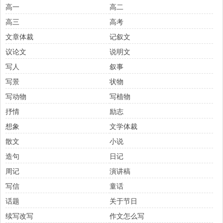
高一
高二
高三
高考
文章体裁
记叙文
议论文
说明文
写人
叙事
写景
状物
写动物
写植物
抒情
励志
想象
文学体裁
散文
小说
造句
日记
周记
演讲稿
写信
童话
话题
关于节日
续写改写
作文怎么写