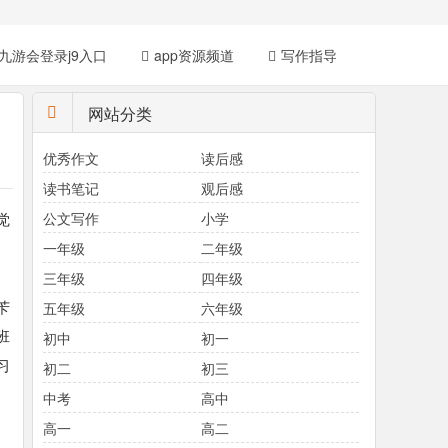
九游会登录j9入口
app资源频道
写作指导
网站分类
优秀作文
读后感
读书笔记
观后感
觉
公文写作
小学
一年级
二年级
三年级
四年级
苄
五年级
六年级
班
初中
初一
习
初二
初三
中考
高中
高一
高二