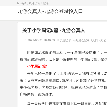
hi 你好，欢迎访问！
登录
九游会真人-九游会登录j9入口
关于小学周记5篇 -九游会真人
2022-06-21 18:40:09
九游会真人-九游会登录j9入口
-
周记
时光如流水般匆匆流动，一个星期已经结束了，
得周记很难写吧，以下是小编整理的小学周记5篇，仅
小学周记 篇1
开学已经一星期了，上学的第一天我有点紧张，
腋！ｕ庖恢芪颐遣渭恿讼防演习，还参加了开学典礼
主任张老师，老师对我们很好，现在我已经适应了学
广播体操，锻炼身体。
每一天放学回来都要在电脑上写一篇日记，发到我