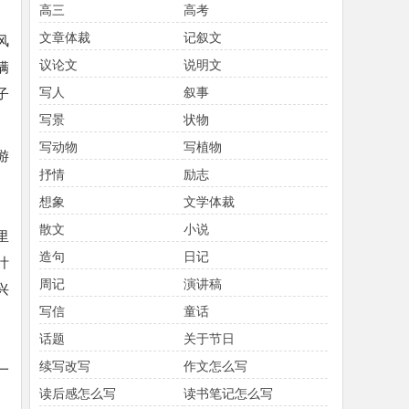
高三
高考
文章体裁
记叙文
风
议论文
说明文
满
写人
叙事
子
写景
状物
写动物
写植物
游
抒情
励志
想象
文学体裁
散文
小说
里
造句
日记
叶
周记
演讲稿
兴
写信
童话
话题
关于节日
续写改写
作文怎么写
一
读后感怎么写
读书笔记怎么写