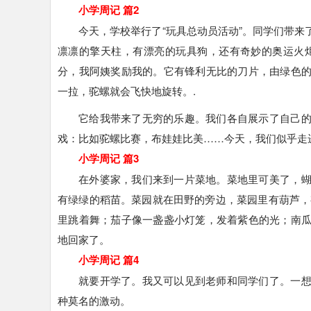
小学周记 篇2
今天，学校举行了“玩具总动员活动”。同学们带
凛凛的擎天柱，有漂亮的玩具狗，还有奇妙的奥运火
分，我阿姨奖励我的。它有锋利无比的刀片，由绿色
一拉，驼螺就会飞快地旋转。.
它给我带来了无穷的乐趣。我们各自展示了自己
戏：比如驼螺比赛，布娃娃比美……今天，我们似乎走
小学周记 篇3
在外婆家，我们来到一片菜地。菜地里可美了，
有绿绿的稻苗。菜园就在田野的旁边，菜园里有葫芦，
里跳着舞；茄子像一盏盏小灯笼，发着紫色的光；南
地回家了。
小学周记 篇4
就要开学了。我又可以见到老师和同学们了。一
种莫名的激动。