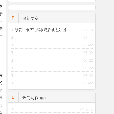
本
乎
最新文章
k
法
珍爱生命严防溺水观后感范文2篇
07-13
一
07-11
、
06-22
06-22
06-22
06-22
方
06-22
扮
06-22
个
热门写作app
没
时
249评论
回