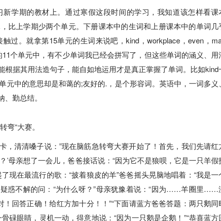
习新学期的教材上。通过寒假这段时间的学习，我知道该怎样看课
元，比上学期少两个单元。下册课本中的生词和上册课本中的单词几
拿第15单元的生词来说吧，kind，workplace，even，ma
。在剩下的11个单元中，有不少单词我已经会拼写了，但这些单词的涵义、用
根据其用法造句子，能自如地运用才是真正掌握了单词。比如kind
6单元中的意思却是和蔼的;友好的.，是个形容词。英语中，一词多义
纳、勤总结。
转弯“大赛。
卡，清清嗓子说：”现在脑筋急转弯大赛开始了！首先，我们先请红
？’母亲想了一会儿，爸爸接话说：“因为它不是狼呗，它是一只羊假
了现在最流行的歌：“披着狼皮的羊”爸爸摇头晃脑地唱着：“我是一
勺疑惑不解的问：“为什么呀？”母亲犹豫着说：“因为……羊圈里……
对！回答正确！给红方加十分！！”“下面请蓝方爸爸答题：两只鹅同
骨碌眼睛，灵机一动，得意地说：“因为一只鹅是企鹅！”“恭喜蓝方