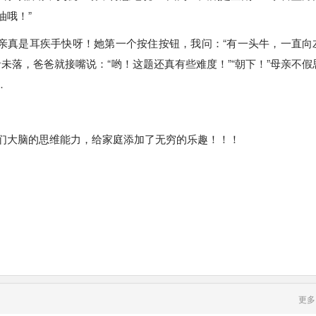
油哦！”
母亲真是耳疾手快呀！她第一个按住按钮，我问：“有一头牛，一直向
未落，爸爸就接嘴说：“哟！这题还真有些难度！”“朝下！”母亲不假
…
们大脑的思维能力，给家庭添加了无穷的乐趣！！！
更多