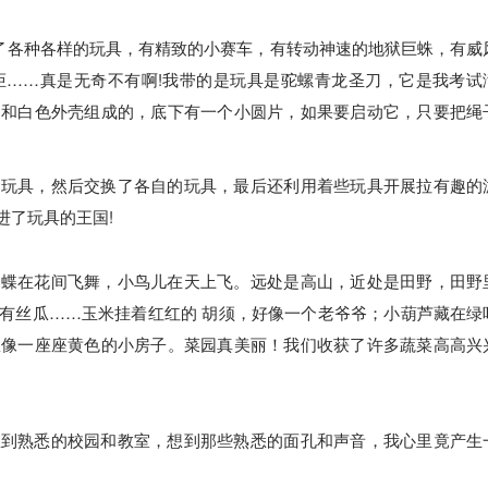
来了各种各样的玩具，有精致的小赛车，有转动神速的地狱巨蛛，有威
炬……真是无奇不有啊!我带的是玩具是驼螺青龙圣刀，它是我考试
的和白色外壳组成的，底下有一个小圆片，如果要启动它，只要把绳
的玩具，然后交换了各自的玩具，最后还利用着些玩具开展拉有趣的
进了玩具的王国!
蝴蝶在花间飞舞，小鸟儿在天上飞。远处是高山，近处是田野，田野
有丝瓜……玉米挂着红红的 胡须，好像一个老爷爷；小葫芦藏在绿
瓜像一座座黄色的小房子。菜园真美丽！我们收获了许多蔬菜高高兴
想到熟悉的校园和教室，想到那些熟悉的面孔和声音，我心里竟产生