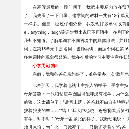
在寒假最后的一段时间里，我把主要精力放在预
了。我先看了一下目录，这学期的教材一共有12个单
一样多。但是，经过仔细分析，我发现好多单词以前接触过。就
e，anything，laugh等词对我来说已不再陌生
我却不知道。了解单词在不同语境中的具体用法，并且能
词，在第15单元中是名词，当种类讲，而这个词在第1
多种词性的现象很普遍。我在今后的学习中要注意多归
小学周记 篇5
寒假，我和爸爸母亲约好了，准备举办一次”脑筋急
比赛那天，我学着电视上主持人的样子，手拿主持
母亲答题：‘一只狼钻进羊圈里可他却没有吃羊，为什么
的狼，这太简单了！”话音未落，爸爸就不由自主地哼起
披着狼皮的羊……”“错！”我大声地说。爸爸挠着后脑
有羊，对不对？”母亲一副紧张的样子。我激动地说：“
放进冰箱，为什么一只饿死了，一只鹅还活着？”爸爸一