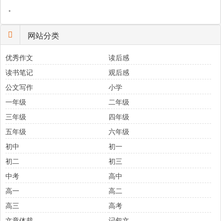
•
网站分类
优秀作文
读后感
读书笔记
观后感
公文写作
小学
一年级
二年级
三年级
四年级
五年级
六年级
初中
初一
初二
初三
中考
高中
高一
高二
高三
高考
文章体裁
记叙文