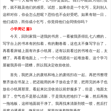
穷，就不顾及他们的感受。试想，如果你是一个乞丐，见到别人
这样对你，你会怎么想呢？恐怕也不会好受吧。如果有朝一日，
他们成功，而你成小乞丐，你觉得他们会同情你吗？
小学周记 篇3
今天，回到家我一进我的书房，一看被我弄得乱七八糟的，
写字台上的书本有的扣着，有的翻卷着，这也太不像写字台了，
再看看床铺上面有许多小纸屑，还有以前看过的书堆在一起，太
糟了。再看看地面上，一个一个小纸团在一起堆放着。这个学习
屋被我弄得一团糟，所以我决定收拾收拾。
首先，我把床上的废纸和地上的废纸扫在一起。再把书整理
整齐放在书架上，把还能用的本子放在盒子里，把用完的本子也
放在小纸屑那里。看起来比没收拾以前舒服多了，但是，地面太
脏了，空气也不是那么清新，于是我先把地扫了一遍，然后再拖
一拖地板，这样地面就干净了。我再找来清新剂喷一喷，然后打
开窗户通通风，微风吹过，屋里弥漫着阵阵香气。