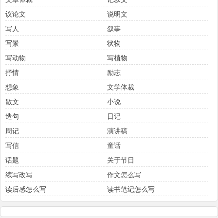
议论文
说明文
写人
叙事
写景
状物
写动物
写植物
抒情
励志
想象
文学体裁
散文
小说
造句
日记
周记
演讲稿
写信
童话
话题
关于节日
续写改写
作文怎么写
读后感怎么写
读书笔记怎么写