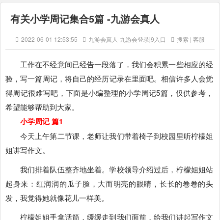
有关小学周记集合5篇 -九游会真人
2022-06-01 12:53:55
九游会真人-九游会登录j9入口
搜索 | 客服
工作在不经意间已经告一段落了，我们会积累一些相应的经
验，写一篇周记，将自己的经历记录在里面吧。相信许多人会觉
得周记很难写吧，下面是小编整理的小学周记5篇，仅供参考，
希望能够帮助到大家。
小学周记 篇1
今天上午第二节课，老师让我们带着椅子到校园里听柠檬姐
姐讲写作文。
我们排着队伍整齐地坐着。学校领导介绍过后，柠檬姐姐站
起身来：红润润的瓜子脸，大而明亮的眼睛，长长的卷卷的头
发，我觉得她就像花儿一样美。
柠檬姐姐手拿话筒，缓缓走到我们面前，给我们讲起写作文