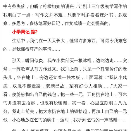
中有些失落，但听了柠檬姐姐的讲座，让刚上三年级初学写作的
我明白了一点：写作文并不难，只要平时多看看课外书，多观
察，多思考，多练笔写好日记，作文成绩一定会提高的。
小学周记 篇2
生活中，我们在一天天长大，懂得许多东西。可最令我难忘
的，是我懂得尊严的事情……
那天，骄阳似炎。我在小卖部买一根冰棍，边吃边走……突
然，一阵歌声从前方传过来。我冲上前，只见一个孤苦伶仃的老
头儿，坐在地上，旁边还立着一块木板，上面写着：“我从小残
疾，双腿不能走路，双亲已故，望有好心人相助……”大家一
看，便纷纷掏出自己的钱包，把一些一元、五角扔在地上，可乞
丐并没有去拾起，也没有说谢谢。我一看，心里立刻明白八九
分。我走上前去，把大家扔在地上的钱拾起，再加上自己的一元
钱，小心地放在乞丐的碗中，这时，我听到乞丐的一声感谢……
每一个人都有尊严，乞丐亦是如此。我们不能因为他们贫