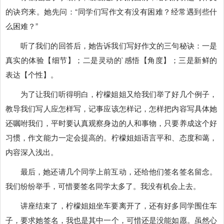
的诀窍来。她先问：“同学们写作文有没有困难？经常遇到些什
么困难？”
听了我们的回答后，她告诉我们写好作文的三句秘诀：一是
真实的体验【细节】；二是灵动的`感悟【角度】；三是新鲜的
表达【个性】。
为了让我们听得明白，柠檬姐姐又给我们举了好几个例子，
教导我们写人应怎样写，记事应该怎样记，怎样把内容写具体她
还嘱咐我们，平时要认真观察身边的人和事物，只要养成这个好
习惯，作文能力一定会提高的。柠檬姐姐语言平和、态度和蔼，
内容深入浅出。
最后，她还请几个同学上前互动，还给他们签名签名留念。
我们纷纷举手，可惜要签名同学太多了。我没有机会上去。
讲座结束了，柠檬姐姐坐车要离开了，还有好多同学围住车
子，要求她签名，我也是其中一个，可惜还是没能如愿。虽然心