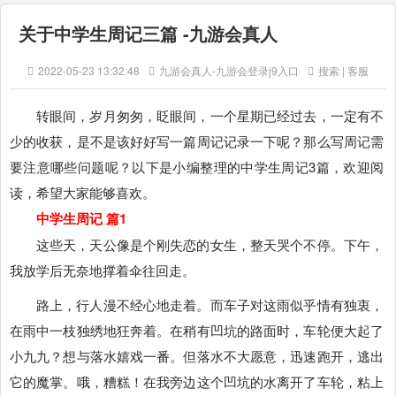
关于中学生周记三篇 -九游会真人
2022-05-23 13:32:48
九游会真人-九游会登录j9入口
搜索 | 客服
转眼间，岁月匆匆，眨眼间，一个星期已经过去，一定有不
少的收获，是不是该好好写一篇周记记录一下呢？那么写周记需
要注意哪些问题呢？以下是小编整理的中学生周记3篇，欢迎阅
读，希望大家能够喜欢。
中学生周记 篇1
这些天，天公像是个刚失恋的女生，整天哭个不停。下午，
我放学后无奈地撑着伞往回走。
路上，行人漫不经心地走着。而车子对这雨似乎情有独衷，
在雨中一枝独绣地狂奔着。在稍有凹坑的路面时，车轮便大起了
小九九？想与落水嬉戏一番。但落水不大愿意，迅速跑开，逃出
它的魔掌。哦，糟糕！在我旁边这个凹坑的水离开了车轮，粘上