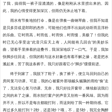
了我，搞得我一裤子湿漉漉的，像是刚刚从水里捞出来的。因
此，我的心情变得更加深沉，但雨仍无休止地下着。
雨水有节奏地拍打伞，像是在弹奏一曲钢琴曲，但我不知道
是贝多芬或是郎郎的杰作，可能他们也弹不出如此动听而且淳朴
的乐曲。它时而高，时而低，时而快，时而慢，美极了！但我此
时已无心享受这“此音只应天上有，人间能有几回合”的美妙乐
曲，望着手里捧着的这叠书，我深深地叹了一口气。于是，我加
快脚步往回走，但我的鞋与这水好象也有着不解之缘，老是把水
溅起来，苦了我这条裤子。我只好跟着它小“脚步”缓缓前进。
终于到家了，我脱下了鞋子，换了裤子，便立马回到自己的
房间复习功课。可是，我的心被窗外那场贼头贼脑的雨给“偷”走
了，无法安心复习功课。无奈，我只好拉开窗帘，继续叙说我们
之间的未了之缘。雨水拍打窗户的声音又别有一番风味。因为雨
并不大，所以不是每次都能打到，而这则给了我一种期待感。它
再过多久能打到？2秒，还是3秒？哦，不，是5秒，我完全陶醉