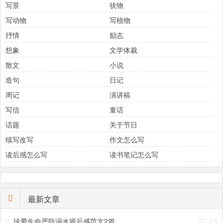
写景
状物
写动物
写植物
抒情
励志
想象
文学体裁
散文
小说
造句
日记
周记
演讲稿
写信
童话
话题
关于节日
续写改写
作文怎么写
读后感怎么写
读书笔记怎么写
最新文章
珍爱生命严防溺水观后感范文2篇
07-13