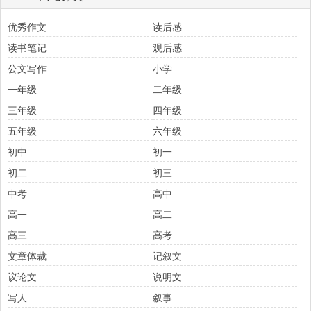
优秀作文
读后感
读书笔记
观后感
公文写作
小学
一年级
二年级
三年级
四年级
五年级
六年级
初中
初一
初二
初三
中考
高中
高一
高二
高三
高考
文章体裁
记叙文
议论文
说明文
写人
叙事