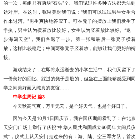
的一次，每组只有两块“石头”？。我们试过许多种方法都无法到
达对岸。在这时，张琳美对我们说：“我们可以试试男生女生合
作来过河。”男生爽快地答应了。可在凳子的摆放上我们发生了
争执，男生认为横着放比较好，女生认为竖着放比较好。“退一
步海阔天空”，我们各退了一步。第一张和最后一张凳子横着
放，这样比较稳定；中间两张凳子竖着放，能够让我们更好的衔
接。
游戏结束了，在即将永远逝去的小学生活中，我们又留下了
一份美好的回忆。踩过的凳子是脏的，但坐在上面能够感受到同
学之间美好而又纯真的友谊……
中学生周记 篇3
今天秋高气爽，万里无云，是个好天气，也是个好日子。
因为今天是10月1日国庆节，我在国庆期间看到了：在北京
天安门广场上举行了庆祝“中华人民共和国成立60周年大阅兵仪
式”，仪式上从天安门走过来的有：海、陆、空三军方队，首次