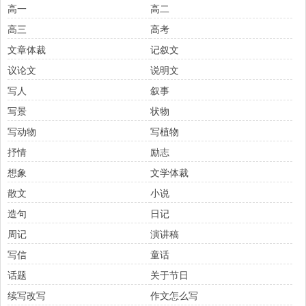
高一
高二
高三
高考
文章体裁
记叙文
议论文
说明文
写人
叙事
写景
状物
写动物
写植物
抒情
励志
想象
文学体裁
散文
小说
造句
日记
周记
演讲稿
写信
童话
话题
关于节日
续写改写
作文怎么写