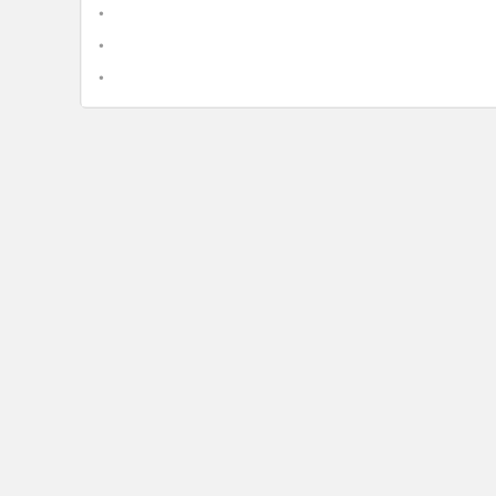
•
•
•