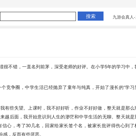
九游会真人-
绩很不错，一直名列前茅，深受老师的好评。在小学5年的学习中，
一个竞争圈，中学生活已经抛弃了童年与纯真，开始了漫长的“学习
对我有些失望。上课时，我不好好听，作业不好好做，整天就是那么
越来越后面，我开始意识到人生的渺茫和中学生活的无聊。整天就是
有信心，考了30几名，回家给家长签个名，被家长批评得伤心到了
盼感，反而有些厌恶。