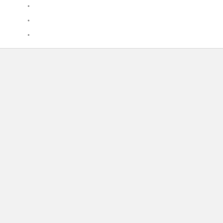
•
•
•