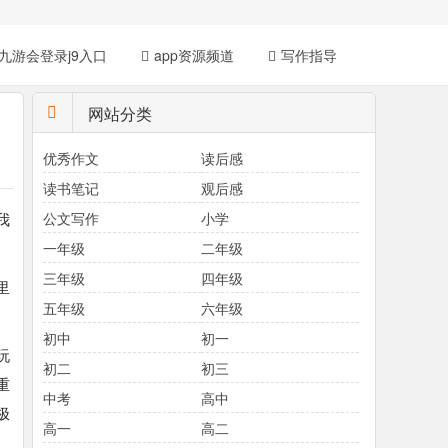
九游会登录j9入口
app资源频道
写作指导
网站分类
优秀作文
读后感
读书笔记
观后感
我
公文写作
小学
一年级
二年级
三年级
四年级
里
五年级
六年级
初中
初一
玩
初二
初三
重
中考
高中
极
高一
高二