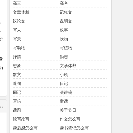
高三
高考
文章体裁
记叙文
议论文
说明文
，
，
写人
叙事
所
写景
状物
写动物
写植物
抒情
励志
身
想象
文学体裁
仍
散文
小说
造句
日记
周记
演讲稿
写信
童话
>>
话题
关于节日
续写改写
作文怎么写
读后感怎么写
读书笔记怎么写