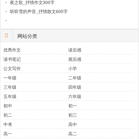
•
夜之歌_抒情作文300字
•
听听雪的声音_抒情散文600字
•
网站分类
优秀作文
读后感
读书笔记
观后感
公文写作
小学
一年级
二年级
三年级
四年级
五年级
六年级
初中
初一
初二
初三
中考
高中
高一
高二