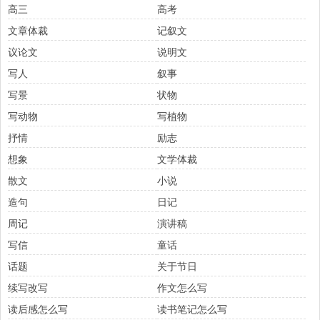
高三
高考
文章体裁
记叙文
议论文
说明文
写人
叙事
写景
状物
写动物
写植物
抒情
励志
想象
文学体裁
散文
小说
造句
日记
周记
演讲稿
写信
童话
话题
关于节日
续写改写
作文怎么写
读后感怎么写
读书笔记怎么写