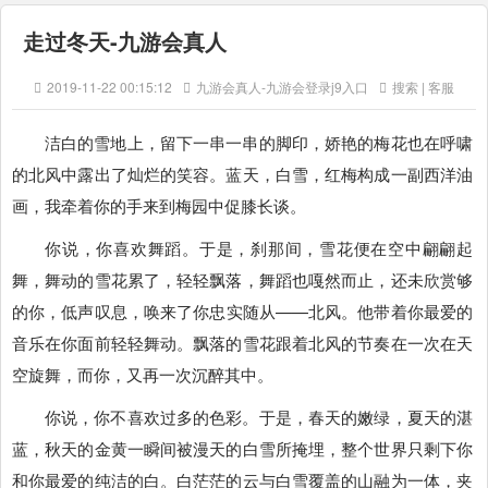
走过冬天-九游会真人
2019-11-22 00:15:12
九游会真人-九游会登录j9入口
搜索 | 客服
洁白的雪地上，留下一串一串的脚印，娇艳的梅花也在呼啸
的北风中露出了灿烂的笑容。蓝天，白雪，红梅构成一副西洋油
画，我牵着你的手来到梅园中促膝长谈。
你说，你喜欢舞蹈。于是，刹那间，雪花便在空中翩翩起
舞，舞动的雪花累了，轻轻飘落，舞蹈也嘎然而止，还未欣赏够
的你，低声叹息，唤来了你忠实随从——北风。他带着你最爱的
音乐在你面前轻轻舞动。飘落的雪花跟着北风的节奏在一次在天
空旋舞，而你，又再一次沉醉其中。
你说，你不喜欢过多的色彩。于是，春天的嫩绿，夏天的湛
蓝，秋天的金黄一瞬间被漫天的白雪所掩埋，整个世界只剩下你
和你最爱的纯洁的白。白茫茫的云与白雪覆盖的山融为一体，夹