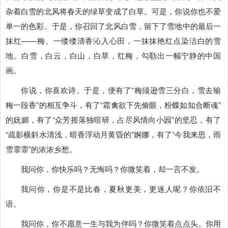
杂着白雪的北风将春天的绿草变成了白草。可是，你说你也不爱
单一的色彩。于是，你召回了北风白雪，留下了雪地中的最后一
抹红——梅。一缕缕清香沁入心田，一抹抹艳红点染洁白的雪
地。白雪，白云，白山，白草，红梅，勾勒出一幅宁静的中国
画。
你说，你喜欢诗。于是，便有了“梅须逊雪三分白，雪去输
梅一段香”的相互争斗，有了“霜禽欲下先偷眼，粉蝶如知合断魂”
的妩媚，有了“众芳摇落独喧研，占尽风情向小园”的坚忍，有了
“疏影横斜水清浅，暗香浮动月黄昏的”婀娜，有了“今我来思，雨
雪霏霏”的浓浓乡愁。
我问你，你快乐吗？无悔吗？你微笑着，却一言不发。
我问你，你是不是比春，夏秋更美，更迷人呢？你依旧不
语。
我问你，你不愿意一生与我为伴吗？你微笑着点点头。你用