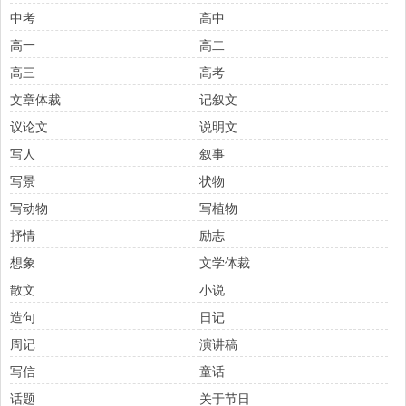
中考
高中
高一
高二
高三
高考
文章体裁
记叙文
议论文
说明文
写人
叙事
写景
状物
写动物
写植物
抒情
励志
想象
文学体裁
散文
小说
造句
日记
周记
演讲稿
写信
童话
话题
关于节日