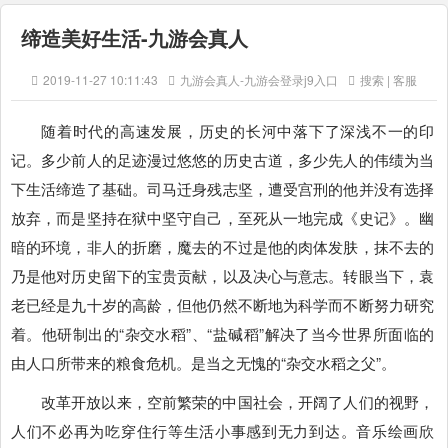
缔造美好生活-九游会真人
2019-11-27 10:11:43
九游会真人-九游会登录j9入口
搜索 | 客服
随着时代的高速发展，历史的长河中落下了深浅不一的印
记。多少前人的足迹漫过悠悠的历史古道，多少先人的伟绩为当
下生活缔造了基础。司马迁身残志坚，遭受宫刑的他并没有选择
放弃，而是坚持在狱中坚守自己，至死从一地完成《史记》。幽
暗的环境，非人的折磨，魔去的不过是他的肉体发肤，抹不去的
乃是他对历史留下的宝贵贡献，以及决心与意志。转眼当下，袁
老已经是九十岁的高龄，但他仍然不断地为科学而不断努力研究
着。他研制出的“杂交水稻”、“盐碱稻”解决了当今世界所面临的
由人口所带来的粮食危机。是当之无愧的“杂交水稻之父”。
改革开放以来，空前繁荣的中国社会，开阔了人们的视野，
人们不必再为吃穿住行等生活小事感到无力到达。音乐绘画欣