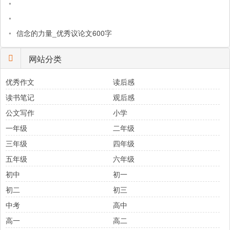
•
•
•
信念的力量_优秀议论文600字
网站分类
优秀作文
读后感
读书笔记
观后感
公文写作
小学
一年级
二年级
三年级
四年级
五年级
六年级
初中
初一
初二
初三
中考
高中
高一
高二