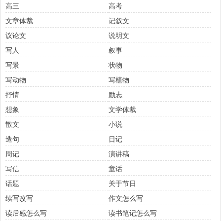
高三
高考
文章体裁
记叙文
议论文
说明文
写人
叙事
写景
状物
写动物
写植物
抒情
励志
想象
文学体裁
散文
小说
造句
日记
周记
演讲稿
写信
童话
话题
关于节日
续写改写
作文怎么写
读后感怎么写
读书笔记怎么写