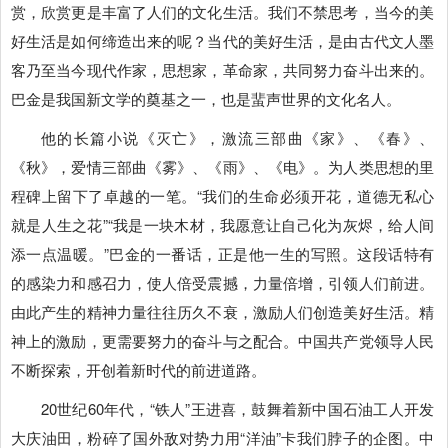
赏，欣赏更是丰富了人们的文化生活。我们不禁思考，当今的美
好生活是如何缔造出来的呢？当代的美好生活，是由古代文人墨
客乃至当今现代作家，思想家，革命家，共同努力奋斗出来的。
巴金是我国新文学的奠基之一，也是蜚声世界的文化名人。
他的长篇小说《灭亡》，激流三部曲《家》、《春》、
《秋》，爱情三部曲《雾》、《雨》、《电》。为人类思想的里
程碑上留下了卓越的一笔。“我们的生命必须开花，道德无私心
就是人生之花”“我是一块木材，我愿意让自己化为灰烬，给人间
添一点温暖。”巴金的一番话，正是他一生的写照。这段话特有
的感染力和感召力，使人倍受震撼，力量倍增，引领人们前进。
由此产生的精神力量往往历久不衰，激励人们创造美好生活。精
神上的激励，更需要努力的奋斗与之配合。中国共产党领导人民
不断探索，开创着新时代的前进道路。
20世纪60年代，“铁人”王进喜，鼓舞着新中国石油工人开发
大庆油田，粉碎了国外敌对势力用“洋油”卡我们脖子的企图。中