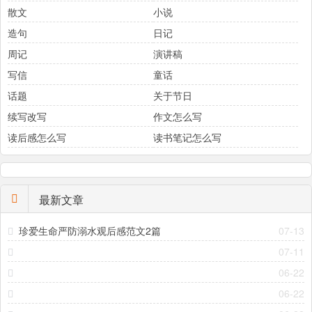
散文
小说
造句
日记
周记
演讲稿
写信
童话
话题
关于节日
续写改写
作文怎么写
读后感怎么写
读书笔记怎么写
最新文章
珍爱生命严防溺水观后感范文2篇
07-13
07-11
06-22
06-22