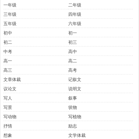
一年级
二年级
三年级
四年级
五年级
六年级
初中
初一
初二
初三
中考
高中
高一
高二
高三
高考
文章体裁
记叙文
议论文
说明文
写人
叙事
写景
状物
写动物
写植物
抒情
励志
想象
文学体裁