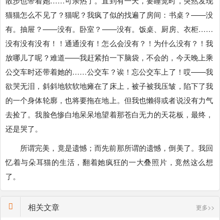
散步也带着她……可亲热了。直到有一天，要睡觉时，突然发现
猫猫怎么不见了？猫呢？我疯了似的找遍了房间：书桌？——没
有。抽屉？——没有。卧室？——没有。饭桌、厨房、衣柜……
没有没有没有！！通通没有！怎么会没有？！为什么没有？！我
放哪儿了呢？难道——我赶紧拍一下脑袋，不会的，今天晚上乘
公交车时还带着她的……公交车？诶！忘公交车上了！哎——我
欲哭无泪，斜斜地软软地瘫在了床上，被子被我压皱，陷下了我
的一个身体轮廓，也将要拖在地上。但我也懒得或者说没有力气
去捡了。我脸色惨白地呆呆地望着那苍白无力的天花板，最终，
还是哭了。
所谓完美，竟是遗憾；而先前那所谓的遗憾，倒美了。我回
忆着与朵耳猫的生活，翻着她疯狂的一大叠照片，竟然这么想
了。
相关文章
更多>>