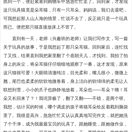
抓到一个，便赶紧塞到购物车中急急忙忙走了。回到家，才发现
这只玩具猫竟是朵耳猫，只有一只耳朵。妈妈说，我们去退吧，
可我想起那人山人海的情景，忙说不去了，反正就只是一个玩具
而已。便把那只猫直接放床上不管了。
直到有一天，老师（兴趣班的老师）让我们写作文，写一篇
关于玩具的故事，于是我想起了那只朵耳猫。回到家后，连忙找
了又找，结果直到我把家里翻了个底朝天儿，才找到。我拍了拍
身上的灰尘，将朵耳猫仔仔细细地观察了一番，这才发现，原来
这只猫很可爱！大眼睛清澈纯洁，目光柔和，嘴儿很小，微微上
翘，尾巴也柔柔的软软地微卷着，身上洁白的软绵绵的柔毛让人
联想到雪，小小的爪子也静静地放着，耳朵也——耳朵？咦！耳
朵又长回来了？！我诧异极了，翻了又翻——不错，是两个呀。
我想，估计买的时候，哪个调皮的孩子将猫耳朵给反着戳到脑袋
里了。我很是高兴，急急忙忙又认认真真地写完作文，就把她洗
了个干净，成为我最最宝贝的玩具了。跟她睡觉，跟她做作业，