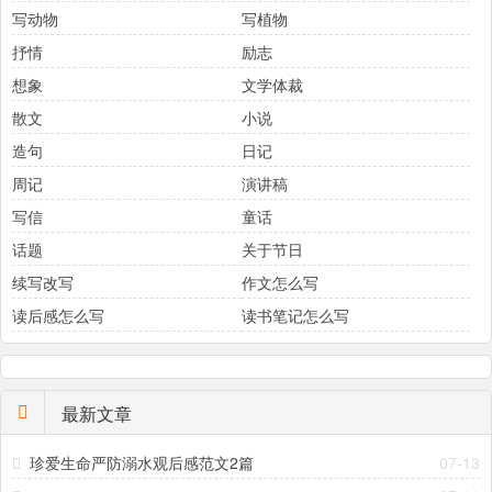
写动物
写植物
抒情
励志
想象
文学体裁
散文
小说
造句
日记
周记
演讲稿
写信
童话
话题
关于节日
续写改写
作文怎么写
读后感怎么写
读书笔记怎么写
最新文章
珍爱生命严防溺水观后感范文2篇
07-13