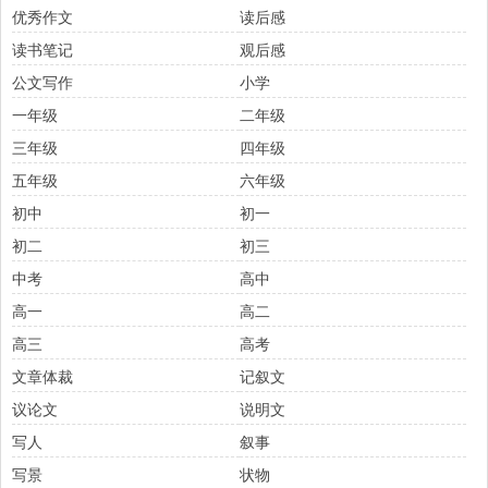
优秀作文
读后感
读书笔记
观后感
公文写作
小学
一年级
二年级
三年级
四年级
五年级
六年级
初中
初一
初二
初三
中考
高中
高一
高二
高三
高考
文章体裁
记叙文
议论文
说明文
写人
叙事
写景
状物