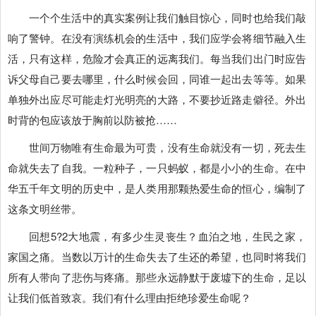
一个个生活中的真实案例让我们触目惊心，同时也给我们敲
响了警钟。在没有演练机会的生活中，我们应学会将细节融入生
活，只有这样，危险才会真正的远离我们。每当我们出门时应告
诉父母自己要去哪里，什么时候会回，同谁一起出去等等。如果
单独外出应尽可能走灯光明亮的大路，不要抄近路走僻径。外出
时背的包应该放于胸前以防被抢……
世间万物唯有生命最为可贵，没有生命就没有一切，死去生
命就失去了自我。一粒种子，一只蚂蚁，都是小小的生命。在中
华五千年文明的历史中，是人类用那颗热爱生命的恒心，编制了
这条文明丝带。
回想5?2大地震，有多少生灵丧生？血泊之地，生民之家，
家国之痛。当数以万计的生命失去了生还的希望，也同时将我们
所有人带向了悲伤与疼痛。那些永远静默于废墟下的生命，足以
让我们低首致哀。我们有什么理由拒绝珍爱生命呢？