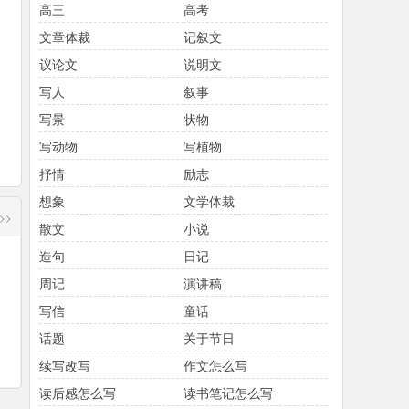
高三
高考
文章体裁
记叙文
议论文
说明文
写人
叙事
写景
状物
写动物
写植物
抒情
励志
想象
文学体裁
>>
散文
小说
造句
日记
周记
演讲稿
写信
童话
话题
关于节日
续写改写
作文怎么写
读后感怎么写
读书笔记怎么写