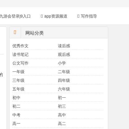
九游会登录j9入口
app资源频道
写作指导
网站分类
优秀作文
读后感
读书笔记
观后感
公文写作
小学
一年级
二年级
的
三年级
四年级
五年级
六年级
初中
初一
初二
初三
中考
高中
高一
高二