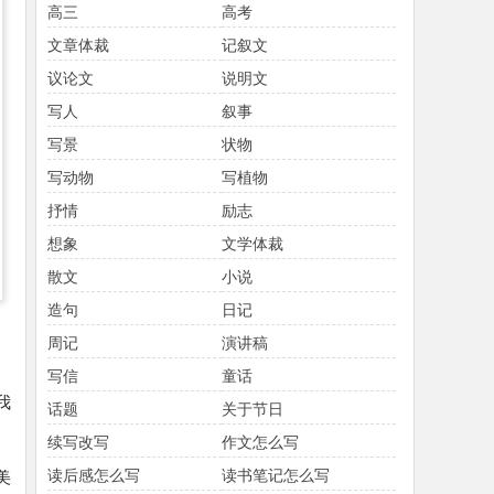
高三
高考
文章体裁
记叙文
议论文
说明文
写人
叙事
写景
状物
写动物
写植物
抒情
励志
想象
文学体裁
散文
小说
造句
日记
周记
演讲稿
写信
童话
我
话题
关于节日
续写改写
作文怎么写
读后感怎么写
读书笔记怎么写
美