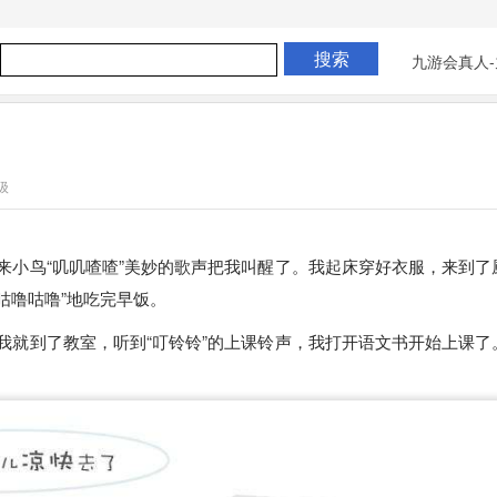
九游会真人-
级
来小鸟“叽叽喳喳”美妙的歌声把我叫醒了。我起床穿好衣服，来到了
咕噜咕噜”地吃完早饭。
我就到了教室，听到“叮铃铃”的上课铃声，我打开语文书开始上课了