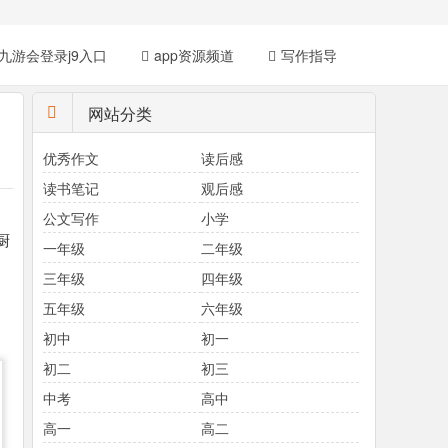
九游会登录j9入口
app资源频道
写作指导
网站分类
优秀作文
读后感
读书笔记
观后感
公文写作
小学
厨
一年级
二年级
三年级
四年级
。
五年级
六年级
初中
初一
初二
初三
中考
高中
高一
高二