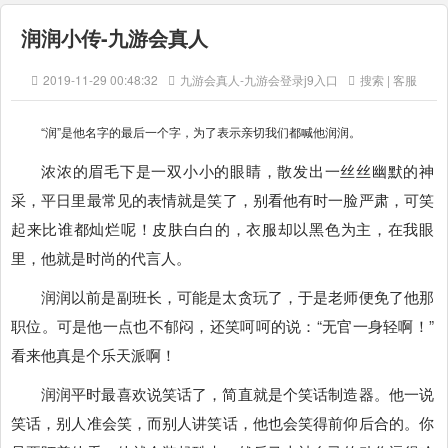
润润小传-九游会真人
2019-11-29 00:48:32
九游会真人-九游会登录j9入口
搜索 | 客服
“润”是他名字的最后一个字，为了表示亲切我们都喊他润润。
浓浓的眉毛下是一双小小的眼睛，散发出一丝丝幽默的神
采，平日里最常见的表情就是笑了，别看他有时一脸严肃，可笑
起来比谁都灿烂呢！皮肤白白的，衣服却以黑色为主，在我眼
里，他就是时尚的代言人。
润润以前是副班长，可能是太贪玩了，于是老师便免了他那
职位。可是他一点也不郁闷，还笑呵呵的说：“无官一身轻啊！”
看来他真是个乐天派啊！
润润平时最喜欢说笑话了，简直就是个笑话制造器。他一说
笑话，别人准会笑，而别人讲笑话，他也会笑得前仰后合的。你