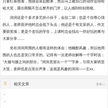
只要盯着他看，他就会装起酷来，然后马上被自己的动作逗得哈
哈大笑，露出两颗不怎么整齐的门牙，让人感到特别滑稽。
润润还是个多才多艺的小伙子，会拉二胡；也是个自尊心强
的人，老师批评他时总会低下头去；他还是个有文采的人，作文
屡获奖项；更是个贪玩的学生，上课时总会找出一些好玩的事与
大家分享……
坐在润润周围的人都有这样的体会：他幽默风趣，所以他周
围的人也总是笑口常开的。记得有一次老师在解释一个字时说：
“大腿与腰之间的部分。”润润竟冒出一个“*”字来，引得大家哄堂
大笑，老师也差点笑出声来，这就是风趣的润润——王xx。
相关文章
更多>>
•
•