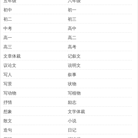
五年级
六年级
初中
初一
初二
初三
中考
高中
高一
高二
高三
高考
文章体裁
记叙文
议论文
说明文
写人
叙事
写景
状物
写动物
写植物
抒情
励志
想象
文学体裁
散文
小说
造句
日记