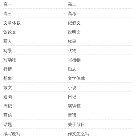
高一
高二
高三
高考
文章体裁
记叙文
议论文
说明文
写人
叙事
写景
状物
写动物
写植物
抒情
励志
想象
文学体裁
散文
小说
造句
日记
周记
演讲稿
写信
童话
话题
关于节日
续写改写
作文怎么写