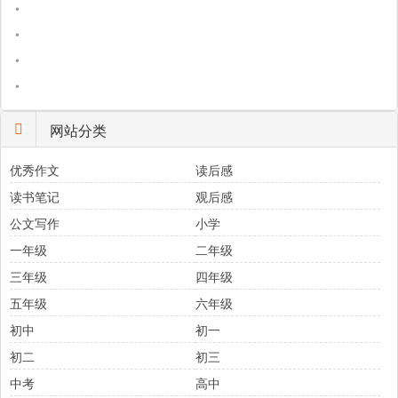
•
•
•
•
网站分类
优秀作文
读后感
读书笔记
观后感
公文写作
小学
一年级
二年级
三年级
四年级
五年级
六年级
初中
初一
初二
初三
中考
高中