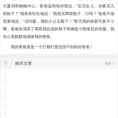
大厦润和购物中心。爸爸温和地对我说：“宝贝女儿，你要买几
双鞋子？”我吞吞吐吐地说：“我想买两双鞋子，行吗？”爸爸不假
思索地说：“没问题，我的小公主殿下！”那天我的收获可真不小
啊，爸爸给我买了两双我自选的鞋子和俩套小熊维尼的衣服。我
在心里默默地感谢我的爸爸。
我的爸爸真是一个打着灯笼也找不到的好爸爸！
相关文章
更多>>
•
•
•
•
•
•