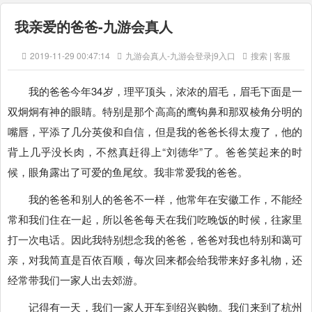
我亲爱的爸爸-九游会真人
2019-11-29 00:47:14
九游会真人-九游会登录j9入口
搜索 | 客服
我的爸爸今年34岁，理平顶头，浓浓的眉毛，眉毛下面是一
双炯炯有神的眼睛。特别是那个高高的鹰钩鼻和那双棱角分明的
嘴唇，平添了几分英俊和自信，但是我的爸爸长得太瘦了，他的
背上几乎没长肉，不然真赶得上“刘德华”了。爸爸笑起来的时
候，眼角露出了可爱的鱼尾纹。我非常爱我的爸爸。
我的爸爸和别人的爸爸不一样，他常年在安徽工作，不能经
常和我们住在一起，所以爸爸每天在我们吃晚饭的时候，往家里
打一次电话。因此我特别想念我的爸爸，爸爸对我也特别和蔼可
亲，对我简直是百依百顺，每次回来都会给我带来好多礼物，还
经常带我们一家人出去郊游。
记得有一天，我们一家人开车到绍兴购物。我们来到了杭州