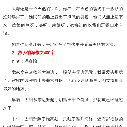
大海还是一个天然的宝库。你看，在金色的霞光中一艘艘的
渔船靠岸了。渔民们的脸上露出了满意的笑容，他们从船上运下
来一筐筐的鱼呀，虾呀，螃蟹呀，把海边的吃货们逗得口水直
淌。
如果你到湛江来，一定别忘了到这里来看看美丽的大海。
2、故乡的海作文400字
作者：冯鑫怡
我家乡在蓝蓝的大海边，一眼望去无边无际，我最爱去那玩
了。软软的沙滩躺上去非常舒服。无论我走到哪里，都觉得那是
最好的地方。
早晨，太阳从东边升起，刚露出半个笑脸，浪花就已经醒过
来了。
中午，太阳升到了最高处，染红了整片海洋，还有那松软的
沙滩被太阳一照，躺下去，就像躺在床上一样。沙滩上的点睛之