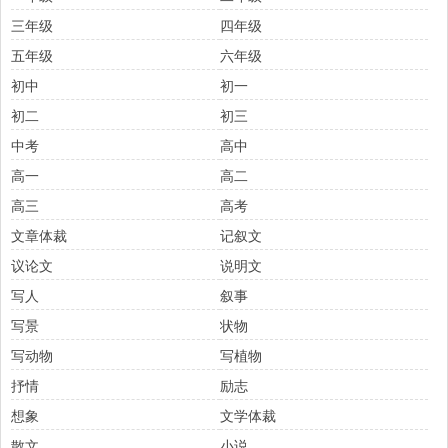
三年级
四年级
五年级
六年级
初中
初一
初二
初三
中考
高中
高一
高二
高三
高考
文章体裁
记叙文
议论文
说明文
写人
叙事
写景
状物
写动物
写植物
抒情
励志
想象
文学体裁
散文
小说