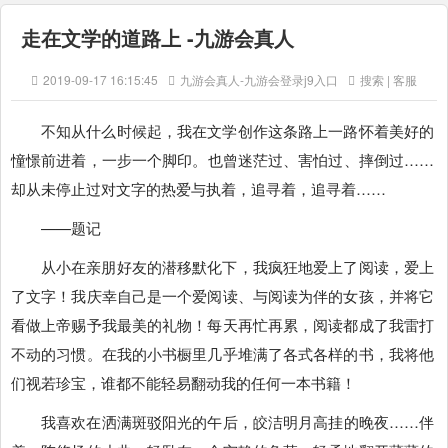
走在文学的道路上 -九游会真人
2019-09-17 16:15:45
九游会真人-九游会登录j9入口
搜索 | 客服
不知从什么时候起，我在文学创作这条路上一路怀着美好的
憧憬前进着，一步一个脚印。也曾迷茫过、害怕过、摔倒过……
却从未停止过对文字的热爱与执着，追寻着，追寻着……
——题记
从小在亲朋好友的潜移默化下，我疯狂地爱上了阅读，爱上
了文字！我庆幸自己是一个爱阅读、与阅读为伴的女孩，并将它
看做上帝赐予我最美的礼物！每天再忙再累，阅读都成了我雷打
不动的习惯。在我的小书橱里几乎堆满了各式各样的书，我将他
们视若珍宝，谁都不能轻易翻动我的任何一本书籍！
我喜欢在洒满斑驳阳光的午后，皎洁明月高挂的晚夜……伴