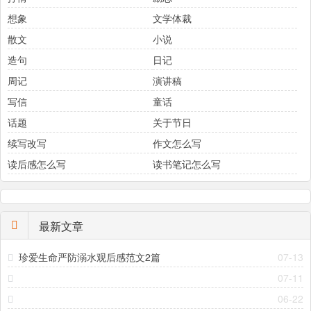
想象
文学体裁
散文
小说
造句
日记
周记
演讲稿
写信
童话
话题
关于节日
续写改写
作文怎么写
读后感怎么写
读书笔记怎么写
最新文章
珍爱生命严防溺水观后感范文2篇
07-13
07-11
06-22