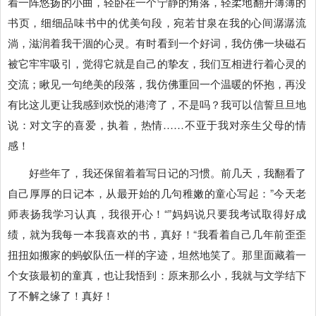
着一阵悠扬的小曲，轻卧在一个宁静的角落，轻柔地翻开薄薄的
书页，细细品味书中的优美句段，宛若甘泉在我的心间潺潺流
淌，滋润着我干涸的心灵。有时看到一个好词，我仿佛一块磁石
被它牢牢吸引，觉得它就是自己的挚友，我们互相进行着心灵的
交流；瞅见一句绝美的段落，我仿佛重回一个温暖的怀抱，再没
有比这儿更让我感到欢悦的港湾了，不是吗？我可以信誓旦旦地
说：对文字的喜爱，执着，热情……不亚于我对亲生父母的情
感！
好些年了，我还保留着着写日记的习惯。前几天，我翻看了
自己厚厚的日记本，从最开始的几句稚嫩的童心写起：”今天老
师表扬我学习认真，我很开心！“”妈妈说只要我考试取得好成
绩，就为我每一本我喜欢的书，真好！“我看着自己几年前歪歪
扭扭如搬家的蚂蚁队伍一样的字迹，坦然地笑了。那里面藏着一
个女孩最初的童真，也让我悟到：原来那么小，我就与文学结下
了不解之缘了！真好！