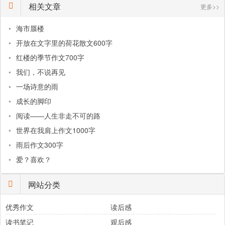
相关文章
更多>>
•
海市蜃楼
•
开放在文字里的荷花散文600字
•
红楼的季节作文700字
•
我们，不说再见
•
一场诗意的雨
•
成长的脚印
•
阅读——人生非走不可的路
•
世界在我肩上作文1000字
•
雨后作文300字
•
爱？喜欢？
网站分类
优秀作文
读后感
读书笔记
观后感