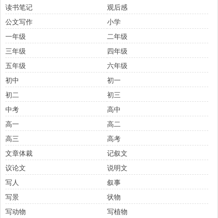
读书笔记
观后感
公文写作
小学
一年级
二年级
三年级
四年级
五年级
六年级
初中
初一
初二
初三
中考
高中
高一
高二
高三
高考
文章体裁
记叙文
议论文
说明文
写人
叙事
写景
状物
写动物
写植物