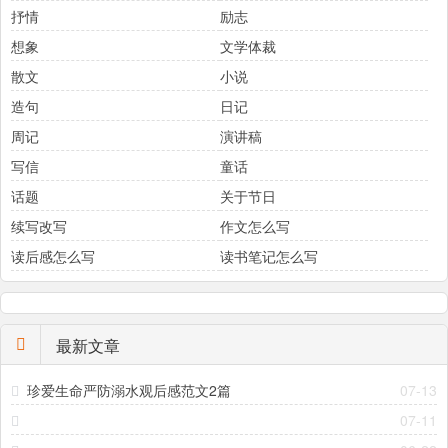
抒情
励志
想象
文学体裁
散文
小说
造句
日记
周记
演讲稿
写信
童话
话题
关于节日
续写改写
作文怎么写
读后感怎么写
读书笔记怎么写
最新文章
珍爱生命严防溺水观后感范文2篇
07-13
07-11