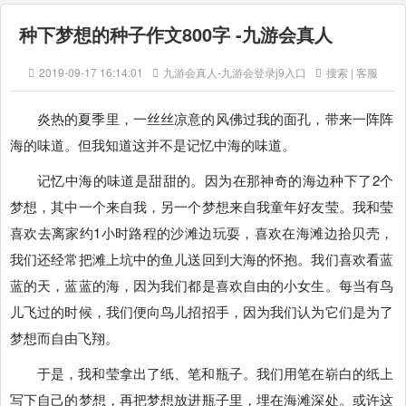
种下梦想的种子作文800字 -九游会真人
2019-09-17 16:14:01
九游会真人-九游会登录j9入口
搜索 | 客服
炎热的夏季里，一丝丝凉意的风佛过我的面孔，带来一阵阵
海的味道。但我知道这并不是记忆中海的味道。
记忆中海的味道是甜甜的。因为在那神奇的海边种下了2个
梦想，其中一个来自我，另一个梦想来自我童年好友莹。我和莹
喜欢去离家约1小时路程的沙滩边玩耍，喜欢在海滩边拾贝壳，
我们还经常把滩上坑中的鱼儿送回到大海的怀抱。我们喜欢看蓝
蓝的天，蓝蓝的海，因为我们都是喜欢自由的小女生。每当有鸟
儿飞过的时候，我们便向鸟儿招招手，因为我们认为它们是为了
梦想而自由飞翔。
于是，我和莹拿出了纸、笔和瓶子。我们用笔在崭白的纸上
写下自己的梦想，再把梦想放进瓶子里，埋在海滩深处。或许这