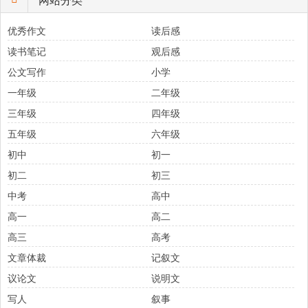
优秀作文
读后感
读书笔记
观后感
公文写作
小学
一年级
二年级
三年级
四年级
五年级
六年级
初中
初一
初二
初三
中考
高中
高一
高二
高三
高考
文章体裁
记叙文
议论文
说明文
写人
叙事