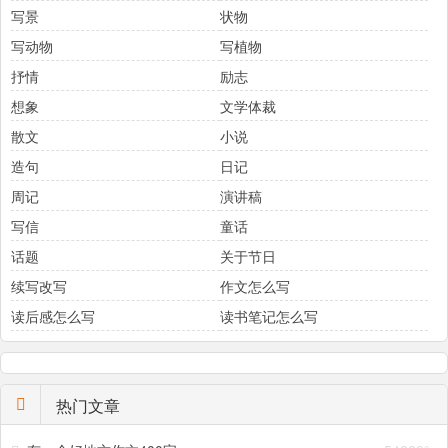
写景
状物
写动物
写植物
抒情
励志
想象
文学体裁
散文
小说
造句
日记
周记
演讲稿
写信
童话
话题
关于节日
续写改写
作文怎么写
读后感怎么写
读书笔记怎么写
热门文章