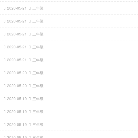
2020-05-21
三年级
2020-05-21
三年级
2020-05-21
三年级
2020-05-21
三年级
2020-05-21
三年级
2020-05-20
三年级
2020-05-20
三年级
2020-05-19
三年级
2020-05-19
三年级
2020-05-19
三年级
2020-05-19
三年级