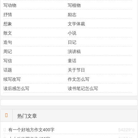
写动物
写植物
抒情
励志
想象
文学体裁
散文
小说
造句
日记
周记
演讲稿
写信
童话
话题
关于节日
续写改写
作文怎么写
读后感怎么写
读书笔记怎么写
热门文章
有一个好地方作文400字
54229°c