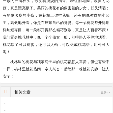
一簇的开满枝头，散发着淡淡的清香。粉红的花瓣，淡黄的花
蕊，真是漂亮极了。美丽的桃花有的像害羞的少女，低头清唱；
有的像顽皮的小孩，在花枝上你推我搡；还有的像骄傲的小公
主，高傲地开着，像是在炫耀自己的身姿。每一朵桃花都开得那
样灿烂夺目，每一朵都开得那么精巧别致，真是让人百看不厌！
我们置身桃花林中，像一个个仙女一般，引得路人不停地观看。
桃花除了可以观赏，还可以入药，可以做成桃花饼，用处可大
呢！
桃林里的桃花与我家院子里的桃花都惹人喜爱，但也有些不
一样，桃林里桃花热闹，令人兴奋；后院那一株桃花安静，让人
安宁！
相关文章
更多>>
•
•