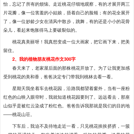
怡，忘记了所有的烦恼。走近桃花仔细地观察，有的才展开两三
片花瓣，像一位害羞的小姑娘，捂着自己的脸颊；有的花全展开
了，像一位妙龄少女在清风中散步，跳舞，有的还是小小的花骨
朵儿，看起来饱胀得马上要破裂似的。
桃花真美丽呀！我真想变成一位大画家，把它画下来，把美
留住。
2、我的植物朋友桃花作文300字
春天来了，老家屋后面的那株桃花开放了。为了让我更加感
受到桃花的美和香，爸爸决定专门带我到桃林去看一看。
星期天我坐着车去桃花园，沿路我都望着窗外，当有一座粉
红色的山映入眼帘时，我就知道桃花园要到了。远远看去，那座
山似乎是被红云染成了粉红色。爸爸告诉我那就是我们的目的地
——桃花山荘。
下车后，我迫不及待地走近一看，只见桃花挨挨挤挤，一簇