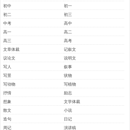
初中
初一
初二
初三
中考
高中
高一
高二
高三
高考
文章体裁
记叙文
议论文
说明文
写人
叙事
写景
状物
写动物
写植物
抒情
励志
想象
文学体裁
散文
小说
造句
日记
周记
演讲稿