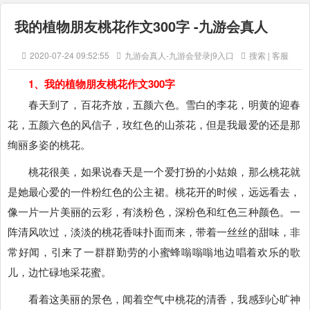
我的植物朋友桃花作文300字 -九游会真人
2020-07-24 09:52:55
九游会真人-九游会登录j9入口
搜索 | 客服
1、我的植物朋友桃花作文300字
春天到了，百花齐放，五颜六色。雪白的李花，明黄的迎春
花，五颜六色的风信子，玫红色的山茶花，但是我最爱的还是那
绚丽多姿的桃花。
桃花很美，如果说春天是一个爱打扮的小姑娘，那么桃花就
是她最心爱的一件粉红色的公主裙。桃花开的时候，远远看去，
像一片一片美丽的云彩，有淡粉色，深粉色和红色三种颜色。一
阵清风吹过，淡淡的桃花香味扑面而来，带着一丝丝的甜味，非
常好闻，引来了一群群勤劳的小蜜蜂嗡嗡嗡地边唱着欢乐的歌
儿，边忙碌地采花蜜。
看着这美丽的景色，闻着空气中桃花的清香，我感到心旷神