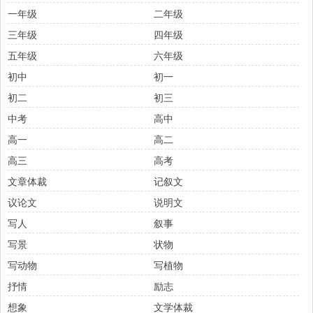
一年级
二年级
三年级
四年级
五年级
六年级
初中
初一
初二
初三
中考
高中
高一
高二
高三
高考
文章体裁
记叙文
议论文
说明文
写人
叙事
写景
状物
写动物
写植物
抒情
励志
想象
文学体裁