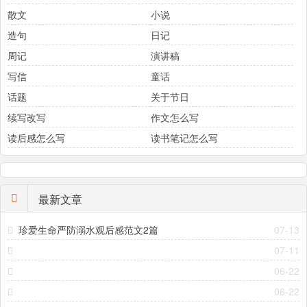
散文
小说
造句
日记
周记
演讲稿
写信
童话
话题
关于节日
续写改写
作文怎么写
读后感怎么写
读书笔记怎么写
最新文章
珍爱生命严防溺水观后感范文2篇
07-13
07-11
06-22
06-22