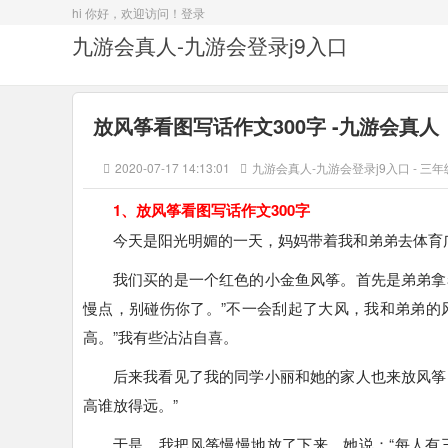
hi 你好，欢迎访问！
登录
九游会真人-九游会登录j9入口
放风筝看图写话作文300字 -九游会真人
2020-07-17 14:13:01
九游会真人-九游会登录j9入口
-
三年
1、放风筝看图写话作文300字
今天是阳光明媚的一天，妈妈带着我和弟弟去体育
我们买的是一个红色的小金鱼风筝。首先是弟弟拿
慢点，别碰伤你了。”不一会刮起了大风，我和弟弟的
高。”我有些沾沾自喜。
后来我看见了我的同学小丽和她的家人也来放风筝
高谁放得远。”
于是，我把风筝慢慢地放了下来，她说：“每人有