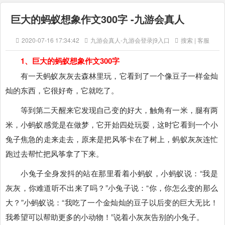
巨大的蚂蚁想象作文300字 -九游会真人
2020-07-16 17:34:42
九游会真人-九游会登录j9入口
搜索 | 客服
1、巨大的蚂蚁想象作文300字
有一天蚂蚁灰灰去森林里玩，它看到了一个像豆子一样金灿
灿的东西，它很好奇，它就吃了。
等到第二天醒来它发现自己变的好大，触角有一米，腿有两
米，小蚂蚁感觉是在做梦，它开始四处玩耍，这时它看到一个小
兔子焦急的走来走去，原来是把风筝卡在了树上，蚂蚁灰灰连忙
跑过去帮忙把风筝拿了下来。
小兔子全身发抖的站在那里看着小蚂蚁，小蚂蚁说：“我是
灰灰，你难道听不出来了吗？”小兔子说：“你，你怎么变的那么
大？”小蚂蚁说：“我吃了一个金灿灿的豆子以后变的巨大无比！
我希望可以帮助更多的小动物！”说着小灰灰告别的小兔子。