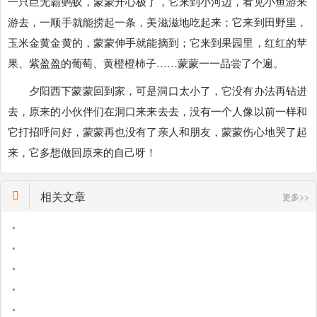
一只巨无霸蚂蚁，蒙蒙开心极了，它来到小河边，看见小鱼游来
游去，一顺手就能捞起一条，美滋滋地吃起来；它来到田野里，
玉米金黄金黄的，蒙蒙伸手就能摘到；它来到果园里，红红的苹
果、紫盈盈的葡萄、黄橙橙柿子……蒙蒙一一品尝了个遍。
夕阳西下蒙蒙回到家，可是洞口太小了，它没有办法再钻进
去，原来的小伙伴们在洞口来来去去，没有一个人像以前一样和
它打招呼问好，蒙蒙再也没有了亲人和朋友，蒙蒙伤心地哭了起
来，它多想做回原来的自己呀！
相关文章
更多>>
•
•
•
•
•