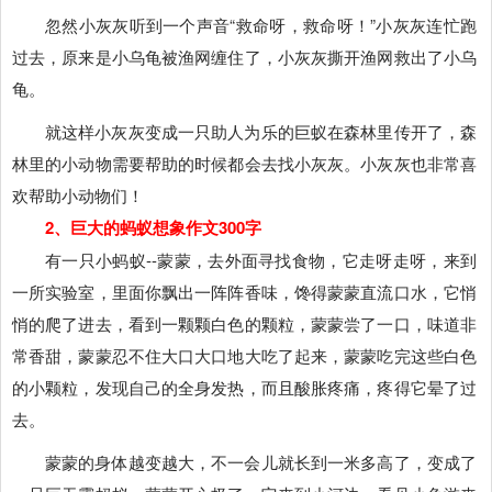
忽然小灰灰听到一个声音“救命呀，救命呀！”小灰灰连忙跑
过去，原来是小乌龟被渔网缠住了，小灰灰撕开渔网救出了小乌
龟。
就这样小灰灰变成一只助人为乐的巨蚁在森林里传开了，森
林里的小动物需要帮助的时候都会去找小灰灰。小灰灰也非常喜
欢帮助小动物们！
2、巨大的蚂蚁想象作文300字
有一只小蚂蚁--蒙蒙，去外面寻找食物，它走呀走呀，来到
一所实验室，里面你飘出一阵阵香味，馋得蒙蒙直流口水，它悄
悄的爬了进去，看到一颗颗白色的颗粒，蒙蒙尝了一口，味道非
常香甜，蒙蒙忍不住大口大口地大吃了起来，蒙蒙吃完这些白色
的小颗粒，发现自己的全身发热，而且酸胀疼痛，疼得它晕了过
去。
蒙蒙的身体越变越大，不一会儿就长到一米多高了，变成了