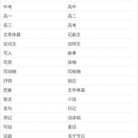
中考
高中
高一
高二
高三
高考
文章体裁
记叙文
议论文
说明文
写人
叙事
写景
状物
写动物
写植物
抒情
励志
想象
文学体裁
散文
小说
造句
日记
周记
演讲稿
写信
童话
话题
关于节日