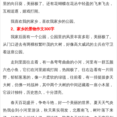
里的向日葵，美丽极了。还有花蝴蝶在花丛中轻盈的飞来飞去，
互相追逐，嬉戏打闹。
我喜欢我的家乡，喜欢我家乡的公园。
2、家乡的景物作文300字
我家后面有一个公园，公园里的风景丰富多彩，美丽极了。
从门口进去有两棵枝繁叶茂的大树，好像高大威武的士兵在守卫
着这座公园。
走到里面往左看，有一条弯弯曲曲的小河，河里有一群五颜
六色小鱼，它们在河里嬉戏打闹，热闹极了。往右边看有一片田
野，郁郁葱葱的，像一片柔软的绿毯，往前看，有一排挺拔参天
大树，仿佛一对战神，其中两个大树的中间还藏着一座小木屋，
它设计独特，历史悠久，十分漂亮。
春天百花盛开，争奇斗艳，好一个美丽的世界。夏天天气炎
热我会到小河里游泳，秋天果实萌发，北雁南飞，树叶落下来