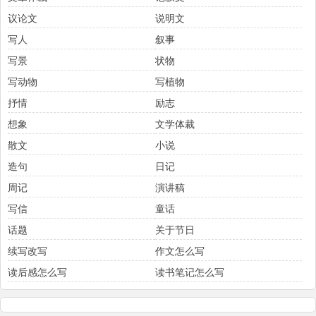
议论文
说明文
写人
叙事
写景
状物
写动物
写植物
抒情
励志
想象
文学体裁
散文
小说
造句
日记
周记
演讲稿
写信
童话
话题
关于节日
续写改写
作文怎么写
读后感怎么写
读书笔记怎么写