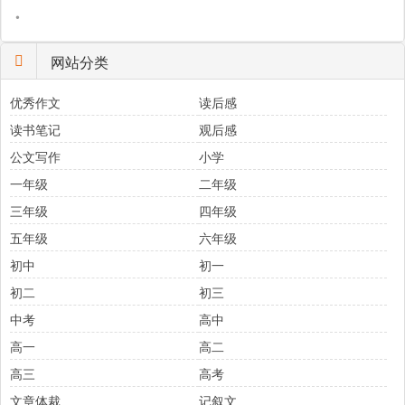
•
网站分类
优秀作文
读后感
读书笔记
观后感
公文写作
小学
一年级
二年级
三年级
四年级
五年级
六年级
初中
初一
初二
初三
中考
高中
高一
高二
高三
高考
文章体裁
记叙文