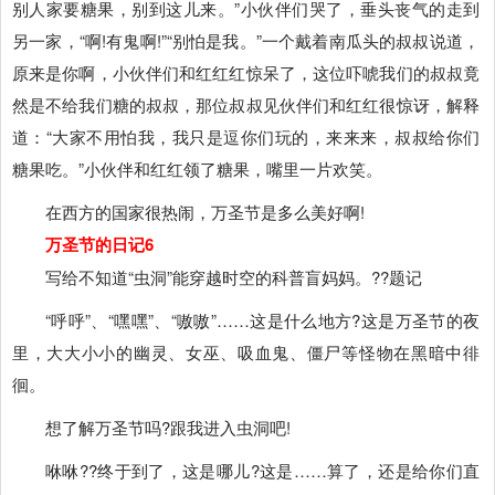
别人家要糖果，别到这儿来。”小伙伴们哭了，垂头丧气的走到
另一家，“啊!有鬼啊!”“别怕是我。”一个戴着南瓜头的叔叔说道，
原来是你啊，小伙伴们和红红红惊呆了，这位吓唬我们的叔叔竟
然是不给我们糖的叔叔，那位叔叔见伙伴们和红红很惊讶，解释
道：“大家不用怕我，我只是逗你们玩的，来来来，叔叔给你们
糖果吃。”小伙伴和红红领了糖果，嘴里一片欢笑。
在西方的国家很热闹，万圣节是多么美好啊!
万圣节的日记6
写给不知道“虫洞”能穿越时空的科普盲妈妈。??题记
“呼呼”、“嘿嘿”、“嗷嗷”……这是什么地方?这是万圣节的夜
里，大大小小的幽灵、女巫、吸血鬼、僵尸等怪物在黑暗中徘
徊。
想了解万圣节吗?跟我进入虫洞吧!
咻咻??终于到了，这是哪儿?这是……算了，还是给你们直