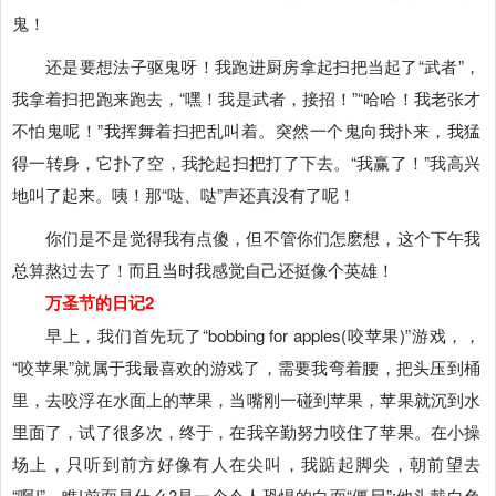
鬼！
还是要想法子驱鬼呀！我跑进厨房拿起扫把当起了“武者”，
我拿着扫把跑来跑去，“嘿！我是武者，接招！”“哈哈！我老张才
不怕鬼呢！”我挥舞着扫把乱叫着。突然一个鬼向我扑来，我猛
得一转身，它扑了空，我抡起扫把打了下去。“我赢了！”我高兴
地叫了起来。咦！那“哒、哒”声还真没有了呢！
你们是不是觉得我有点傻，但不管你们怎麽想，这个下午我
总算熬过去了！而且当时我感觉自己还挺像个英雄！
万圣节的日记2
早上，我们首先玩了“bobbing for apples(咬苹果)”游戏，，
“咬苹果”就属于我最喜欢的游戏了，需要我弯着腰，把头压到桶
里，去咬浮在水面上的苹果，当嘴刚一碰到苹果，苹果就沉到水
里面了，试了很多次，终于，在我辛勤努力咬住了苹果。在小操
场上，只听到前方好像有人在尖叫，我踮起脚尖，朝前望去
“啊!”，瞧!前面是什么?是一个令人恐惧的白面“僵尸”;他头戴白色