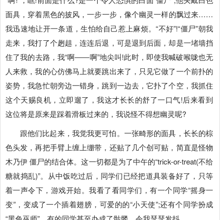
面具，穿着黑色的披风，一步一步，像个幽灵一样的飘过来……
我迅速地让开一条道，生怕给自己惹上麻烦。“不好”!“僵尸”朝我
走来，我打了个趔趄，连连后退，可是退到后面，却是一堵墙挡
住了我的去路，我“啊――啊”地尖叫!此时，即使我喊破喉咙也无
人来救，我的心仿佛马上就要跳出来了，只见它做了一个前扑的
姿势，我急忙朝旁边一错身，跳到一边去，它扑了个空，我抓住
这个天赐良机，立即遛了，我这才长长的舒了一口气!后来看到
这位将是原来是踩着滑板过来的，我说怪不得想幽灵呢?
跟他们比起来，我觉我更可怕。一张畸形的面具，长长的棕
色头发，再把手臂上缠上绷带，还贴了几个创可贴，简直是怪物
木乃伊 僵尸的结合体。这一切都是为了中午的“trick-or-treat(不给
糖就捣乱)”。从中饭吃过后，同学们已经把道具装备好了，只等
着一声令下，游戏开始。我看了看同学们，有一个同学“摇身一
变”，变成了一个插着翅膀，可爱的的“小天使”;还有个同学扮成
“黑色巫师”，有的同学甚至办成了骷髅，令我瑟瑟发抖。