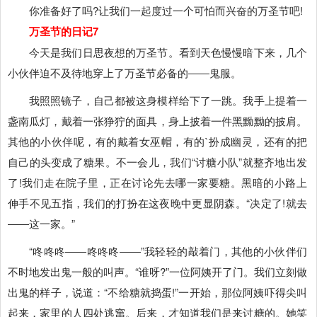
你准备好了吗?让我们一起度过一个可怕而兴奋的万圣节吧!
万圣节的日记7
今天是我们日思夜想的万圣节。看到天色慢慢暗下来，几个
小伙伴迫不及待地穿上了万圣节必备的――鬼服。
我照照镜子，自己都被这身模样给下了一跳。我手上提着一
盏南瓜灯，戴着一张狰狞的面具，身上披着一件黑黝黝的披肩。
其他的小伙伴呢，有的戴着女巫帽，有的`扮成幽灵，还有的把
自己的头变成了糖果。不一会儿，我们“讨糖小队”就整齐地出发
了!我们走在院子里，正在讨论先去哪一家要糖。黑暗的小路上
伸手不见五指，我们的打扮在这夜晚中更显阴森。“决定了!就去
――这一家。”
“咚咚咚――咚咚咚――”我轻轻的敲着门，其他的小伙伴们
不时地发出鬼一般的叫声。“谁呀?”一位阿姨开了门。我们立刻做
出鬼的样子，说道：“不给糖就捣蛋!”一开始，那位阿姨吓得尖叫
起来，家里的人四处逃窜。后来，才知道我们是来讨糖的。她笑