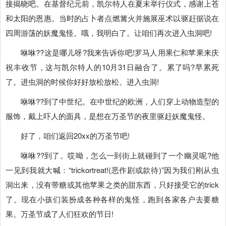
接揭晓吧。在基督纪元前，凯尔特人在夏末举行仪式，感谢上苍
和太阳的恩惠。当时的占卜者点燃篝火并施展巫术以驱赶据说在
四周游荡的妖魔鬼怪。哦，我明白了。让咱们再次进入虫洞吧!
咻咻??这是哪儿呀?我来告诉你吧!罗马人用果仁和苹果来庆
祝丰收节，这与凯尔特人的10月31日融合了。累了吗?早累死
了。进虫洞的时候你好好放松放松。进入虫洞!
咻咻??到了中世纪。在中世纪的欧洲，人们穿上动物造型的
服饰，戴上吓人的面具，是想在万圣节的夜里驱赶妖魔鬼怪。
好了，咱们返回20xx的万圣节吧!
咻咻??到了。哎呦，怎么一到街上就碰到了一个幽灵呢?他
一见到我就大喊：“trickortreat!(恶作剧或款待)”因为我们刚从虫
洞出来，没有带糖或其他苹果之类的甜东西，只好接受它的trick
了。现在小孩们装扮成各种各样的鬼怪，跑到各家各户去要糖
果。万圣节成了人们狂欢的节日!