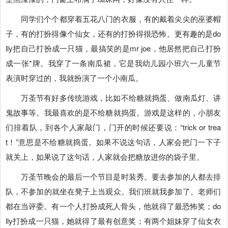
同学们个个都穿着五花八门的衣服，有的戴着尖尖的巫婆帽
子，有的打扮得像个仙女，还有的打扮得很恐怖。更有趣的是do
lly把自己打扮成一只猫，最搞笑的是mr joe，他居然把自己打扮
成一张*牌。我穿了一条南瓜裙，它是我幼儿园小班六一儿童节
表演时穿过的，我就扮演了一个小南瓜。
万圣节有好多传统游戏，比如不给糖就捣蛋、做南瓜灯、讲
鬼故事等。我最喜欢的是不给糖就捣蛋。游戏是这样的，小朋友
们排着队，到各个人家敲门，门开的时候还要说：“trick or trea
t！”意思是不给糖就捣蛋。如果不说这句话，人家会把门一下子
就关上，如果说了这句话，人家就会把糖放进你的袋子里。
万圣节晚会的最后一个节目是时装秀。要去参加的人都去排
队，不参加的就坐在凳子上当观众。我们班就我参加了。老师们
都在当评委。有一个人打扮成死人骨头，他就得了最恐怖奖；do
lly打扮成一只猫，她就得了最有创意奖；有两个姐妹穿了仙女衣