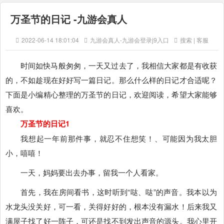
万圣节的日记 -九游会真人
2022-06-14 18:01:04
九游会真人-九游会登录j9入口
搜索 | 客服
时间如快马般匆匆，一天又过去了，我相信大家都是有收获
的，不如趁现在好好写一篇日记。那么什么样的日记才合适呢？
下面是小编精心整理的万圣节的日记，欢迎阅读，希望大家能够
喜欢。
万圣节的日记1
我想起一年前那件事，就忍不住想笑！、可能因为我太胆
小，嘻嘻！
一天，妈妈要出去办事，留我一个人看家。
首先，我在房间看书，这时听到“哒、哒”的声音。我本以为
水龙头没关好，可一看，关得好好的，根本没有漏水！后来我又
满屋子找了好一阵子，可还是找不到发出声音的源头。我心里开