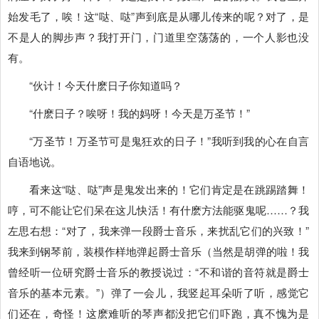
始发毛了，唉！这“哒、哒”声到底是从哪儿传来的呢？对了，是
不是人的脚步声？我打开门，门道里空荡荡的，一个人影也没
有。
“伙计！今天什麽日子你知道吗？
“什麽日子？唉呀！我的妈呀！今天是万圣节！”
“万圣节！万圣节可是鬼狂欢的日子！”我听到我的心在自言
自语地说。
看来这“哒、哒”声是鬼发出来的！它们肯定是在跳踢踏舞！
哼，可不能让它们呆在这儿快活！有什麽方法能驱鬼呢……？我
左思右想：“对了，我来弹一段爵士音乐，来扰乱它们的兴致！”
我来到钢琴前，装模作样地弹起爵士音乐（当然是胡弹的啦！我
曾经听一位研究爵士音乐的教授说过：“不和谐的音符就是爵士
音乐的基本元素。”）弹了一会儿，我竖起耳朵听了听，感觉它
们还在，奇怪！这麽难听的琴声都没把它们吓跑，真不愧为是