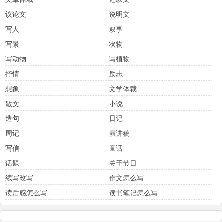
议论文
说明文
写人
叙事
写景
状物
写动物
写植物
抒情
励志
想象
文学体裁
散文
小说
造句
日记
周记
演讲稿
写信
童话
话题
关于节日
续写改写
作文怎么写
读后感怎么写
读书笔记怎么写