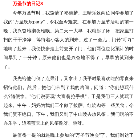
万圣节的日记8
今年万圣节时，我邀请了邓德麟、王晴乐这两位同学参加了
我的“万圣欢乐party”，令我至今难忘。在参加万圣节活动的前一
晚，我兴奋地彻夜难眠。第二天一大早，我就起了床，把家里打
扫的干干净净，等待着小客人的到来。过了一会儿，门铃“叮咚”
地响了起来，我便快步走上前去开了门，他们两位也比预计的时
间早到了十分钟，原来他们也是兴奋地不得了，早早的就到来
了。
我先给他们倒了点果汁，又拿出了我平时最喜欢吃的零食来
招待他们。然后，把他们带到了我的房间，问道：“你们想玩什
么?随便拿。”他们说要玩“大富翁抢手棋”，于是我们三人就玩了
起来。中午，妈妈为我们三个做了披萨、红烧肉等一些美食，令
我们赞不绝口。下午，我们又到了中山陵去放风筝，我们玩的不
亦乐乎，追着蓝天上的风筝跑呀、跳呀。
最值得一提的就是晚上参加的“万圣节晚会”了。我们到达了