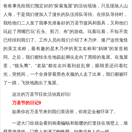
爸爸事先给我们预定好的“探索鬼屋”的活动现场，只见现场人山
人海，于是我们便加入了漫长的队伍排队等待。在排队等待时，
我给他们二人发了我事先准备好的万圣节披风和面具，又和他们
玩起了用嘴巴玩“石头、剪刀、布”的游戏。玩着玩着，不知不觉
已经排到我们了。工作人员向我们介绍了木乃伊、僵尸这些鬼怪
的英文名称，最有趣的是木乃伊的英文名称和“妈咪”的发音相
同。之后，我们都怯生生地踮起脚尖走向了黑暗的鬼屋。在鬼屋
里，“猫头鹰”、“老鼠”都在尖叫着到处乱窜，眼睛里还闪着红
光，突然间，一个全身穿着黑色衣服的人走了出来，我们都被吓
了一跳，飞快地跑出了鬼屋。
这次的万圣节狂欢活动真好玩!
万圣节的日记9
如果你在万圣节来到我们英语班，你肯定会被吓坏了。
一进大门你就会看到画着蝙蝠和骷髅的灯笼挂在墙壁上，墙
壁黑漆漆的，门窗上布满了蜘蛛网，好像没有人住一样。