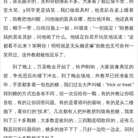
目，喜笑颜开的，竟和弥勒佛差不多。大家看了都忍俊不禁，哄
堂大笑。y同学更是搞笑，我们做面具时，他竟趴在桌上睡着
了，助教把他叫醒，问他做的面具在哪，想出他洋相。他还真有
招，帽子一带，白纸往脸上一贴，叫嚷道：“一切搞定！”助教被
搞的莫名其妙，问他画了什么。他镇定自若开玩笑地说道：“这
都看不出来？笨啊你！明明就是无头幽灵嘛”助教也无可奈何一
笑而过。连外教都被他逗乐了。
到了晚上，万圣晚会开始了，铃声刚响，大家就像离弦的
箭，争先恐后向楼下冲去。到了晚会场地，外教早已经准备完
毕，手里都拿着一包包的糖，我们过去大声叫喊：“trick or treat.”
得到糖的方式也各有不同，但一次仅给你一颗，有的外教让你唱
首歌，有的让你回答问题。有的是看谁叫的最响，有的是从二楼
抛下，看你们的“技术”。几次都有人把外教挤到墙角抢糖，我拿
到了三十多颗糖，大多数是捡到的，三四颗是唱歌得的，还有几
颗是回答问题得的，糖多的放不下了，只好一边吃一边走。回到
寝室三十多颗都进了肚子。