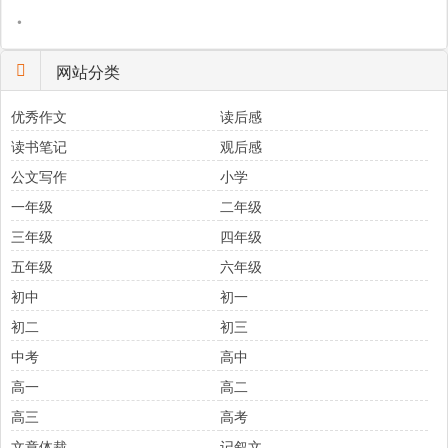
•
网站分类
优秀作文
读后感
读书笔记
观后感
公文写作
小学
一年级
二年级
三年级
四年级
五年级
六年级
初中
初一
初二
初三
中考
高中
高一
高二
高三
高考
文章体裁
记叙文