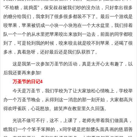
“不给糖，就捣蛋”，保安叔叔被我们吵的没办法，只好拿出很多
的糖分给我们，我拿到了很多很多都装不下了。最后一个游戏是
咬苹果，苹果被切成一小块一小块泡在一个大水盆里，我们排着
队一个一个的从水里把苹果咬出来放到一边去，前面的同学都咬
到了，可是轮到我的时候，咬来咬去就是咬不到苹果，还喝了很
多水，真着急呀，还好最后还是我们队获胜了。
这是我第一次参加万圣节的活动，真是太开心太有趣了，以
后我还要再来参加!
万圣节的日记4
今天是万圣节，我们学校为了让大家放松心情晚上，学校举
办一个万圣节晚会，从得到这一消息的那一刻开始，大家都高兴
得欢呼雀跃，心花怒放。嬉笑声在教室里久久回荡。
光说不做可不行，这不，上课了，老师先带着我们做面具，
瞧我们一个个笨手笨脚的，x同学硬是把骷髅头面具画的慈眉善