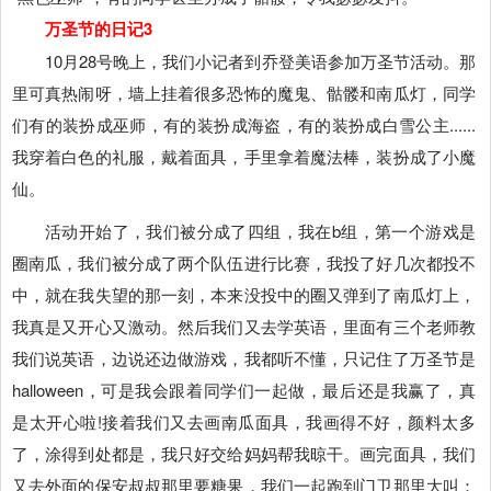
万圣节的日记3
10月28号晚上，我们小记者到乔登美语参加万圣节活动。那
里可真热闹呀，墙上挂着很多恐怖的魔鬼、骷髅和南瓜灯，同学
们有的装扮成巫师，有的装扮成海盗，有的装扮成白雪公主......
我穿着白色的礼服，戴着面具，手里拿着魔法棒，装扮成了小魔
仙。
活动开始了，我们被分成了四组，我在b组，第一个游戏是
圈南瓜，我们被分成了两个队伍进行比赛，我投了好几次都投不
中，就在我失望的那一刻，本来没投中的圈又弹到了南瓜灯上，
我真是又开心又激动。然后我们又去学英语，里面有三个老师教
我们说英语，边说还边做游戏，我都听不懂，只记住了万圣节是
halloween，可是我会跟着同学们一起做，最后还是我赢了，真
是太开心啦!接着我们又去画南瓜面具，我画得不好，颜料太多
了，涂得到处都是，我只好交给妈妈帮我晾干。画完面具，我们
又去外面的保安叔叔那里要糖果，我们一起跑到门卫那里大叫：