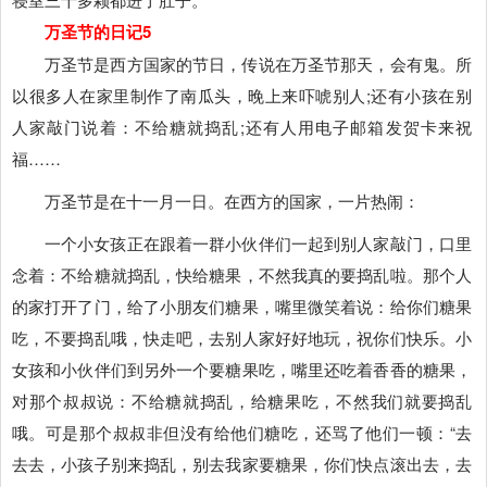
万圣节的日记5
万圣节是西方国家的节日，传说在万圣节那天，会有鬼。所
以很多人在家里制作了南瓜头，晚上来吓唬别人;还有小孩在别
人家敲门说着：不给糖就捣乱;还有人用电子邮箱发贺卡来祝
福……
万圣节是在十一月一日。在西方的国家，一片热闹：
一个小女孩正在跟着一群小伙伴们一起到别人家敲门，口里
念着：不给糖就捣乱，快给糖果，不然我真的要捣乱啦。那个人
的家打开了门，给了小朋友们糖果，嘴里微笑着说：给你们糖果
吃，不要捣乱哦，快走吧，去别人家好好地玩，祝你们快乐。小
女孩和小伙伴们到另外一个要糖果吃，嘴里还吃着香香的糖果，
对那个叔叔说：不给糖就捣乱，给糖果吃，不然我们就要捣乱
哦。可是那个叔叔非但没有给他们糖吃，还骂了他们一顿：“去
去去，小孩子别来捣乱，别去我家要糖果，你们快点滚出去，去