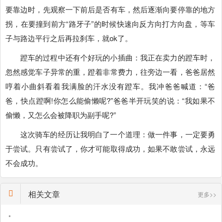
要靠边时，先观察一下前后是否有车，然后逐渐向要停靠的地方
拐，在要撞到前方“路牙子”的时候快速向反方向打方向盘，等车
子与路边平行之后再拉刹车，就ok了。
蹬车的过程中还有个好玩的小插曲：我正在卖力的蹬车时，
忽然感觉车子异常的重，蹬着非常费力，往旁边一看，爸爸居然
哼着小曲斜看着我满脸的汗水没有蹬车。我冲爸爸喊道：“爸
爸，快点蹬啊!你怎么能偷懒呢?”爸爸半开玩笑的说：“我如果不
偷懒，又怎么会被降职为副手呢?”
这次骑车的经历让我明白了一个道理：做一件事，一定要勇
于尝试。只有尝试了，你才可能取得成功，如果不敢尝试，永远
不会成功。
相关文章
更多>>
•