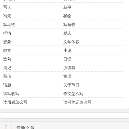
写人
叙事
写景
状物
写动物
写植物
抒情
励志
想象
文学体裁
散文
小说
造句
日记
周记
演讲稿
写信
童话
话题
关于节日
续写改写
作文怎么写
读后感怎么写
读书笔记怎么写
最新文章