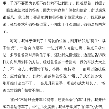
哦，千万不要因为表现不好妈妈不让我蹬了。蹬着蹬着，我瞟了
一眼左边主驾驶的爸爸，因为方向盘和车闸都归他管，所以感觉
很威风。我心想：要是能再和爸爸换个位置就好了。我跃跃欲
试，强烈要求和爸爸换位置，不知出于什么原因，爸爸居然同意
了。
呵呵，我终于坐到了主驾驶的位置，刚开始我是“初生牛犊
不怕虎”，一边奋力蹬车，一边打着方向盘过瘾，差点乐极生
悲，多亏爸爸及时用刹住了车。还让我先慢慢蹬，边蹬边告诉我
打方向和用刹车的方法。经过爸爸的一番指点，我的车技大大上
升，不一会儿，我面对下坡、小路、急转弯……都可以随机应
变、应付自如了。妈妈打趣的和爸爸说：“看儿子成长的多快，
刚开始什么也不干，一会儿升到副手，现在都成为船长了。”爸
爸也对我的车技赞不绝口。
“船长”不能只会开车和拐弯，还要学会“泊车”才行。我开始
练习靠边停车了。经过几次摸索，我终于掌握了“泊车”的诀窍。