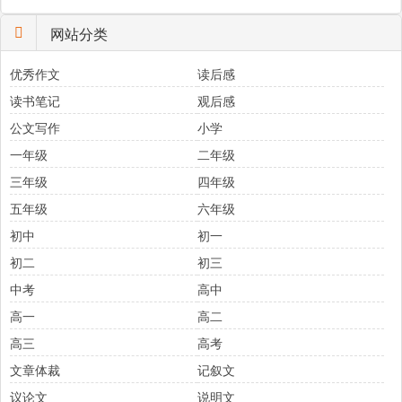
网站分类
优秀作文
读后感
读书笔记
观后感
公文写作
小学
一年级
二年级
三年级
四年级
五年级
六年级
初中
初一
初二
初三
中考
高中
高一
高二
高三
高考
文章体裁
记叙文
议论文
说明文