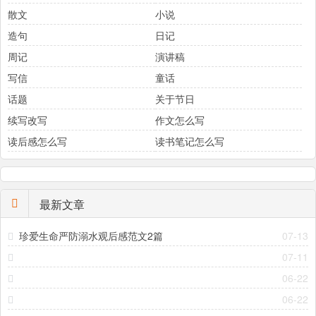
散文
小说
造句
日记
周记
演讲稿
写信
童话
话题
关于节日
续写改写
作文怎么写
读后感怎么写
读书笔记怎么写
最新文章
珍爱生命严防溺水观后感范文2篇
07-13
07-11
06-22
06-22