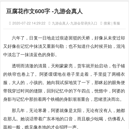
豆腐花作文600字 -九游会真人
2020-07-22 14:29:22
九游会真人-九游会登录j9入口
搜索 | 客服
六年了，日复一日地走过痕迹斑驳的天桥，好像从未变过却
又好像在记忆中抹淡又重新勾勒；也不知道什么时候开始，混沌
中淡忘了一抹淡蓝色的身影。
透明而清澈的清晨，天刚蒙蒙亮，货车就开始启动，包子铺
的铁帘也卷上了。阿婆缓缓地在巷子里走着，手里提了两桶衣
服，大人的，小孩的。她向我试探地笑了一下，那眯起的眼角便
带我穿过时间的缝隙，回到记忆中的下午四点，恍惚中，阿婆的
身影与记忆中那担着两个铁桶的身影渐渐重合，思绪溃决而出。
那几年，无论寒暑，阿婆就像是太阳，无论有没有人，她都
在那儿。她说话带着广东本地的口音，而且极少吆喝，仿佛看人
面相一般，瞧见像本地的才会招呼一声。