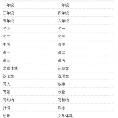
一年级
二年级
三年级
四年级
五年级
六年级
初中
初一
初二
初三
中考
高中
高一
高二
高三
高考
文章体裁
记叙文
议论文
说明文
写人
叙事
写景
状物
写动物
写植物
抒情
励志
想象
文学体裁