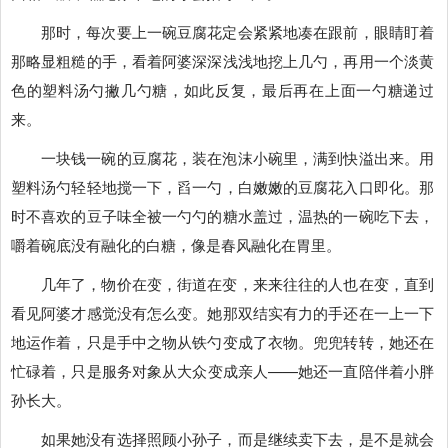
那时，每次要上一碗豆腐花定会紧紧地凑在跟前，眼睛盯着
那略显粗糙的手，看着阿婆深深浅浅地挖上几勺，再用一个淡黄
色的塑料汤勺撇几勺糖，如此反复，最后再在上面一勺糖递过
来。
一块钱一碗的豆腐花，装在泡沫小碗里，满到快溢出来。用
塑料汤勺轻轻地搅一下，舀一勺，白嫩嫩的豆腐花入口即化。那
时不喜欢的豆子味全被一勺勺的糖水盖过，温热的一碗吃下去，
嚼着碗底没有融化的白糖，像是春风融化在胃里。
几年了，物价在变，街道在变，来来往往的人也在变，直到
看见阿婆才感觉没有怎么变。她那双结实有力的手还在一上一下
地运作着，只是手中之物从铁勺变成了衣物。兜兜转转，她还在
忙碌着，只是服务对象从大众变成亲人——她还一直陪伴着小胖
孙长大。
如果她没有选择照顾小孙子，而是继续卖下去，是不是就会