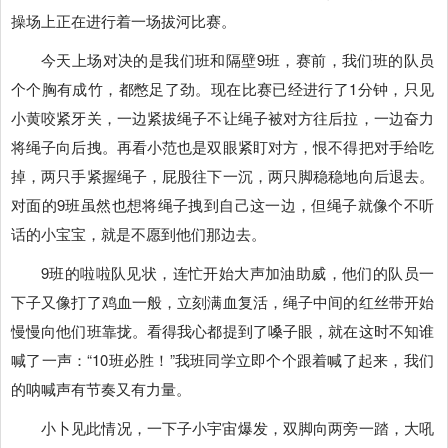
操场上正在进行着一场拔河比赛。
今天上场对决的是我们班和隔壁9班，赛前，我们班的队员
个个胸有成竹，都憋足了劲。现在比赛已经进行了1分钟，只见
小黄咬紧牙关，一边紧拔绳子不让绳子被对方往后拉，一边奋力
将绳子向后拽。再看小范也是双眼紧盯对方，恨不得把对手给吃
掉，两只手紧握绳子，屁股往下一沉，两只脚稳稳地向后退去。
对面的9班虽然也想将绳子拽到自己这一边，但绳子就像个不听
话的小宝宝，就是不愿到他们那边去。
9班的啦啦队见状，连忙开始大声加油助威，他们的队员一
下子又像打了鸡血一般，立刻满血复活，绳子中间的红丝带开始
慢慢向他们班靠拢。看得我心都提到了嗓子眼，就在这时不知谁
喊了一声：“10班必胜！”我班同学立即个个跟着喊了起来，我们
的呐喊声有节奏又有力量。
小卜见此情况，一下子小宇宙爆发，双脚向两旁一踏，大吼