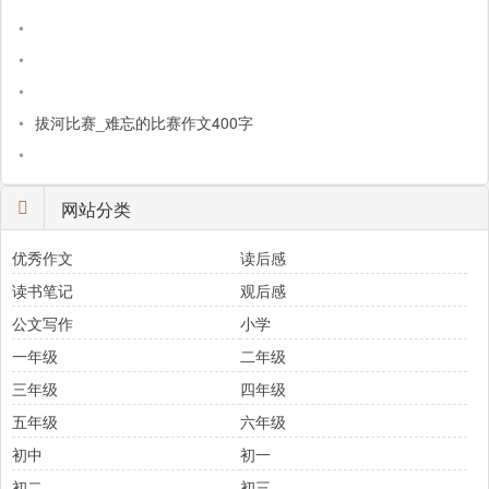
•
•
•
•
拔河比赛_难忘的比赛作文400字
•
网站分类
优秀作文
读后感
读书笔记
观后感
公文写作
小学
一年级
二年级
三年级
四年级
五年级
六年级
初中
初一
初二
初三