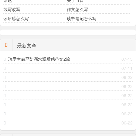
话题
关于节日
续写改写
作文怎么写
读后感怎么写
读书笔记怎么写
最新文章
珍爱生命严防溺水观后感范文2篇
07-13
07-11
06-22
06-22
06-22
06-22
06-22
06-22