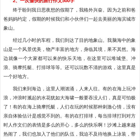
2、一次愉快的旅行作文500字
终于盼到我日思夜想的假期了，我格外兴奋。因为之前和爸
爸妈妈约定，假期的时候我们和小伙伴们一起去美丽的海滨城市
象山。
经过几小时的车程，我们到达了目的地象山。我脑海中的象
山是一个风景优美，物产丰富的地方，身临其境，果不其然。海
边就像一个大家都可以来的快乐天地，在这里可以堆城堡、冲
浪、骑摩托艇、打排球等等。还可以玩数不清的游戏，这里真是
一个好地方。
我们来到海边，这里人潮汹涌，人来人往。有的在海上玩冲
浪，冲浪时溅起的水花犹如大海啸一般要吞没人们，真是可怕极
了！有的在海上骑摩托艇，人们在玩的时候那种刺激心情，
没有
亲自体验估计是感觉不到的。有的在打排球，每当排球打到对方
时人作文们的表情是多么的开心，多么的快乐啊！沙滩上越来越
热闹了，我们也加入了他们的队伍，我迫不及待地换上泳装，带