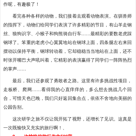
作呢，有趣极了！
看完各种各样的动物，我们接着去观看动物表演。在驯兽师
的指挥下，动物们给同学们表演了许多精彩的节目，有山羊走钢
丝、狼狗识字、小猴子和狗熊骑自行车……最精彩的要数老虎踩
钢球了。笨重的老虎小心翼翼地站在钢球上面，四条腿左右来回
摆动以保持平衡，钢球转动着，它却稳稳当当地站在上面，还不
时张开嘴巴大声吼叫着，它精彩的表演赢得了同学们一阵阵热烈
的掌声……
最后，我们还参观了勇敢者之路。这里有许多挑战性项目，
走板桥、爬网……看得我的心直痒痒的，多么想去挑战几个回
合，可惜天色已晚，我们只好返回集合点，依依不舍地向美丽的
公园告别。
这次研学之旅不仅让我开拓了视野，还增长了见识。这真是
一次既愉快又充实的旅行啊！、