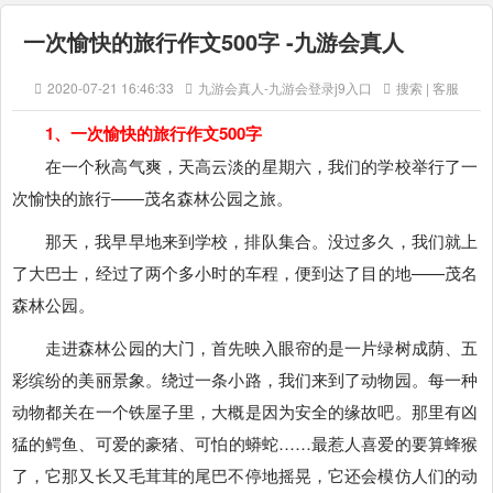
一次愉快的旅行作文500字 -九游会真人
2020-07-21 16:46:33
九游会真人-九游会登录j9入口
搜索 | 客服
1、一次愉快的旅行作文500字
在一个秋高气爽，天高云淡的星期六，我们的学校举行了一
次愉快的旅行——茂名森林公园之旅。
那天，我早早地来到学校，排队集合。没过多久，我们就上
了大巴士，经过了两个多小时的车程，便到达了目的地——茂名
森林公园。
走进森林公园的大门，首先映入眼帘的是一片绿树成荫、五
彩缤纷的美丽景象。绕过一条小路，我们来到了动物园。每一种
动物都关在一个铁屋子里，大概是因为安全的缘故吧。那里有凶
猛的鳄鱼、可爱的豪猪、可怕的蟒蛇……最惹人喜爱的要算蜂猴
了，它那又长又毛茸茸的尾巴不停地摇晃，它还会模仿人们的动