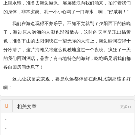
上潜水镜，准备去海边游泳。层层波浪向我们涌来，拍打着我们
的身体，非常凉爽。我一不小心喝了一口海水，啊，“好咸啊！”
我们在海边玩得不亦乐乎。不知不觉就到了夕阳西下的傍晚
了，海边原来汹涌的人潮也渐渐散去，这时的天空呈现出橘黄
色，准备下山的太阳倒映在一望无际的大海上，海边瞬间变得十
分冷清了，这片海滩又将这么孤独地度过一个夜晚。疯狂了一天
的我们回到酒店，品尝了有当地特色的海鲜，吃饱喝足后我们都
各自回房间休息了！
这儿让我留恋忘返，要是永远都停留在此时此刻那该多好
啊！
相关文章
更多>>
•
•