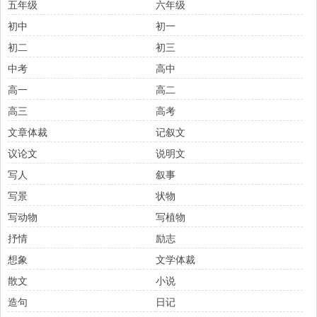
五年级
六年级
初中
初一
初二
初三
中考
高中
高一
高二
高三
高考
文章体裁
记叙文
议论文
说明文
写人
叙事
写景
状物
写动物
写植物
抒情
励志
想象
文学体裁
散文
小说
造句
日记