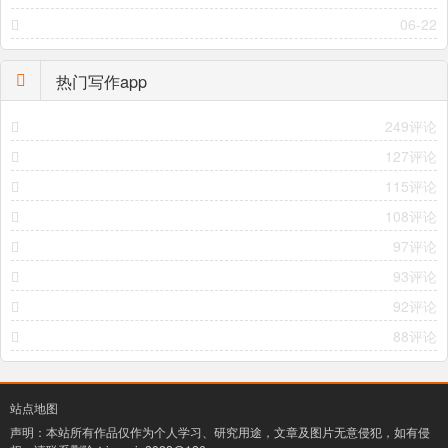
06-22
热门写作app
249评论
127评论
115评论
108评论
97评论
93评论
92评论
88评论
站点地图
声明：本站所有作品仅作为个人学习、研究用途，文章及图片无意侵犯，如有侵