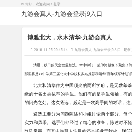
hi 你好，欢迎访问！
登录
九游会真人-九游会登录j9入口
博雅北大，水木清华-九游会真人
2019-11-25 09:45:14
九游会真人-九游会登录j9入口
-
记叙
清晨，秋日的天空碧蓝如洗。xx中学门口范仲淹塑像下聚集了
那里将是xx中学第三届北大中学校长实名推荐和清华“百年领军计划
北大和清华作为中国顶尖的两所学府，是无数莘莘
级的十名出类拔萃的学生。他们有的是学生领袖，有
的闪光之处。这次遴选，必定是一次高手间的对话，达
遴选主要分为问题陈述和小组讨论两个部分。每
实力和风采。选手们都经过了精心的准备，陈述时不
阵阵掌声。而其中最引人注目的还是毕业于我校、现任苏州