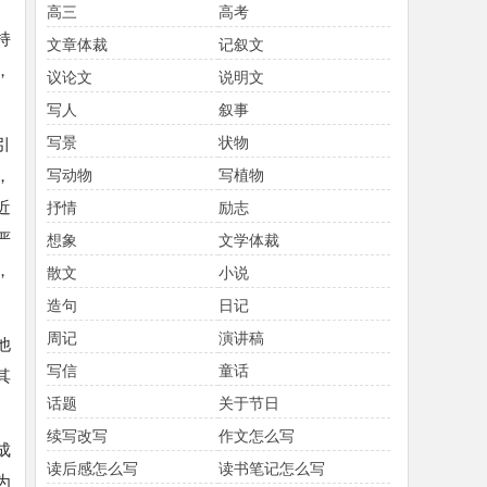
高三
高考
持
文章体裁
记叙文
，
议论文
说明文
写人
叙事
写景
状物
引
，
写动物
写植物
近
抒情
励志
严
想象
文学体裁
，
散文
小说
造句
日记
周记
演讲稿
他
写信
童话
其
话题
关于节日
续写改写
作文怎么写
成
读后感怎么写
读书笔记怎么写
为