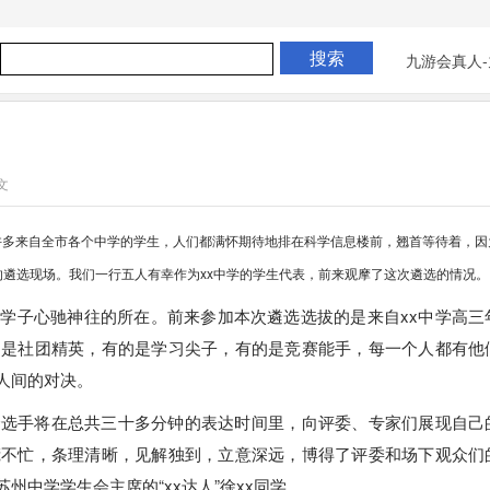
九游会真人-
文
许多来自全市各个中学的学生，人们都满怀期待地排在科学信息楼前，翘首等待着，因
”的遴选现场。我们一行五人有幸作为xx中学的学生代表，前来观摩了这次遴选的情况。
学子心驰神往的所在。前来参加本次遴选选拔的是来自xx中学高三
的是社团精英，有的是学习尖子，有的是竞赛能手，每一个人都有他
人间的对决。
个选手将在总共三十多分钟的表达时间里，向评委、专家们展现自己
慌不忙，条理清晰，见解独到，立意深远，博得了评委和场下观众们
中学学生会主席的“xx达人”徐xx同学。