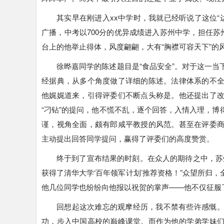
其实早在刚进入xx中学时，我就已经听说了这位“达
广播，中考以700分的优异成绩进入苏州中学，担任苏
台上的他举止得体，风度翩翩，大有“胸襟可容天下”的
徐晔嘉同学的陈述题目是“食品安全”。对于这一
经据典，从多个角度做了详细的陈述。法律体系的不
他娓娓道来，引得评委们不断点头称是。他还提出了
“刁钻”的提问，他不慌不乱，逐个回答，入情入理，
谨，视角全面，颇有郎咸平教授的风范。甚至在评委
主动提出回答同学提问，赢得了评委们的高度赞赏。
终于到了宣布结果的时刻。在众人的期待之中，苏
获得了清华大学‘百年领军计划’推荐资格！”众望所归
他几位同学也纷纷向他报以祝贺的掌声——他不仅征服
回想起这次难忘的观摩经历，我不禁有些许感慨
功，步入中国高校的巅峰课堂。而作为他的学弟学妹