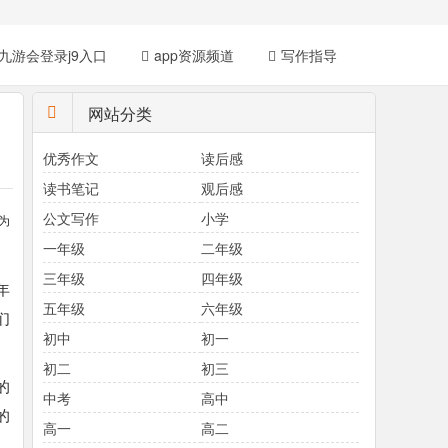
九游会登录j9入口
app资源频道
写作指导
网站分类
优秀作文
读后感
读书笔记
观后感
公文写作
小学
为
一年级
二年级
三年级
四年级
年
五年级
六年级
们
初中
初一
初二
初三
的
中考
高中
的
高一
高二