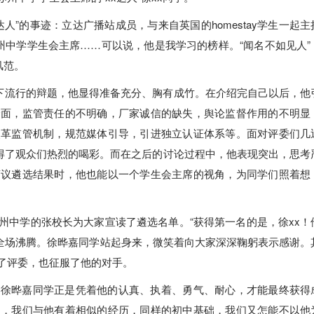
人”的事迹：立达广播站成员，与来自英国的homestay学生一起主
州中学学生会主席……可以说，他是我学习的榜样。“闻名不如见人”
风范。
当下流行的辩题，他显得准备充分、胸有成竹。在介绍完自己以后，他
全面，监管责任的不明确，厂家诚信的缺失，舆论监督作用的不明显
改革监管机制，规范媒体引导，引进独立认证体系等。面对评委们几
博得了观众们热烈的喝彩。而在之后的讨论过程中，他表现突出，思考
商议遴选结果时，他也能以一个学生会主席的视角，为同学们照着想
州中学的张校长为大家宣读了遴选名单。“获得第一名的是，徐xx！
，全场沸腾。徐晔嘉同学站起身来，微笑着向大家深深鞠躬表示感谢。
了评委，也征服了他的对手。
。徐晔嘉同学正是凭着他的认真、执着、勇气、耐心，才能最终获得
们，我们与他有着相似的经历，同样的初中基础，我们又怎能不以他