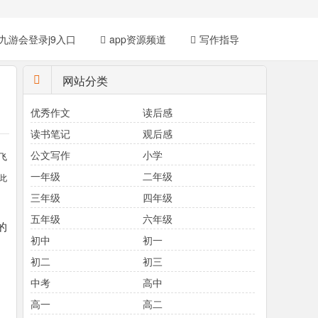
九游会登录j9入口
app资源频道
写作指导
网站分类
优秀作文
读后感
读书笔记
观后感
公文写作
小学
飞
一年级
二年级
此
三年级
四年级
五年级
六年级
的
初中
初一
初二
初三
中考
高中
高一
高二