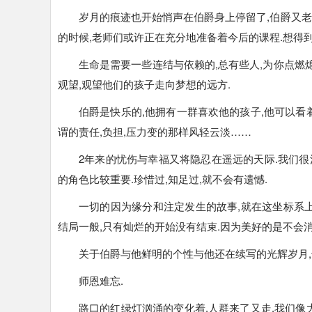
岁月的痕迹也开始悄声在伯爵身上停留了,伯爵又老
的时候,老师们或许正在充分地准备着今后的课程.想得
生命是需要一些连结与依赖的,总有些人,为你点燃熄
观望,观望他们的孩子走向梦想的远方.
伯爵是快乐的,他拥有一群喜欢他的孩子,他可以看
谓的责任,负担,压力变的那样风轻云淡……
2年来的忧伤与幸福又将隐忍在遥远的天际.我们很清
的角色比较重要.珍惜过,知足过,就不会有遗憾.
一切的因为缘分和注定发生的故事,就在这坐标系上
结局一般,只有灿烂的开始没有结束.因为美好的是不会消
关于伯爵与他鲜明的个性与他还在续写的光辉岁月,
师恩难忘.
路口的红绿灯汹涌的变化着,人群来了又走.我们像