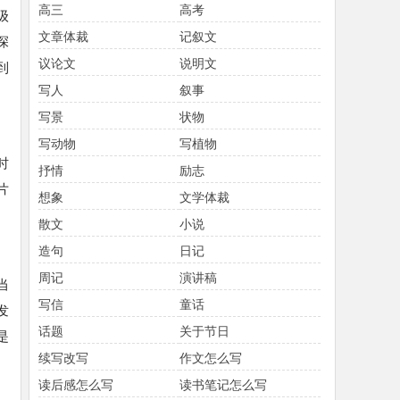
高三
高考
级
文章体裁
记叙文
深
议论文
说明文
到
写人
叙事
写景
状物
写动物
写植物
时
抒情
励志
片
想象
文学体裁
散文
小说
造句
日记
周记
演讲稿
当
写信
童话
发
话题
关于节日
是
续写改写
作文怎么写
读后感怎么写
读书笔记怎么写