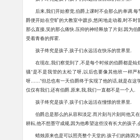
后来,我们开始察觉,伯爵上课时不会那么的单调.每
爵便开始在空旷的大教室中踱步,悠闲地走动着,时不时
那么直接,笑的那么痛快.压抑的神经释放了片刻.因为
受着青春的挥霍.
孩子终究是孩子,孩子们永远活在快乐的世界里.
在现在,我们察觉到了,不是每个时候的伯爵都是灿
骚“是不是我管的太松了呀,以后也要像其他班一样严
呀……”但总也有一天伯爵终于实现了他的话,就是在这学
仅仅有我们,还有伯爵.原来,我,我们一直都不是一个人.
孩子终究是孩子,孩子们永远活在憧憬的世界里.
伯爵总是那么的从容和淡定.而片刻与片刻间他又在
耕耘,他不想墨守成规,因为他希望这些没有长大的孩子,
蜡烛原来也是可以照亮整个天堂的.孩子们的路因为