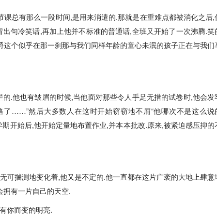
节课总有那么一段时间,是用来消遣的.那就是在重难点都被消化之后,
冒出句冷笑话,再加上他并不标准的普通话,全班又开始了一次沸腾.笑
伯爵这个似乎在那一刹那与我们同样年龄的童心未泯的孩子正在与我们
烂的.他也有皱眉的时候,当他面对那些令人手足无措的试卷时,他会发
格了……”然后大多数人在这时开始窃窃地不屑“他哪次不是这么说
期开始后,他开始定量地布置作业,并本本批改.原来,被紧迫感压抑的
无可揣测地变化着,他又是不定的.他一直都在这片广袤的大地上肆意
会拥有一片自己的天空.
有你而变的明亮.