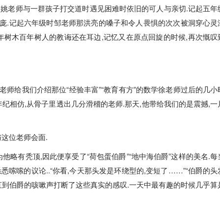
的姚老师与一群孩子打交道时遇见困难时依旧的可人与亲切.记起五年
庞.记起六年级时邹老师那洪亮的嗓子和令人畏惧的次次被洞穿心灵
年树木百年树人的教诲还在耳边,记忆又在原点回旋的时候,再次慨叹
老师给我们介绍那位“经验丰富”“教育有方”的数学徐老师过后的几小
纪相仿,从骨子里透出几分滑稽的老师.那天,他带给我们的是震撼,一
这位老师会面.
他略有秃顶,因此便享受了“荷包蛋伯爵”“地中海伯爵”这样的美名.每
嗦嗦的议论..“你看,今天那头发是环绕型的,变短了……”“伯爵的头
直到伯爵的咳嗽声打断了这些真实的感叹.一天中最有趣的时候几乎算