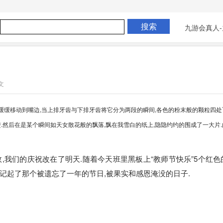
九游会真人-
文
缓缓移动到嘴边,当上排牙齿与下排牙齿将它分为两段的瞬间,各色的粉末般的颗粒四处
.然后在是某个瞬间如天女散花般的飘落,飘在我雪白的纸上,隐隐约约的围成了一大片.
,我们的庆祝改在了明天.随着今天班里黑板上“教师节快乐”5个红色
记起了那个被遗忘了一年的节日,被果实和感恩淹没的日子.