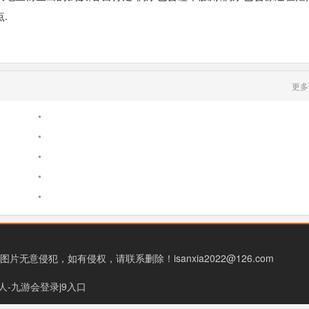
.
更多
•
•
•
•
•
图片无意侵犯，如有侵权，请联系删除！
isanxia2022@126.com
人-九游会登录j9入口