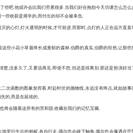
了些吧.他或许会比我们劳累很多.当我们好在抱怨今天功课怎么怎么
到一些收获是艰辛的,而付出的却不会被辜负.
灭的心灯,灯火通明的时候,才可前进.而那时,点灯的人正在远方直直
着这些小花小草最终长成葱郁的森林.伯爵的真实,伯爵的坦然,让那些
楚,没多久了,又要说再见.即使不想,但还是得离别.那还是扮演好当
二次函数的图象发挥着,时起时伏的抛物线,永远没有终点,就如故事
失的,而是在延续的.
也将会随着这所有的苦和甜,收藏在我们的记忆宝藏.
大地里衍生出的蚂蚁,各自行走.偶尔也会碰下触角,偶尔也会像遇在茫