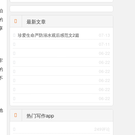
伯
的
最新文章
享
珍爱生命严防溺水观后感范文2篇
07-13
07-11
06-22
牢
06-22
的
06-22
不
06-22
06-22
06-22
地
热门写作app
249评论