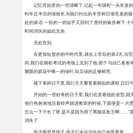
记忆开始变的一些清晰了,记起一年级时一头长发
时年过半百的张校长为我们付出的辛苦和日渐苍老的脸
处的谈话.一切的一切似乎又回到了曾经的银杏树下,十
时间消失的如此无奈.
无处告别.
在更加短暂的初中时代里,就在上学后的第3天,当范
间,我们在期初考试的考场上见到了他.那个与自己爸爸年
耀眼的群花中唯一的绿叶,却又绿的足够鲜亮.
接下来的日子里,我们天天重复着相似的课程,日日与
开始的一些好奇的日子里,我们在意着他的发型,因为
他行色匆匆地压着铃声踏进教室的时候,下面便是一片悉悉
怎么一下子长了呀,是不是因为用了黑猫浴发王啊……”
消失了.
孩子终究是孩子,孩子们永远活在自己的世界里.