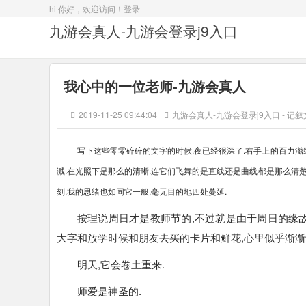
hi 你好，欢迎访问！
登录
九游会真人-九游会登录j9入口
我心中的一位老师-九游会真人
2019-11-25 09:44:04
九游会真人-九游会登录j9入口
-
记叙
写下这些零零碎碎的文字的时候,夜已经很深了.右手上的百力滋
溅.在光照下是那么的清晰.连它们飞舞的是直线还是曲线都是那么清楚
刻,我的思绪也如同它一般,毫无目的地四处蔓延.
按理说周日才是教师节的,不过就是由于周日的缘故
大字和放学时候和朋友去买的卡片和鲜花,心里似乎渐渐
明天,它会卷土重来.
师爱是神圣的.