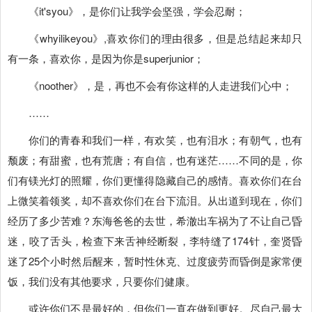
《it'syou》，是你们让我学会坚强，学会忍耐；
《whyilikeyou》,喜欢你们的理由很多，但是总结起来却只
有一条，喜欢你，是因为你是superjunior；
《noother》，是，再也不会有你这样的人走进我们心中；
……
你们的青春和我们一样，有欢笑，也有泪水；有朝气，也有
颓废；有甜蜜，也有荒唐；有自信，也有迷茫……不同的是，你
们有镁光灯的照耀，你们更懂得隐藏自己的感情。喜欢你们在台
上微笑着领奖，却不喜欢你们在台下流泪。从出道到现在，你们
经历了多少苦难？东海爸爸的去世，希澈出车祸为了不让自己昏
迷，咬了舌头，检查下来舌神经断裂，李特缝了174针，奎贤昏
迷了25个小时然后醒来，暂时性休克、过度疲劳而昏倒是家常便
饭，我们没有其他要求，只要你们健康。
或许你们不是最好的，但你们一直在做到更好。尽自己最大