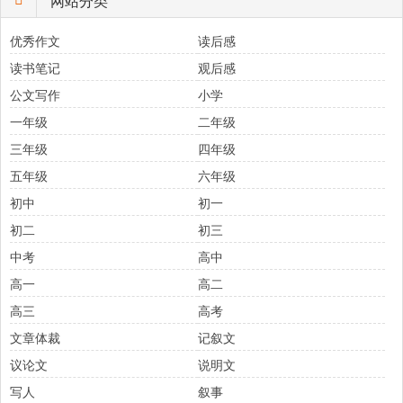
网站分类
优秀作文
读后感
读书笔记
观后感
公文写作
小学
一年级
二年级
三年级
四年级
五年级
六年级
初中
初一
初二
初三
中考
高中
高一
高二
高三
高考
文章体裁
记叙文
议论文
说明文
写人
叙事