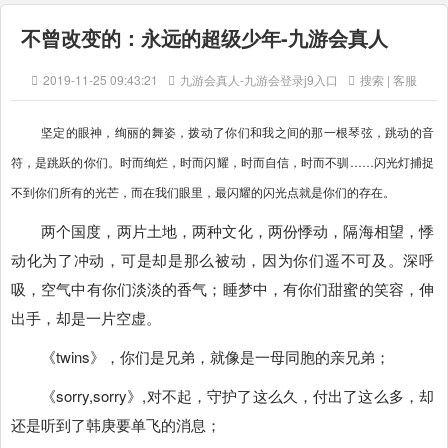
不曾改变的：永远的超级少年-九游会真人
2019-11-25 09:43:21
九游会真人-九游会登录j9入口
搜索 | 客服
坚定的眼神，绚丽的舞姿，拨动了你们和我之间的那一根琴弦，跳动的音
符，是跳跃的你们。时而绚烂，时而闪耀，时而自信，时而不驯……闪光灯捕捉
不到你们所有的光芒，而在我们眼里，最闪耀的闪光点就是你们的存在。
两个国度，两片土地，两种文化，两份悸动，隔海相望，悸
动化为了冲动，可是却是那么被动，因为你们遥不可及。深呼
吸，空气中有你们淡淡的香气；睡梦中，有你们甜蜜的笑容，伸
出手，却是一片空虚。
《twins》，你们是兄弟，就像是一母同胞的亲兄弟；
《sorry,sorry》,对不起，守护了这么久，付出了这么多，却
还是听到了韩庚要单飞的消息；