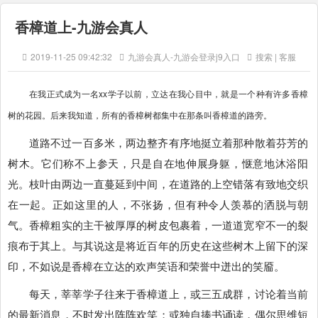
香樟道上-九游会真人
2019-11-25 09:42:32
九游会真人-九游会登录j9入口
搜索 | 客服
在我正式成为一名xx学子以前，立达在我心目中，就是一个种有许多香樟
树的花园。后来我知道，所有的香樟树都集中在那条叫香樟道的路旁。
道路不过一百多米，两边整齐有序地挺立着那种散着芬芳的
树木。它们称不上参天，只是自在地伸展身躯，惬意地沐浴阳
光。枝叶由两边一直蔓延到中间，在道路的上空错落有致地交织
在一起。正如这里的人，不张扬，但有种令人羡慕的洒脱与朝
气。香樟粗实的主干被厚厚的树皮包裹着，一道道宽窄不一的裂
痕布于其上。与其说这是将近百年的历史在这些树木上留下的深
印，不如说是香樟在立达的欢声笑语和荣誉中迸出的笑靥。
每天，莘莘学子往来于香樟道上，或三五成群，讨论着当前
的最新消息，不时发出阵阵欢笑；或独自捧书诵读，偶尔思维短