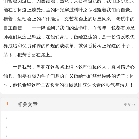
们曾经为道山、为碧霞池，当然，为香樟道沉醉，我们多少次为
能在香樟道上感受灿烂的阳光穿过树叶之隙照耀着我们而自豪。
接着，运动会上的挥汗洒泪，文艺花会上的尽显风采，考试中的
自主自信……一一降临到了我们的生命中。而每年，也都有师兄
师姐们从这里毕业，在他们身后，留给立达的，是一份份反映优
异成绩和优良修养的辉煌的成绩单。就像香樟树上深红的叶子，
坠下，把芳香留在路上。
于是我想，当初在这条路上植下这些香樟的人，真可谓匠心
独具。他要香樟为学子们遮荫而又留给他们丝丝缕缕的光芒；同
时，他也希望这些亘古长青的香樟见证立达长青的朝气与活力！
相关文章
更多>>
•
•
•