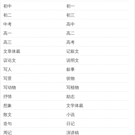
初中
初一
初二
初三
中考
高中
高一
高二
高三
高考
文章体裁
记叙文
议论文
说明文
写人
叙事
写景
状物
写动物
写植物
抒情
励志
想象
文学体裁
散文
小说
造句
日记
周记
演讲稿