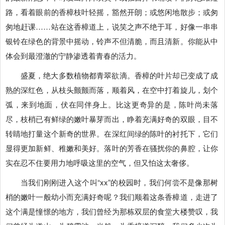
路，看着眼前的香樟枝叶轻摇，豁然开朗；或悠闲地散步；或匆
匆地赶课……站在这香樟道上，说笑之声不绝于耳，好像一串串
银铃在绿色的背景中摇动，铃声不但清脆，而且清新。你能从中
体会到最澄澈的宁静渗透着青春的活力。
盛夏，绝大多数植物都青翠欲滴。香樟的叶片却已变成了成
熟的深红色，从枝头颤颤而落，顺着风，在空中打着旋儿，划个
弧，来到地面，伏在同伴身上。比这更奇异的是，陈叶尚未落
尽，枝梢已有鲜绿的嫩叶暴芽而出，睁着充满好奇的双眼，目不
转睛地打量这个新奇的世界。在深红间绿的陈叶的衬托下，它们
显得更加新鲜、稚嫩和美好。落叶的芳香在骚扰你的鼻腔，让你
实在忍不住要用力地呼吸这里的空气，但又怕这太奢侈。
当我们刚刚进入这个叫“xx”的校园时，我们何尝不是像那树
梢的嫩叶一般幼小而充满好奇呢？我们顺着这条香樟道，走进了
这个满是憧憬的地方，我们曾经为那栋双层的食堂大楼赞叹，我