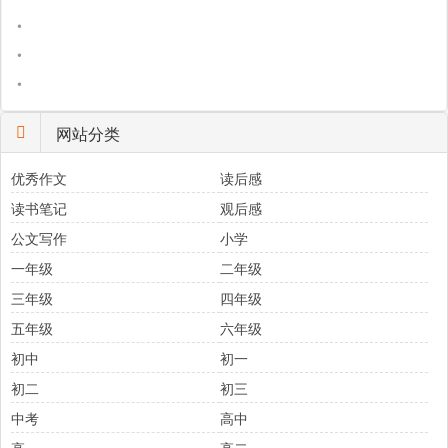
•
•
•
网站分类
优秀作文
读后感
读书笔记
观后感
公文写作
小学
一年级
二年级
三年级
四年级
五年级
六年级
初中
初一
初二
初三
中考
高中