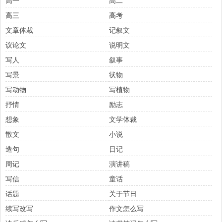
高一
高二
高三
高考
文章体裁
记叙文
议论文
说明文
写人
叙事
写景
状物
写动物
写植物
抒情
励志
想象
文学体裁
散文
小说
造句
日记
周记
演讲稿
写信
童话
话题
关于节日
续写改写
作文怎么写