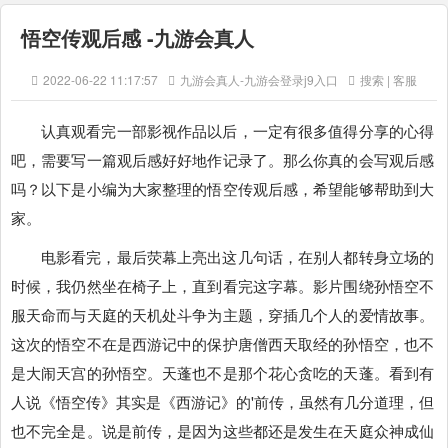
悟空传观后感 -九游会真人
2022-06-22 11:17:57
九游会真人-九游会登录j9入口
搜索 | 客服
认真观看完一部影视作品以后，一定有很多值得分享的心得
吧，需要写一篇观后感好好地作记录了。那么你真的会写观后感
吗？以下是小编为大家整理的悟空传观后感，希望能够帮助到大
家。
电影看完，最后荧幕上亮出这几句话，在别人都转身立场的
时候，我仍然坐在椅子上，直到看完这字幕。影片围绕孙悟空不
服天命而与天庭的天机处斗争为主题，穿插几个人的爱情故事。
这次的悟空不在是西游记中的保护唐僧西天取经的孙悟空，也不
是大闹天宫的孙悟空。天蓬也不是那个花心贪吃的天蓬。看到有
人说《悟空传》其实是《西游记》的'前传，虽然有几分道理，但
也不完全是。说是前传，是因为这些都还是发生在天庭众神成仙