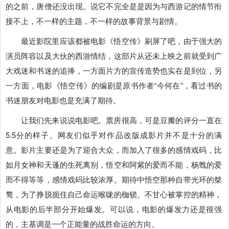
的之前，唐僧还没出现。说它不完全是是因为与西游记的情节衔
接不上，不一样的主题，不一样的故事背景与剧情。
最近影院里应该都被电影《悟空传》刷屏了吧，由于强大的
演员阵容以及大伙的西游情结，这部片从还未上映之前就受到广
大戏迷和书迷的追捧，一方面片方的宣传造势也实在是到位，另
一方面，电影《悟空传》的编剧是原书作者“今何在”，看过书的
书迷朋友对电影也是充满了期待。
让我们先来说说电影吧。票房很高，可是豆瓣的评分一直在
5.5分的样子。网友们似乎对作品改版成影片并不是十分的满
意。影片主要还是为了迎合大众，而加入了很多的感情戏码，比
如月女神和天蓬的生死离别，悟空和阿紫的爱而不能，杨戬的爱
而不得等等，感情戏码比较浓厚。期待中悟空那种自带光环的桀
骜，为了挣脱扼住自己命运喉咙的枷锁。不甘心被掌控的精神，
从电影的后半部分开始爆发。可以说，电影的爆发力还是很强
的，主基调是一个正能量的战胜命运的方向。