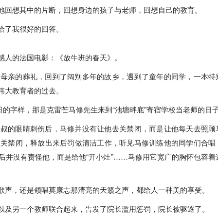
地回想其中的片断，回想身边的孩子与老师，回想自己的教育。
给了我很好的回答。
感人的法国电影：《放牛班的春天》。
为母亲的葬礼，回到了阔别多年的故乡，遇到了童年的同学，一本特
伟大教育者的过去。
5日的字样，那是克雷芒马修先生来到“池塘畔底”寄宿学校当老师的日
大叔的眼睛刺伤后，马修并没有让他去关禁闭，而是让他每天去照顾
被关禁闭，释放出来后罚做清洁工作，听见马修训练他的同学们合唱
后并没有责怪他，而是给他“开小灶”……马修用它宽广的胸怀包容着
歌声，还是领唱莫康志那清亮的天籁之声，都给人一种美的享受。
以及另一个教师联合起来，告发了院长滥用惩罚，院长被驱逐了。