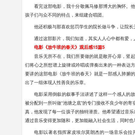
看完这部电影，我十分敬佩马修那博大的胸怀。
孩子们与众不同的特点，来组建合唱团。
他还积极与那喜欢惩罚学生的院长做斗争，让院长
通过这部影片，我们知道，其实人人心中都有爱，
电影《放牛班的春天》观后感15篇5
音乐无所不在，我们所要做的就是敞开心扉，竖
们将心之所想谱上旋律或吟唱或弹奏出来的一种表达
要讲的这部电影《放牛班的春天》就是一部感人肺腑
出了一组体现人性善良的乐章。
电影采用倒叙的叙事手法讲述了这样一个感人的
被分配到一所叫做“池塘之底”的专门接收不良少年的
真，他发现了每一位孩子的独特潜质。他希望通过音乐
通过音乐变得更加随和，更加能融入社会生活，同时也
电影以著名指挥家皮埃尔莫朗杰的一场音乐会拉