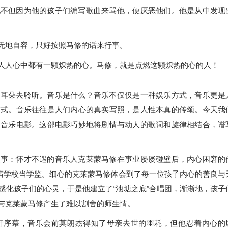
他不但因为他的孩子们编写歌曲来骂他，便厌恶他们。他是从中发现
无地自容，只好按照马修的话来行事。
人人心中都有一颗炽热的心。马修，就是点燃这颗炽热的心的人！
起耳朵去聆听。音乐是什么？音乐不仅仅是一种娱乐方式，音乐更是
方式。音乐往往是人们内心的真实写照，是人性本真的传颂。今天我
的音乐电影。这部电影巧妙地将剧情与动人的歌词和旋律相结合，谱
故事：怀才不遇的音乐人克莱蒙马修在事业屡屡碰壁后，内心困窘的
寄宿学校当学监。细心的克莱蒙马修体会到了每一位孩子内心的善良与
感化孩子们的心灵，于是他建立了“池塘之底”合唱团，渐渐地，孩子
与克莱蒙马修产生了难以割舍的师生情。
开序幕，音乐会前莫朗杰得知了母亲去世的噩耗，但他忍着内心的