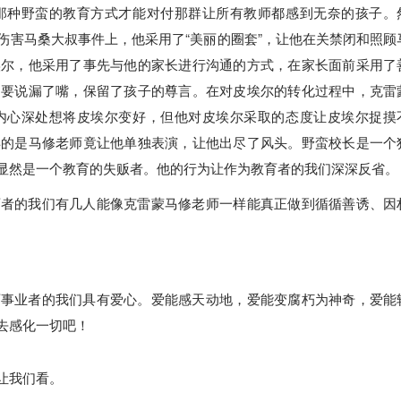
那种野蛮的教育方式才能对付那群让所有教师都感到无奈的孩子。
伤害马桑大叔事件上，他采用了“美丽的圈套”，让他在关禁闭和照顾
埃尔，他采用了事先与他的家长进行沟通的方式，在家长面前采用了
不要说漏了嘴，保留了孩子的尊言。在对皮埃尔的转化过程中，克雷
内心深处想将皮埃尔变好，但他对皮埃尔采取的态度让皮埃尔捉摸
异的是马修老师竟让他单独表演，让他出尽了风头。野蛮校长是一个
显然是一个教育的失贩者。他的行为让作为教育者的我们深深反省。
育者的我们有几人能像克雷蒙马修老师一样能真正做到循循善诱、因
育事业者的我们具有爱心。爱能感天动地，爱能变腐朽为神奇，爱能
去感化一切吧！
让我们看。