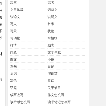
高三
高考
然
文章体裁
记叙文
马
议论文
说明文
善
蒙
写人
叙事
不
写景
状物
独
写动物
写植物
抒情
励志
想象
文学体裁
材
散文
小说
造句
日记
周记
演讲稿
转
写信
童话
话题
关于节日
续写改写
作文怎么写
读后感怎么写
读书笔记怎么写