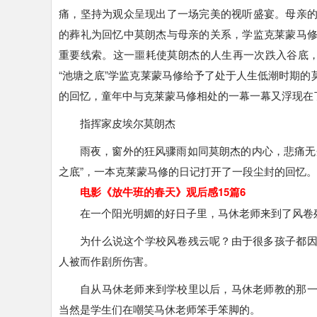
痛，坚持为观众呈现出了一场完美的视听盛宴。母亲
的葬礼为回忆中莫朗杰与母亲的关系，学监克莱蒙马
重要线索。这一噩耗使莫朗杰的人生再一次跌入谷底，
“池塘之底”学监克莱蒙马修给予了处于人生低潮时期
的回忆，童年中与克莱蒙马修相处的一幕一幕又浮现在
指挥家皮埃尔莫朗杰
雨夜，窗外的狂风骤雨如同莫朗杰的内心，悲痛无
之底”，一本克莱蒙马修的日记打开了一段尘封的回忆。
电影《放牛班的春天》观后感15篇6
在一个阳光明媚的好日子里，马休老师来到了风卷
为什么说这个学校风卷残云呢？由于很多孩子都
人被而作剧所伤害。
自从马休老师来到学校里以后，马休老师教的那
当然是学生们在嘲笑马休老师笨手笨脚的。