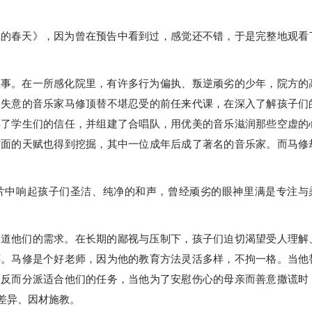
班的春天》，因为曾在预告中看到过，感觉还不错，于是完整地观看
故事。在一所感化院里，有许多行为偏执、叛逆顽劣的少年，院方的
。失意的音乐家马修顶替不堪忍受的前任来代课，在深入了解孩子们
得了学生们的信任，并组建了合唱队，用优美的音乐滋润那些空虚的
方面的天赋也得到挖掘，其中一位成年后成了著名的音乐家。而马修
片中响起孩子们圣洁、纯净的和声，曾经顽劣的眼神里满是专注与
知道他们的需求。在长期的鄙视与压制下，孩子们迫切渴望受人理解
怀。马修是个好老师，因为他的教育方法灵活多样，不拘一格。当他
生反而分派适合他们的任务，当他为了安慰伤心的母亲而善意撒谎时
差异、因材施教。