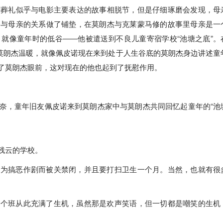
的葬礼似乎与电影主要表达的故事相脱节，但是仔细琢磨会发现，母
修与母亲的关系做了铺垫，在莫朗杰与克莱蒙马修的故事里母亲是一
就像童年时的低谷――他被遣送到不良儿童寄宿学校“池塘之底”。
的莫朗杰温暖，就像佩皮诺现在来到处于人生谷底的莫朗杰身边讲述童
了莫朗杰眼前，这对现在的他也起到了抚慰作用。
奈，童年旧友佩皮诺来到莫朗杰家中与莫朗杰共同回忆起童年的“池
残云的学校。
因为搞恶作剧而被关禁闭，并且要打扫卫生一个月。当然，也就有很
一个班从此充满了生机，虽然那是欢声笑语，但一切都是嘲笑的生机