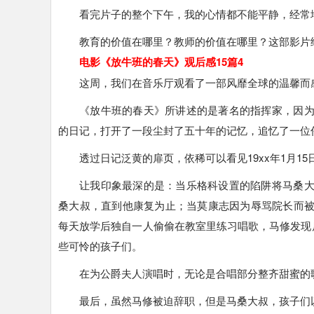
看完片子的整个下午，我的心情都不能平静，经常
教育的价值在哪里？教师的价值在哪里？这部影片
电影《放牛班的春天》观后感15篇4
这周，我们在音乐厅观看了一部风靡全球的温馨而
《放牛班的春天》所讲述的是著名的指挥家，因
的日记，打开了一段尘封了五十年的记忆，追忆了一位
透过日记泛黄的扉页，依稀可以看见19xx年1月1
让我印象最深的是：当乐格科设置的陷阱将马桑
桑大叔，直到他康复为止；当莫康志因为辱骂院长而
每天放学后独自一人偷偷在教室里练习唱歌，马修发现
些可怜的孩子们。
在为公爵夫人演唱时，无论是合唱部分整齐甜蜜的
最后，虽然马修被迫辞职，但是马桑大叔，孩子们