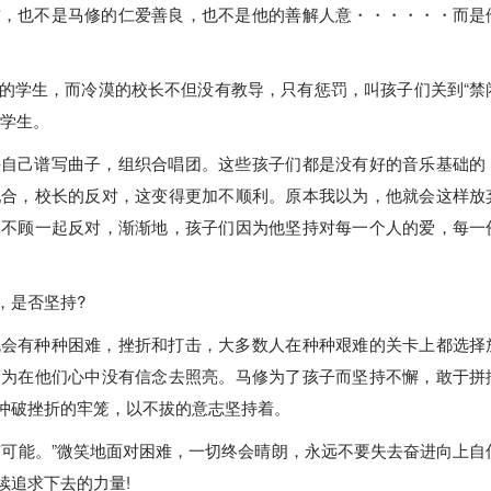
方，也不是马修的仁爱善良，也不是他的善解人意・・・・・・而是
的学生，而冷漠的校长不但没有教导，只有惩罚，叫孩子们关到“禁
变学生。
并自己谱写曲子，组织合唱团。这些孩子们都是没有好的音乐基础的
配合，校长的反对，这变得更加不顺利。原本我以为，他就会这样放
，不顾一起反对，渐渐地，孩子们因为他坚持对每一个人的爱，每一
，是否坚持?
免会有种种困难，挫折和打击，大多数人在种种艰难的关卡上都选择
因为在他们心中没有信念去照亮。马修为了孩子而坚持不懈，敢于拼
冲破挫折的牢笼，以不拔的意志坚持着。
有可能。”微笑地面对困难，一切终会晴朗，永远不要失去奋进向上自
续追求下去的力量!