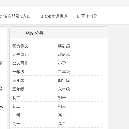
九游会登录j9入口
app资源频道
写作指导
网站分类
优秀作文
读后感
读书笔记
观后感
下
公文写作
小学
一年级
二年级
三年级
四年级
音
五年级
六年级
初中
初一
初二
初三
学
中考
高中
、
高一
高二
，