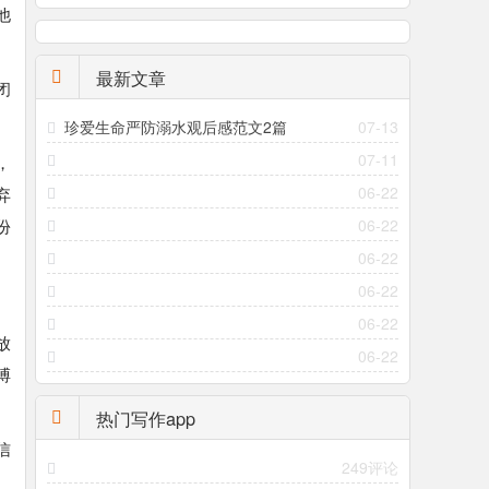
他
最新文章
闭
珍爱生命严防溺水观后感范文2篇
07-13
07-11
，
06-22
弃
份
06-22
06-22
06-22
06-22
放
06-22
搏
热门写作app
信
249评论