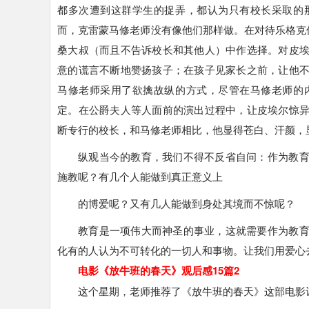
都多次遭到这群学生的捉弄，都认为只有校长采取的
而，克雷蒙马修老师没有像他们那样做。在对待乐格克
桑大叔（而且不告诉校长和其他人）中作选择。对皮
意的谎言不断地赞扬孩子；在孩子见家长之前，让他
马修老师采用了欲擒故纵的方式，尽管在马修老师的
定。在公爵夫人等人面前的演出过程中，让皮埃尔惊
断专行的校长，和马修老师相比，他显得苍白、汗颜，
纵观当今的教育，我们不得不反省自问：作为教
施教呢？有几个人能做到真正意义上
的博爱呢？又有几人能做到身处其境而不惊呢？
教育是一项伟大而神圣的事业，这就需要作为教
化有的人认为不可转化的一切人和事物。让我们用爱心
电影《放牛班的春天》观后感15篇2
这个星期，老师推荐了《放牛班的春天》这部电影