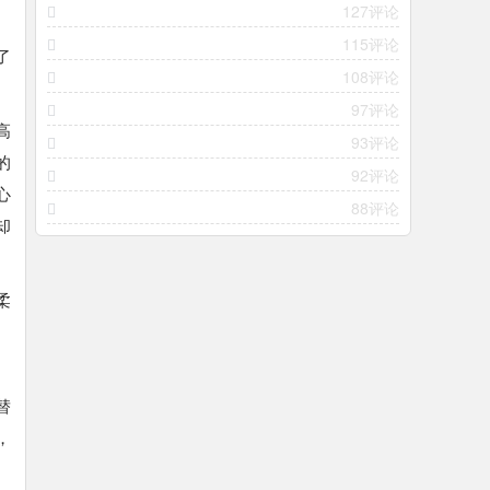
127评论
115评论
了
108评论
97评论
高
93评论
的
92评论
心
88评论
却
柔
、
替
，