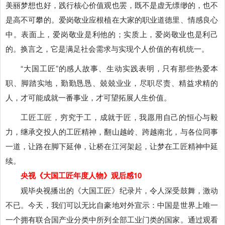
美丽梦想也好，践行核心价值观也罢，既不是虚无缥缈的，也不
是高不可攀的。爱岗敬业应根植在大家的职业道德里、情感良心
中。表面上，爱岗敬业是利他的；实质上，爱岗敬业也是利己
的。换言之，它是满足社会需求与实现个人价值的有机统一。
“大国工匠”的感人故事、生动实践表明，只有那些热爱本
职、脚踏实地，勤勤恳恳、兢兢业业，尽职尽责、精益求精的
人，才可能成就一番事业，才可望拓展人生价值。
工匠工匠，穷究于工，成就于匠，我愿用自己的恒心与毅
力，继承交投人的工匠精神，翻山越岭、跨越南北，与各位同事
一道，让路在脚下延伸，让桥在江河架起，让梦在工匠精神中延
续。
央视《大国工匠年度人物》观后感10
观毕央视播出的《大国工匠》纪录片，令人深受鼓舞，激动
不已。今天，我们可以无比自豪地对外宣示：中国是世界上唯一
一个拥有联合国产业分类中所列全部工业门类的国家。通过观看