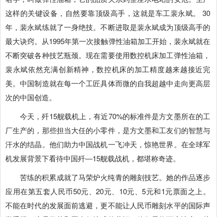
这样的关键设备，自然要靠顶级高手，这就是车工裴永斌。 30
年，裴永斌练就了一身绝技。不断进取是裴永斌成为顶级高手的
最大诀窍。从1995年第一次接触弹性油箱加工开始，裴永斌就在
不断突破各种技艺瓶颈。现在需要使用数控机床加工弹性油箱，
裴永斌依然充满创新精神，数控机床的加工精度越来越接近完
美。中国制造就在每一个工匠具体而微的自我超越中走向更高层
次的中国创造。
今天，歼15舰载机上，有近70%的标准件是方文墨所在的工
厂生产的，那些担当大任的小零件，是方文墨和工友们的智慧与
汗水的结晶。他们助力中国战机一飞冲天，惊艳世界。在全球军
机发展背景下看待中国歼―15舰载战机，都堪称奇迹。
苦练的积累成就了马荣炉火纯青的雕刻技艺。她的作品逐步
应用在第五套人民币50元、20元、10元、5元和1元票面之上。
不能在时代的发展面前逃避，更不能让人民币雕刻水平的国际声