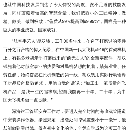
也让中国科技发展到达了令人仰视的高度。微不足道的技能发
展，同样蕴藏着较高的智慧含量，我们把微小的工匠精神，做
精、做美、做到极致，“品质从99%提高到99.99%”，同样是一种
巨大的事业成就、国家成就。
“航空手艺人”胡双钱，工作30多年来，创造了打磨过的零件
百分之百合格的惊人纪录。在中国新一代大飞机c919的首架样机
上，有很多老胡亲手打磨出来的“前无古人”的全新零部件。胡双
钱凭着他对航空事业的热爱和对民机梦想的执着，兢兢业业、任
劳任怨，始终奋战在民机制造的第一线。胡双钱用实际行动诠释
了对品质的极致追求，用他自我的话说：“加工出一流质量的飞
机产品，是我一生的追求!期望自我能再干十年、二十年，为中
国大飞机多做一点贡献。”
深海钳工管延安在工作时，要进入完全封闭的海底沉管隧道
中安装操作仪器。按照规定，接缝处间隙误差要小于一毫米，他
却能做到零缝隙。仅有初中文化的他，全凭自学成为这项工作的