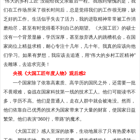
“伟大的乡村工匠”没能给我父亲最后一程。我感到惭愧的是，我
们在工作场所呆了很长时间后，总是觉得我们的工作很无聊，缺
乏好的工作。生活似乎失去了活力，我的进取精神常常被工作消
磨殆尽，甚至有时觉得看不到自己的期望。《大国工匠》的硕士
没有一个背景显赫，学历深厚，甚至放弃诱人的跳槽机会，在国
家岗位上精益求精，耐心专注十几年，几十年。我真的应该向他
们学习。如果有梦想，我应该去追逐，用“伟大的乡村工匠精神”
去雕琢，去追求完美！
央视《大国工匠年度人物》观后感2
一个国家除了依靠高素质、高学历的国民之外，还需要一批
不畏艰难，奋战在国家科技第一线的技术工人。他们可能读书不
多，学历不高。他们是普通人，走在人群中就会被淹没。然而，
他们依靠自己优秀的技术为国家带来了大量的财富，使国家日益
繁荣。他们表演“360行，带路”的魔术。
《大国工匠》感人至深的故事，生动地展示了只有热爱本职
工作、脚踏实地、勤奋、尽职尽责、精益求精的人，才能成就一