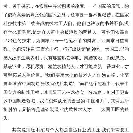
考，勇于探索，在实践中寻求积极的改变。一个国家的底气，除
了依靠高素质高文化的国民之外，还需要一群不畏艰苦、在国家
科技技术第一线奋战的技术工人们。他们也许读的书并不多,没
有什么高学历,是走在人群中会被淹没的普通人，可他们依靠自
己出色的技术，为国家带来一笔笔不菲的财富，让国家日益富
强，他们演绎着“三百六十行，行行出状元”的神奇。大国工匠”的
感人故事生动表明，只有那些热爱本职、脚踏实地，勤勤恳恳、
兢兢业业，尽职尽责、精益求精的人，才可能成就一番事业，才
可望拓展人生价值。“我们要用大批的技术人才作为支撑，让享
誉全球的‘中国制造’升级为‘优质制造’。”而在这个过程中，代表中
国实力的制造工程，其顶级工艺技术确实十分精良，但对于更多
的中国制造领域，我们仍然缺乏响当当的“中国名片”，其背后所
折射的，又恰恰是基础制造业优质技术人才――大国工匠的缺
失。
其实说到底,我们每个人都是自己行业的工匠,我们都需要工