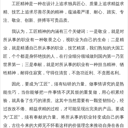
工匠精神是一种在设计上追求独具匠心、质量上追求精益求
精、技艺上追求尽善尽美的精神，蕴涵着严谨、耐心、踏实、专
注、敬业、创新、拼搏等可贵品质。
我认为，工匠精神的内涵有三个关键词：一是敬业，就是对
所从事的职业有一种敬畏之心，视职业为自己的生命；二是精
业，就是精通自己所从事的职业，技艺精湛，我们熟知的大国工
匠，个个都是身怀绝技的人，在行业细分领域做到国内第一乃至
世界第一；三是奉献，就是对所从事的职业有一种担当精神、牺
牲精神，耐得住寂寞，守得住清贫，不急功近利、不贪图名利。
因此，要成为“工匠”，须有钻研的力量。做事情讲究的是熟
能生巧，当你能够把一件事情不厌其烦的重复做，用心积累经
验，就具备了生巧的潜质。这其中当然需要有一颗坚韧恒心，经
过孜孜不倦、精益求精的过程，才可能呈现出完美的产品。要成
为“工匠”，须有奉献的力量。将所从事的职业转变成自己的事
业，古往今来的大师无不怀着这样的价值理念来推动自身在各自