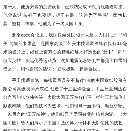
第一人。他所安装的沉管设备，已成功完成16次海底隧道对接。
他曾说过“装好了也要拆，拆了在装，这是为了手感”。因为执
着，坚持，求学。他成为了一名大国工匠。
北京apec会议上，我国送给外国领导人及夫人国礼之一“和
美”纯银丝巾果盘，是国家高级工艺美术技师孟剑锋在仅有0.6毫
米的银片上，经过上百万次的精雕细琢才打造出的“丝巾”。同时
航天英雄、奥运优秀运动员、汶川地震纪念等奖章都是出自孟剑
锋之手。用他自我的话说：“追求极致，超越自我”。
手工捞晒宣纸，每张重量误差不超过1克的中国宣纸股份有
限公司高级技师周东红;创造了十三里焊缝全手工且质量到达百
分之百的张冬伟等等一大批大国工匠在各自不一样的工作岗位上
默默奉献。他们视技术为艺术，他们倡导一丝不苟、精益求精、
一以贯之的“工匠精神”，他们彰显了爱国敬业的精神内涵。《大
国工匠》给人们展示了中国工匠的博大情怀和无以伦比的技艺。
我们要以“工匠精神”为动力，立足自我的本职工作，干一行爱一