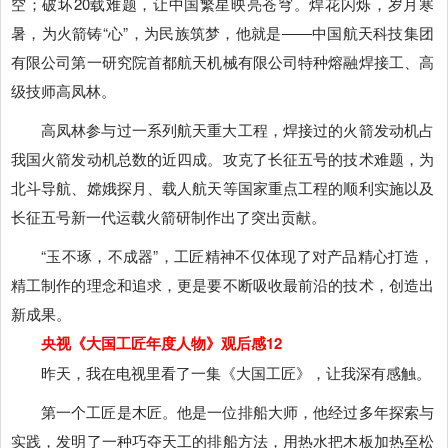
空；破坏20载难题，让中国繁星映亮苍穹。焊花闪烁，岁月寒
暑，为火箭铸“心”，为民族筑梦，他就是――中国航天科技集团
有限公司第一研究院首都航天机械有限公司特种熔融焊接工、高
级技师高凤林。
高凤林参与过一系列航天重大工程，焊接过的火箭发动机占
我国火箭发动机总数的近四成。攻克了长征五号的技术难题，为
北斗导航、嫦娥探月、载人航天等国家重点工程的顺利实施以及
长征五号新一代运载火箭研制作出了突出贡献。
“玉不琢，不成器”，工匠精神不仅体现了对产品精心打造，
精工制作的理念和追求，更是要不断吸收最前沿的技术，创造出
新成果。
央视《大国工匠年度人物》观后感12
昨天，我在电视里看了一集《大国工匠》，让我深有感触。
第一个工匠是木匠。他是一位排船大师，他经过多年探索与
实践，发明了一种巧夺天工的排船方法，用热水把木板加热至松