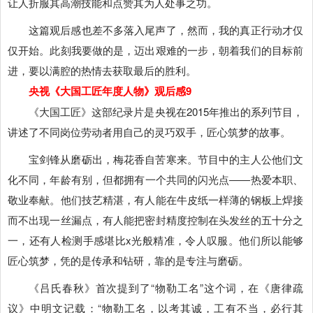
让人折服其高潮技能和点赞其为人处事之功。
这篇观后感也差不多落入尾声了，然而，我的真正行动才仅
仅开始。此刻我要做的是，迈出艰难的一步，朝着我们的目标前
进，要以满腔的热情去获取最后的胜利。
央视《大国工匠年度人物》观后感9
《大国工匠》这部纪录片是央视在2015年推出的系列节目，
讲述了不同岗位劳动者用自己的灵巧双手，匠心筑梦的故事。
宝剑锋从磨砺出，梅花香自苦寒来。节目中的主人公他们文
化不同，年龄有别，但都拥有一个共同的闪光点――热爱本职、
敬业奉献。他们技艺精湛，有人能在牛皮纸一样薄的钢板上焊接
而不出现一丝漏点，有人能把密封精度控制在头发丝的五十分之
一，还有人检测手感堪比x光般精准，令人叹服。他们所以能够
匠心筑梦，凭的是传承和钻研，靠的是专注与磨砺。
《吕氏春秋》首次提到了“物勒工名”这个词，在《唐律疏
议》中明文记载：“物勒工名，以考其诚，工有不当，必行其