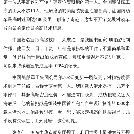
第一位从事高铁列车转向架定位臂研磨的第一人。全国能做该工
序的工人不超10人。他研磨的转向架装安全性能超高，让国内动
车最高时速到达486公里，创造了奇迹，这离不开宁允展对动车
转向架的定位臂的高技术研磨。
中国著名宣纸高级技师―周东红，是我国书画家御用宣纸制
作师。他日复一日，年复一年都是做捞纸的工作，不嫌简单和重
复，硬是经他手捞出晒成的宣纸，每张重量误差不超过1克，一
向以来持续着宣纸成品率100%的记录。
中国船舶重工集团公司第702研究所―顾秋亮，对精密度要
求到达了丝级，被称为两丝第一人。我国载人潜水器有十几万个
零部件，其超高精密度组装，不能没有顾秋亮。成功把蛟龙送入
海底后，他的新挑战是组装中国首个完全自主设计制造的4500米
载人潜水器。他能透过摸、看、思，能决定机器的组装误差，几
乎没有失误过，工到此精，惊心动魄。
张冬伟―沪东中华造船集团焊工，利用世界上最难的殷瓦焊