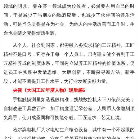
领域的进步。要在某一领域成为佼佼者，必然要占用自己的时
间，于是减少了与朋友的喝酒应酬，也减少了伙伴间的娱乐活
动，可是当你觉得是在为社会、为他人的生活改善而工作时，生
命也会随之变得熠熠生辉。
从个人、社会到国家，都需融入务实求精的工匠精神。工匠
精神不是口号，它存在于每一个人身上。只有建立健全有利于工
匠精神养成的制度体系，牢固树立滋养工匠精神的价值体系，促
进员工在实践中发散思维、大胆创新，不断探寻新方法、新手
段，才能不断提升工作水平，为行业发展贡献力量。
央视《大国工匠年度人物》观后感6
手指触摸测量如透视般精准，挑战数控机床下刀依然完美；
自制改进工具数百件，加工精度逼近零公差；人民币人像雕刻顶
尖高手，使刀成圣同样可换笔夺魁。工匠追求，艺无止境。
哈尔滨电机厂为水电站生产核心设备，其中有一个不起眼的
名字，叫做弹性油箱，它的品质关系到整座水电站的安危。生产