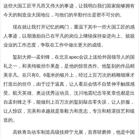
这些大国工匠平凡而又伟大的事迹，让我明白我们国家能够拥有
今天的制造业大国地位，与他们的辛勤付出是密不可分的。
现在就让我打开记忆的阀门，重温下其中一些大国工匠的感
人事迹，以期激励自己在平凡的岗位上继续保持奋进向上、兢兢
业业的工作态度，争取在工作中做出更大的成绩。
錾刻大师―孟剑锋，在北京apec会议上送给外国领导人的国
礼之一，和美纯银丝巾果盘，是他的惊世杰作。他錾刻的作品精
美非凡。在只有0。6毫米的银片上，经过上百万次的精雕细琢才
打造出的丝巾，由于过于逼真，让人看后会情不自禁伸手触摸感
受。航天英雄、奥运优秀运动员、汶川地震纪念等奖章也都是出
自孟剑锋之手，能做到上百万次的錾刻敲击零失误，让人折服，
让人惊叹，完美和卓越就是靠毅力和意志，专注和精湛技艺和锻
造的。
高铁青岛动车制造高级技师宁允展，首席研磨师，他是中国