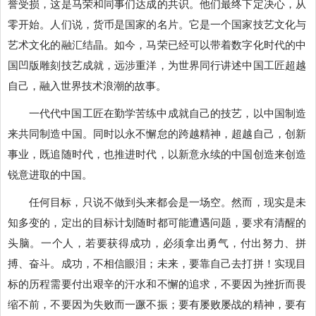
誉受损，这是马荣和同事们达成的共识。他们最终下定决心，从
零开始。人们说，货币是国家的名片。它是一个国家技艺文化与
艺术文化的融汇结晶。如今，马荣已经可以带着数字化时代的中
国凹版雕刻技艺成就，远涉重洋，为世界同行讲述中国工匠超越
自己，融入世界技术浪潮的故事。
一代代中国工匠在勤学苦练中成就自己的技艺，以中国制造
来共同制造中国。同时以永不懈怠的跨越精神，超越自己，创新
事业，既追随时代，也推进时代，以新意永续的中国创造来创造
锐意进取的中国。
任何目标，只说不做到头来都会是一场空。然而，现实是未
知多变的，定出的目标计划随时都可能遭遇问题，要求有清醒的
头脑。一个人，若要获得成功，必须拿出勇气，付出努力、拼
搏、奋斗。成功，不相信眼泪；未来，要靠自己去打拼！实现目
标的历程需要付出艰辛的汗水和不懈的追求，不要因为挫折而畏
缩不前，不要因为失败而一蹶不振；要有屡败屡战的精神，要有