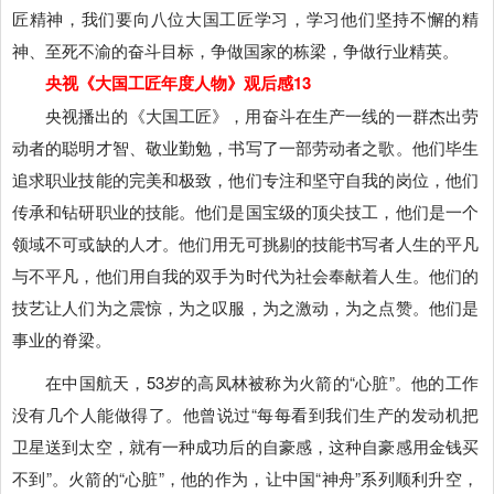
匠精神，我们要向八位大国工匠学习，学习他们坚持不懈的精
神、至死不渝的奋斗目标，争做国家的栋梁，争做行业精英。
央视《大国工匠年度人物》观后感13
央视播出的《大国工匠》，用奋斗在生产一线的一群杰出劳
动者的聪明才智、敬业勤勉，书写了一部劳动者之歌。他们毕生
追求职业技能的完美和极致，他们专注和坚守自我的岗位，他们
传承和钻研职业的技能。他们是国宝级的顶尖技工，他们是一个
领域不可或缺的人才。他们用无可挑剔的技能书写者人生的平凡
与不平凡，他们用自我的双手为时代为社会奉献着人生。他们的
技艺让人们为之震惊，为之叹服，为之激动，为之点赞。他们是
事业的脊梁。
在中国航天，53岁的高凤林被称为火箭的“心脏”。他的工作
没有几个人能做得了。他曾说过“每每看到我们生产的发动机把
卫星送到太空，就有一种成功后的自豪感，这种自豪感用金钱买
不到”。火箭的“心脏”，他的作为，让中国“神舟”系列顺利升空，