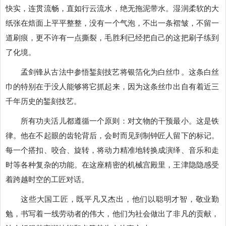
快实，连贯流畅，直如行云流水，绝无拖泥带水。湿润柔软的大
纸张在焙面上平平整整，没有一个气泡，不出一条褶皱，不留一
道刷痕，更不许有一点撕裂，毛胜利已经把自己的这把刷子练到
了化境。
孟剑锋从古法中参悟錾刻技艺将银箔化为白丝巾。这条白丝
巾的特别在于没人能够将它抓起来，因为这条丝巾出自有着近三
千年历史的錾刻技艺。
所有功夫活儿都遵循一个原则：对文物的干预最小。这是铁
律。他在不起眼的齿轮背后，会时而见到制钟匠人留下的标记。
每一个搭扣、咬合、旋转，将动力精准地转换成演绎、音乐和走
时等各种复杂的功能。在这座精密的机械宫殿里，王津隐隐感受
着跨越时空的工匠对话。
这些大国工匠，既平凡又杰出，他们以聪明才智，敬业勤
勉，书写着一线劳动者的伟大，他们为社会做出了非凡的贡献，