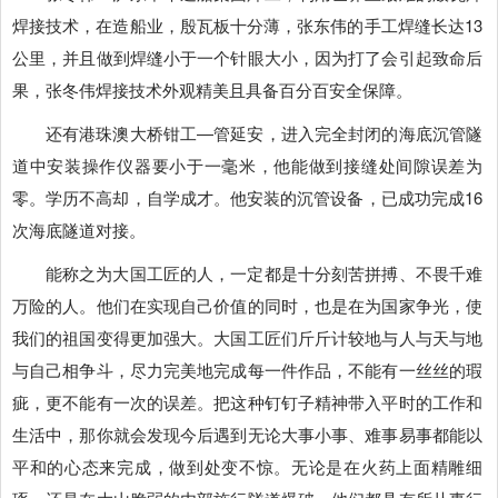
焊接技术，在造船业，殷瓦板十分薄，张东伟的手工焊缝长达13
公里，并且做到焊缝小于一个针眼大小，因为打了会引起致命后
果，张冬伟焊接技术外观精美且具备百分百安全保障。
还有港珠澳大桥钳工―管延安，进入完全封闭的海底沉管隧
道中安装操作仪器要小于一毫米，他能做到接缝处间隙误差为
零。学历不高却，自学成才。他安装的沉管设备，已成功完成16
次海底隧道对接。
能称之为大国工匠的人，一定都是十分刻苦拼搏、不畏千难
万险的人。他们在实现自己价值的同时，也是在为国家争光，使
我们的祖国变得更加强大。大国工匠们斤斤计较地与人与天与地
与自己相争斗，尽力完美地完成每一件作品，不能有一丝丝的瑕
疵，更不能有一次的误差。把这种钉钉子精神带入平时的工作和
生活中，那你就会发现今后遇到无论大事小事、难事易事都能以
平和的心态来完成，做到处变不惊。无论是在火药上面精雕细