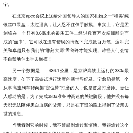
宁。
在北京apec会议上送给外国领导人的国家礼物之一“和美”纯
银丝巾果盘，太过逼真，让人忍不住伸手触摸。事实上，它是孟
剑锋在一个只有0.6毫米的银质工件上经过数百万次精细雕刻而
成的“丝巾”。它可以在没有错误的情况下完成数百万笔。这种完
美和卓越只有我们的“雕刻大师”孟剑锋才能实现。难怪人们会情
不自禁地伸出手去触摸！
另一个数据是――486.1公里，是京沪高铁上运行的380a最
高速度，创下了高铁试运行速度的新世界纪录。宁詹韵是第一个
从事高速列车转向架“定位臂”打磨的人，也是首席打磨师。更让
人感动的是，为了完成380a准备冲高速的关键阶段，他并没有每
天都无法陪伴患白血病的父亲，只是在下班的路上得到了父亲去
世的消息。
当我看到它的时候，我不禁感到难过和惭愧。我很难过这个