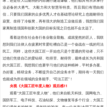
琢，还是在大山脆弱的内部施行隧道爆破，他们都具有所从事行
业必备的大勇气、大毅力和大智慧等特质。而且我们有理由相
信，只要我们国家的众多优秀人才在基础理论研究上也能耐得住
寂寞、坐得了冷板凳，再有强大的制造工业做后盾，我想我们国
家离制造强国和创新大国的目标实现之日也就不会太远了。
看着这些在社会各行各业敬业勤勉、成就斐然的匠人，我联
想到我们法律人在疲累时常爱吐槽自己是一个奋战在一线的司法
民工。同样，这些大国工匠一开始也只是个普通的劳动者，只不
过他们凭借自己的爱钻研、吃得苦、耐得劳，最终成长为共和国
的大国工匠。我想我们也要学习他们的这种精神，平时多办案、
办好案，精研业务，不断提升自己的业务水平，期待有一天我们
也能成为所在领域的业务能手、“司法工匠”！
央视《大国工匠年度人物》观后感11
观看“大国工匠年度人物”，他们来自航天科技、国网电力、
国防军工、电子科技、石油钻探、文物修复等多个行业，大国工
匠们最年长的86岁，最年轻的29岁。每一位当选“大国工匠年度