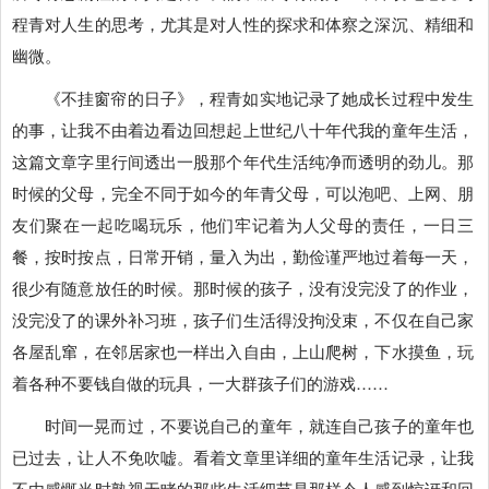
程青对人生的思考，尤其是对人性的探求和体察之深沉、精细和
幽微。
《不挂窗帘的日子》，程青如实地记录了她成长过程中发生
的事，让我不由着边看边回想起上世纪八十年代我的童年生活，
这篇文章字里行间透出一股那个年代生活纯净而透明的劲儿。那
时候的父母，完全不同于如今的年青父母，可以泡吧、上网、朋
友们聚在一起吃喝玩乐，他们牢记着为人父母的责任，一日三
餐，按时按点，日常开销，量入为出，勤俭谨严地过着每一天，
很少有随意放任的时候。那时候的孩子，没有没完没了的作业，
没完没了的课外补习班，孩子们生活得没拘没束，不仅在自己家
各屋乱窜，在邻居家也一样出入自由，上山爬树，下水摸鱼，玩
着各种不要钱自做的玩具，一大群孩子们的游戏……
时间一晃而过，不要说自己的童年，就连自己孩子的童年也
已过去，让人不免吹嘘。看着文章里详细的童年生活记录，让我
不由感慨当时熟视无睹的那些生活细节是那样令人感到惊讶和回