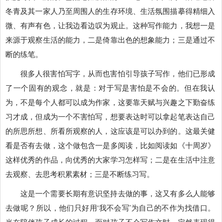
冬青及其一家人乃至周围人的生存环境、生活氛围描摹得精细入
微、有声有色，让我边看边叹为观止。这种写作能力，我想一是
来源于观察生活的能力，二是倚靠出色的想象能力；三是通过不
断的练笔。
很多人很害怕写字，从而也害怕引导孩子写作，他们已形成
了一个固有的观念，就是：对于写是害怕是不会的。但在我认
为，不是每个人都可以成为作家，这要靠天赋与兴趣之下勤奋练
习才成，但成为一个不害怕写，想要表达时可以拿起笔表达自己
的所思所想、所看所观察的人，这应该是可以办到的。这最关健
看是否有去做，这个做包含一是多阅读，比如阅读如《十周岁》
这样优秀的作品，向优秀的大家学习怎样写；二是在生活中注意
去观察、去思考积累素材；三是不断练习写。
这是一个需要长期有意识坚持去做的事，这又有多么人能够
去做呢？所以，他们只好用‘我不会写’为自己的不作为找借口。
当在陪伴孩子成长的过程，面对孩子不会写作文时，定然表现得