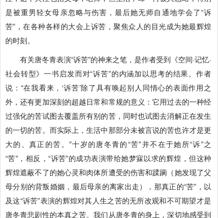
是被重男轻女母亲忽略与伤害，最后她无师自通地学会了“诉
苦”，在各种各样的大会上诉苦，聚焦众人的目光成为她最辉煌
的时刻。
有关唐冬青表演“诉苦”的神来之笔，是作者受到《空间·记忆·
社会转型》一书启发而对“诉苦”的内涵加以思考的结果。作者
说：“在我看来，‘诉苦’除了具有唤起别人同情心的表面作用之
外，还有更加深刻的超越日常和常规的意义：它用过去的一种经
过强化的苦试图去覆盖所有别的苦，同时也试图去消解正在发生
的一切的苦。
而实际上，生活中那部分未被言说的苦也许才是更
大的、真正的苦。”十岁的唐冬青的“苦”并不在于她所“诉”之
“苦”，相反，“诉苦”的成功表演带给她梦寐以求的辉煌，但这种
辉煌遮蔽不了的她心灵和肉体所遭受的伤害和蹂躏（她发现了父
母分别的背叛婚姻，最后母亲的离家出走），那真正的“苦”，以
及这“诉苦”表演的辉煌对其人生之苦的无所改观和不可期望才是
唐冬青悲剧性的本真之苦。我们从唐冬青的身上，深切地感受到