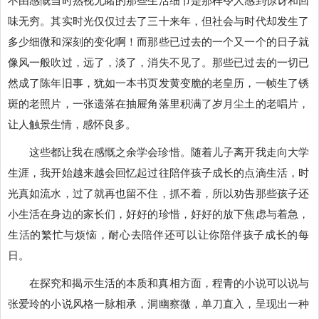
味无穷。其实时光仅仅过去了三十来年，但社会与时代却发生了
多少细微和深刻的变化啊！而那些已过去的一个又一个的日子就
像风一般吹过，远了，淡了，消失不见了。那些已过去的一切已
然成了陈年旧事，犹如一本书页发黄变脆的老皇历，一帧生了锈
斑的老照片，一张遗落在抽屉角落里积满了岁月尘土的老唱片，
让人触景生情，感怀良多。
这些都让我在感慨之余学会珍惜。随着儿子离开我走向大学
生涯，我开始越来越会回忆起过往陪伴孩子成长的点滴生活，时
光真如流水，过了就再也留不住，抓不着，所以劝告那些孩子还
小生活在身边的家长们，好好的珍惜，好好的放下焦虑与着急，
生活的繁忙与烦恼，耐心去陪伴还可以让你陪伴孩子成长的每
日。
在探究和揭示生活的本质和真相方面，程青的小说可以说与
张爱玲的小说风格一脉相承，洞幽察微，单刀直入，呈现出一种