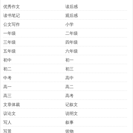
优秀作文
读后感
读书笔记
观后感
公文写作
小学
一年级
二年级
三年级
四年级
五年级
六年级
初中
初一
初二
初三
中考
高中
高一
高二
高三
高考
文章体裁
记叙文
议论文
说明文
写人
叙事
写景
状物