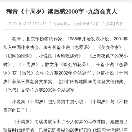
程青《十周岁》读后感2000字 -九游会真人
2019-12-28 23:04:52
九游会真人-九游会登录j9入口
搜索 | 客服
程青，北京作协签约作家。1985年开始发表小说。2001年
加入中国作家协会。著有长篇小说《恋爱课》、《美女作家》、
《织网的蜘蛛》，小说集《今晚吃烧烤》、《上海夜色下的36小
时》、《十周岁》，散文集《暗处的花朵》。长篇小说《恋爱
课》获《当代》文学拉力赛2002年分站冠军，中篇小说《十周
岁》获第三届老舍文学奖、北京市庆祝建国55周年征文佳作奖、
《当代》文学拉力赛2003年分站冠军。
小说集《十周岁》包括两篇中篇小说：《十周岁》与《不挂
窗帘的日子》。
《十周岁》向读者展示出了令人惊异的写作才能。她把自己
孩提时代经历的、已然记忆模糊的20世纪70年代民间生活通过唐