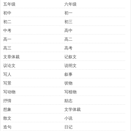
五年级
六年级
初中
初一
初二
初三
中考
高中
高一
高二
高三
高考
文章体裁
记叙文
议论文
说明文
写人
叙事
写景
状物
写动物
写植物
抒情
励志
想象
文学体裁
散文
小说
造句
日记