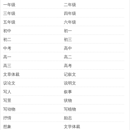
一年级
二年级
三年级
四年级
五年级
六年级
初中
初一
初二
初三
中考
高中
高一
高二
高三
高考
文章体裁
记叙文
议论文
说明文
写人
叙事
写景
状物
写动物
写植物
抒情
励志
想象
文学体裁