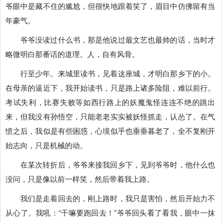
爷眼中是藏不住的尴尬，但很快地跟着笑了，眉目中仿佛留有当
年豪气。
爷爷没读过什么书，那是他说过最文艺也最帅的话，当时才
略微明白那番话的道理。人，自有风骨。
行至少年。来城里读书，见着这座城，才明白那乡下的小。
在母亲的逼近下，我开始读书，只是路上诸多险阻，难以前行。
考试失利，比赛失败等如西行路上的妖魔鬼怪连连不绝的跳出
来，但我没有孙悟空，只能老老实实被妖怪抓走，认怂了。在气
愤之后，我似是有些困惑，心境似乎也垂垂暮老了，全不复刚开
始志向，只是机械的动。
在某次转折后，爷爷来接我回乡下，见到爷爷时，他什么也
没问，只是像以前一样笑，然后带着我上路。
我们是走着回去的，刚上路时，我只是害怕，然后开始力不
从心了。我吼：“干嘛要跑回去！”爷爷回头看了看我，眼中一抹