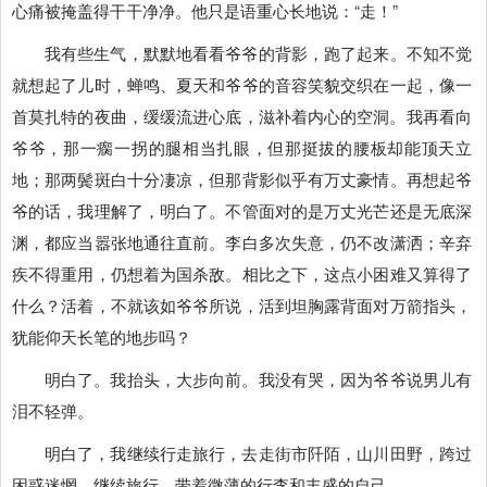
心痛被掩盖得干干净净。他只是语重心长地说：“走！”
我有些生气，默默地看看爷爷的背影，跑了起来。不知不觉
就想起了儿时，蝉鸣、夏天和爷爷的音容笑貌交织在一起，像一
首莫扎特的夜曲，缓缓流进心底，
滋补着内心的空洞。我再看向
爷爷，那一瘸一拐的腿相当扎眼，但那挺拔的腰板却能顶天立
地；那两鬓斑白十分凄凉，但那背影似乎有万丈豪情。再想起爷
爷的话，我理解了，明白了。不管面对的是万丈光芒还是无底深
渊，都应当嚣张地通往直前。李白多次失意，仍不改潇洒；辛弃
疾不得重用，仍想着为国杀敌。相比之下，这点小困难又算得了
什么？活着，不就该如爷爷所说，活到坦胸露背面对万箭指头，
犹能仰天长笔的地步吗？
明白了。我抬头，大步向前。我没有哭，因为爷爷说男儿有
泪不轻弹。
明白了，我继续行走旅行，去走街市阡陌，山川田野，跨过
困惑迷惘。继续旅行，带着微薄的行李和丰盛的自己。