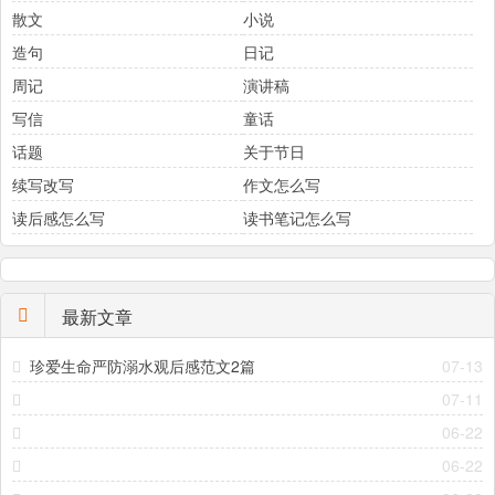
散文
小说
造句
日记
周记
演讲稿
写信
童话
话题
关于节日
续写改写
作文怎么写
读后感怎么写
读书笔记怎么写
最新文章
珍爱生命严防溺水观后感范文2篇
07-13
07-11
06-22
06-22