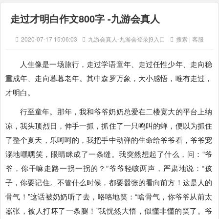
走过才明白作文800字 -九游会真人
2020-07-17 15:06:03
九游会真人-九游会登录j9入口
搜索 | 客服
人生像是一场旅行，走过学语童年、走过任性少年、走向稳
重成年、走向暮暮老年。其中森罗万象，大小感悟，唯有走过，
才明白。
行至童年。那年，我和爷爷奶奶总爱在二楼宽大的平台上纳
凉，我头顶烈日，伸手一抓，抓住了一只鸣叫的蝉，便以为抓住
了整个夏天，乐呵呵的，我把手中动弹的生命给爷爷看，爷爷宠
溺地嘿嘿笑，眼睛眯成了一条缝。我突然想起了什么，问：“爷
爷，你干嘛走路一拐一拐的？”爷爷轻咳两声，严肃地说：“孩
子，你要记住。不管什么时候，都要嚣张的看向前方！这是人的
骨气！”这话被奶奶听了去，咯咯地笑：“啥骨气，你爷爷从前太
嚣张，被人打坏了一条腿！”我恍然大悟，似懂非懂的笑了。爷